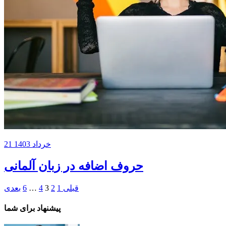
21 خرداد 1403
حروف اضافه در زبان آلمانی
قبلی
1
2
3
4
…
6
بعدی
پیشنهاد برای شما