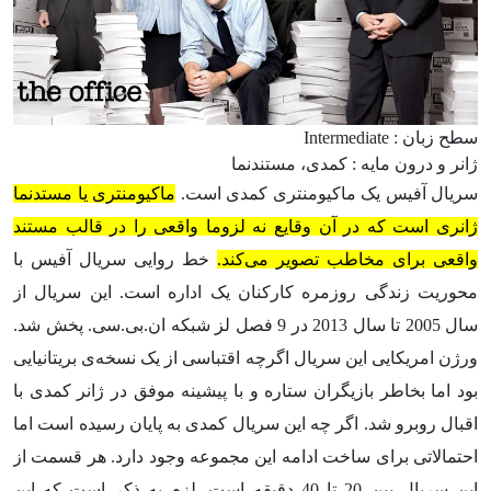
سطح زبان : Intermediate
ژانر و درون مایه : کمدی، مستندنما
سریال آفیس یک ماکیومنتری کمدی است.
ماکیومنتری یا مستدنما
ژانری است که در آن وقایع نه لزوما واقعی را در قالب مستند
واقعی برای مخاطب تصویر می‌کند.
خط روایی سریال آفیس با
محوریت زندگی روزمره کارکنان یک اداره است. این سریال از
سال 2005 تا سال 2013 در 9 فصل لز شبکه ان.بی.سی. پخش شد.
ورژن امریکایی این سریال اگرچه اقتباسی از یک نسخه‌ی بریتانیایی
بود اما بخاطر بازیگران ستاره و با پیشینه موفق در ژانر کمدی با
اقبال روبرو شد. اگر چه این سریال کمدی به پایان رسیده است اما
احتمالاتی برای ساخت ادامه این مجموعه وجود دارد. هر قسمت از
این سریال بین 20 تا 40 دقیقه است. لزم به ذکر است که این