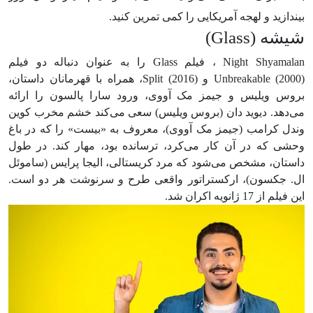
بیندازید و لهجه آمریکایی را کمی ‌تمرین کنید.
شیشه (Glass)
Night Shyamalan ، فیلم Glass را به عنوان دنباله دو فیلم
Unbreakable (2000) و Split (2016)، همراه با قهرمانان داستان،
بروس ویلیس و جیمز مک آووی، ورود سارا پالسون را ارائه
می‌دهد. دیوید دان (بروس ویلیس) سعی می‌کند خشم مخرب کوین
وندل کرامب (جیمز مک آووی)، معروف به «بیست» را که در باغ
وحشی که در آن کار می‌کرد، ترسانده بود، مهار کند. در طول
داستان، مشخص می‌شود که مرد کریستالی، الیجا پرایس (ساموئل
ال. جکسون)، ارکستراتور واقعی طرح و سرنوشت هر دو است.
این فیلم از 17 ژانویه اکران شد.