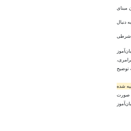
 مبنای
 دنبال
ه شرطی
ن‌آموز
رامری،
 توضیح
یه شده
به صورت
ن‌آموز