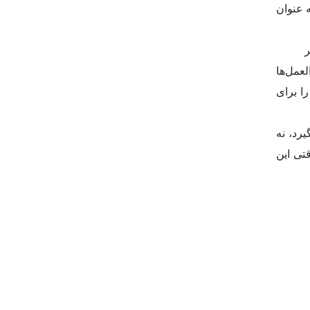
 عنوان
را، فر
عمل‌ها
ا برای
رد، نه
تی این