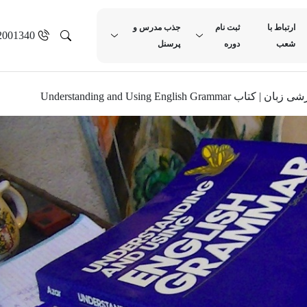
ارتباط با
ثبت نام
جذب مدرس و
2001340
شعب
دوره
پرسنل
شی زبان
|
کتاب Understanding and Using English Grammar