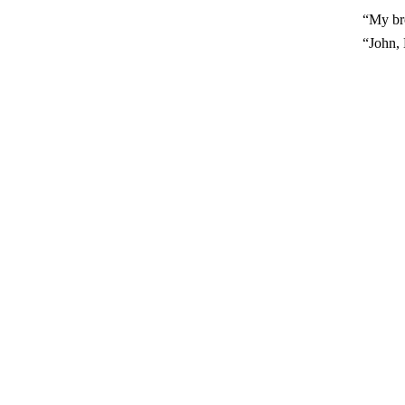
“My br
“John,