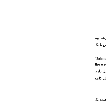
بط بهم
 یا یک
“John
the we
 دارد.
 مستقل کاملا
ود. هر شبه جمله (Clause) در جمله پیچیده یک