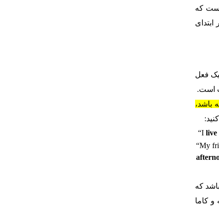
افی دیگر است که
است. نکته‌ای که باید به آن توجه داشته باشید این است که اگرچه “in school” در ابتدای
یک فعل
ب است.
 باشد،
نید:
“I
liv
“My fr
aftern
اشد که
و کاما