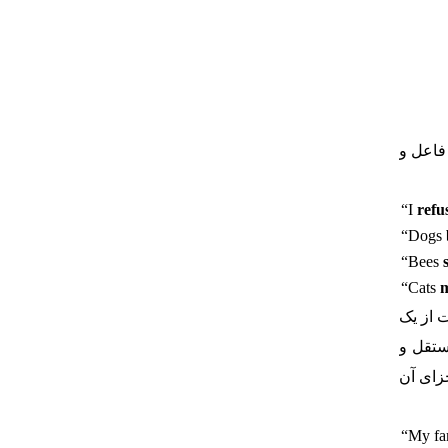
فاعل و
“I
refu
“Dogs
“Bees
“Cats
ت از یک
ستقل و
زای آن
“My fa