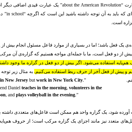
و در نهایت عبارت “about the American Revolution” یک عبارت قیدی اض
باز هم در توصیف “learning” آورده شده 
زاره است.
ه‌ی یک فعل باشد؛ اما در بسیاری از موارد فاعل مسئول انجام بیش از 
 بیش از دو فعل است، ما با جمله‌ای مواجه هستیم که گزاره‌ی آن مرک
م‌پایه استفاده می‌شود. اگر بیش از دو فعل در گزاره ما وجود داشته
یم و پیش از فعل آخر از حرف ربط استفاده می‌کنیم.
به مثال زیر توجه ک
م.
.”
work in New York City
but
e in New Jersey
iend Daniel
teaches in the morning
,
volunteers in the
oon
, and
plays volleyball in the evening
.”
ورده شود، یک گزاره واحد هم ممکن است فاعل‌های متعددی داشته ب
‌های متعدد نیز مانند اجزای یک گزاره مرکب است؛ از حروف هم‌پایه 