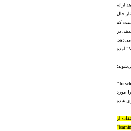
هد ارائه
 یک فعل متعدی در ساختار حال
عبارت “going to the beach each summer” است. خود “going” یک اسم فعل (gerund) است که
رد “going” توضیحی ارائه می‌دهد. در
going to the ” توضیحی ارائه می‌دهد.
نکته‌ی تکمیلی که باید اینجا خدمت شما عزیزان عرض کنم این است که از آنجایی که تمام عبارتی که بعد از فاعل “My family” آمده
‌شوند؛
“
In sc
ا مورد
ری شده
le” آورده شده است. استفاده از
این عبارت در ابتدای جمله تنها به جهت تاکید بیشتر است. “are” یک فعل کمکی است که در کنار وجه وصفی معلوم “learning”