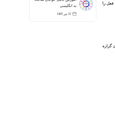
فعل را
به انگلیسی
31 تیر 1405
 گزاره