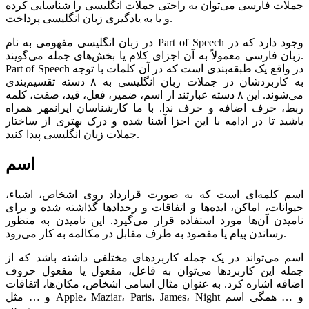
جملات فارسی می‌توان به راحتی جملات انگلیسی را شناسایی کرده
و یا به یادگیری زبان انگلیسی پرداخت.
در زبان انگلیسی مفهومی به نام Part of Speech وجود دارد که در
زبان فارسی معمولاً به آن اجزای کلام یا بخش‌های جمله می‌گویند.
Part of Speech در واقع یک طبقه‌بندی است که در آن کلمات با توجه
به کاربردشان در جملات زبان انگلیسی به ۸ دسته تقسیم‌بندی
می‌شوند. این ۸ دسته عبارتند از اسم، ضمیر، فعل، قید، صفت، کلمه
ربط، حرف اضافه و حرف ندا. با ما کارشناسان ایرانمهر همراه
باشید تا در ادامه با این اجزا آشنا شده و درک بهتری از ساختار
جملات زبان انگلیسی پیدا کنید.
اسم
اسم کلمه‌ای است که به صورت قرارداد روی اشخاص، ‌اشیاء،
حیوانات، اماکن، ‌ایده‌ها و اتفاقات و رخداد‌ها گذاشته شده و برای
نامیدن آن‌ها مورد استفاده قرار می‌گیرد. این نامیدن به منظور
رساندن پیام یا مقصود به طرف مقابل در مکالمه به کار می‌رود.
اسم می‌تواند در یک جمله کاربرد‌های مختلفی داشته باشد که از
جمله این کاربرد‌ها می‌توان به فاعل، مفعول یا مفعول حروف
اضافه اشاره کرد. به عنوان مثال اسامی اشخاص، مکان‌ها، اتفاقات
و … مثل Apple، Maziar، Paris، James، Night و … همگی اسم