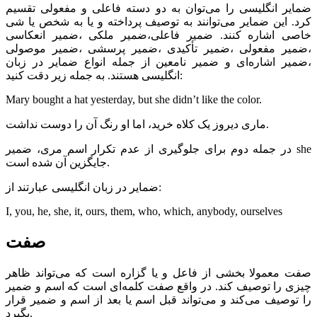
ضمایر انگلیسی را می‌توان به دو دسته فاعلی و مفعولی تقسیم
کرد. این ضمایر می‌توانند به توصیف پرداخته و یا به شخص یا شی
خاصی اشاره کنند. ضمیر فاعلی،ضمیر ملکی ،ضمیر انعکاسی
،ضمیر مفعولی ،ضمیر تأکیدی ،ضمیر پرسشی ،ضمیر موصولی
،ضمیر اشاره‌ای و ضمیر نامعین از جمله انواع ضمایر در زبان
انگلیسی هستند. به جمله زیر دقت کنید:
Mary bought a hat yesterday, but she didn’t like the color.
ماری دیروز یک کلاه خرید، اما او رنگ آن را دوست نداشت.
در جمله دوم برای جلوگیری از عدم تکرار اسم مری، ضمیر she
جایگزین آن شده است.
ضمایر در زبان انگلیسی عبارتند از:
I, you, he, she, it, ours, them, who, which, anybody, ourselves
صفت
صفت معمولا بخشی از فاعل و یا گزاره است که می‌تواند ظاهر
چیزی را توصیف کند. در واقع صفت کلمه‌ای است که اسم و ضمیر
را توصیف می‌کند و می‌تواند قبل اسم یا بعد از اسم و ضمیر قرار
بگیرد.