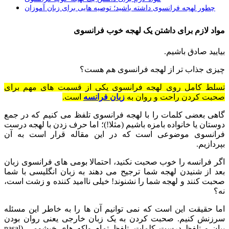
چطور لهجه فرانسوی داشته باشید؛ توصیه هایی برای زبان آموزان
مواد لازم برای داشتن یک لهجه خوب فرانسوی
بیایید صادق باشیم.
چیزی جذاب تر از لهجه فرانسوی هم هست؟
تسلط کامل روی لهجه فرانسوی یکی از قسمت های مهم برای
صحبت کردن راحت و روان به
زبان فرانسه
است.
گاهی بعضی کلمات را با لهجه فرانسوی تلفظ می کنیم که در جمع
دوستان یا خانواده بامزه باشیم (مثلا!)؛ اما حرف زدن با لهجه درست
فرانسوی موضوعی است که در این مقاله قرار است به آن
بپردازیم.
اگر فرانسه را خوب صحبت نکنید، احتمالا بومی های فرانسوی زبان
بعد از شنیدن لهجه شما ترجیح می دهند به زبان انگلیسی با شما
صحبت کنند و لهجه شما را نشنوند! خیلی ناامید کننده و زشت است،
نه؟
اما حقیقت این است که نمی توانیم آن ها را به خاطر این مسئله
سرزنش کنیم. صحبت کردن به یک زبان خارجی یعنی روان بودن
بیان و تلفظ درست کلمات. تلفظ تمام واکه های خیشومی (nasal