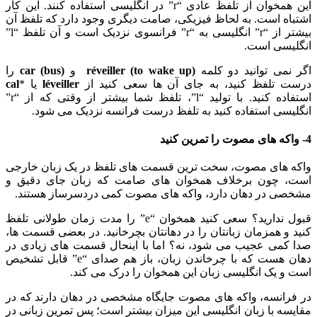
این همخوان از تلفظ عادی “r” در انگلیسی استفاده کنند. این کار
اشتباه است. به لحاظ فیزیکی، صامت دیگری وجود دارد که تلفظ آن
بیشتر از “r” انگلیسی به “r” فرانسوی نزدیک است و آن تلفظ “l”
انگلیسی است.
اگر نمی توانید دو کلمه
(réveiller (to wake up
و
(car (bus
را
درست تلفظ کنید، به جای آن ها سعی کنید از
léveiller
یا *
cal
استفاده کنید. با تولید “l”، تلفظ شما بیشتر از وقتی که از “r”
انگلیسی استفاده کنید به تلفظ درست فرانسه نزدیک می شود.
4- واکه های مصوت را تمرین کنید
واکه های مصوت، سخت ترین قسمت های تلفظ در یک زبان خارجی
است، چون برخلاف همخوان های صامت که زبان جای دقیق و
مشخصی در دهان دارد، واکه های مصوت کمی دردسرساز هستند.
قبول ندارید؟ سعی کنید همخوان “e” را مدت زمان طولانی تلفظ
کنید و همزمان زبانتان را در دهانتان بچرخانید. در بعضی قسمت ها،
صدا کمی عجیب می شود، نه؟ اما با اینحال قسمت های زیادی در
دهان هست که با چرخاندن زبان، باز هم صدای “e” قابل تشخیص
است و یک انگلیسی زبان این همخوان را درک می کند.
در فرانسه، واکه های مصوت جایگاه مشخصی در دهان دارند که در
مقایسه با زبان انگلیسی این میزان بیشتر است؛ پس تمرین زبانی در