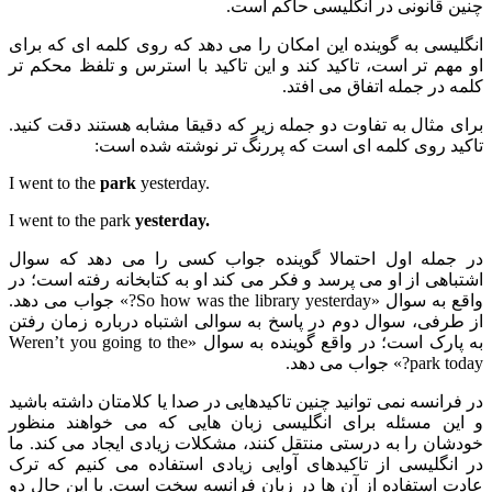
چنین قانونی در انگلیسی حاکم است.
انگلیسی به گوینده این امکان را می دهد که روی کلمه ای که برای
او مهم تر است، تاکید کند و این تاکید با استرس و تلفظ محکم تر
کلمه در جمله اتفاق می افتد.
برای مثال به تفاوت دو جمله زیر که دقیقا مشابه هستند دقت کنید.
تاکید روی کلمه ای است که پررنگ تر نوشته شده است:
I went to the
park
yesterday.
I went to the park
yesterday.
در جمله اول احتمالا گوینده جواب کسی را می دهد که سوال
اشتباهی از او می پرسد و فکر می کند او به کتابخانه رفته است؛ در
واقع به سوال «So how was the library yesterday?» جواب می دهد.
از طرفی، سوال دوم در پاسخ به سوالی اشتباه درباره زمان رفتن
به پارک است؛ در واقع گوینده به سوال «Weren’t you going to the
park today?» جواب می دهد.
در فرانسه نمی توانید چنین تاکیدهایی در صدا یا کلامتان داشته باشید
و این مسئله برای انگلیسی زبان هایی که می خواهند منظور
خودشان را به درستی منتقل کنند، مشکلات زیادی ایجاد می کند. ما
در انگلیسی از تاکیدهای آوایی زیادی استفاده می کنیم که ترک
عادت استفاده از آن ها در زبان فرانسه سخت است. با این حال دو