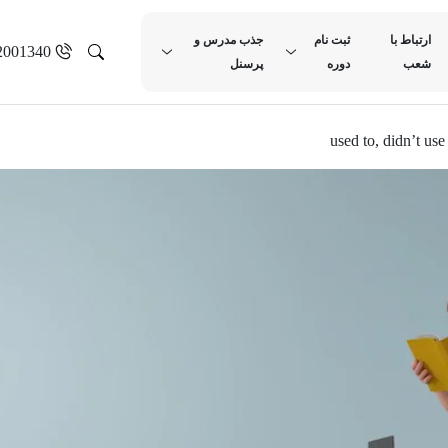
ارتباط با
ثبت نام
جذب مدرس و
2001340
شعب
دوره
پرسنل
used to, didn’t use