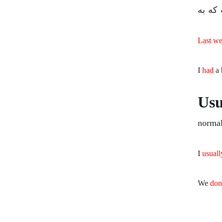
 که به
Last w
I
had
a 
Usu
normal
I
usuall
We
don