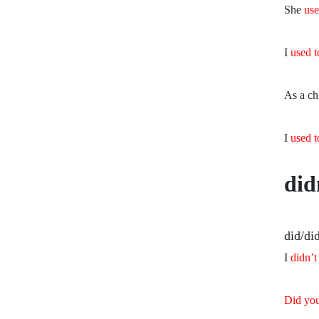
use
used t
used t
did
did/di
didn’t
Did you