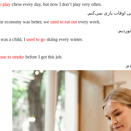
o play
chess every day, but now I don’t play very often
.I
ی اوقات بازی نمی‌کنم.
used to eat out
every week
.When the economy was better, we
خوردیم.
used to go
skiing every winter
.When I was a child, I
 use to smoke
before I got this job
.I
م.