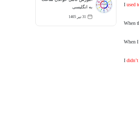
used t
به انگلیسی
31 تیر 1405
didn’t