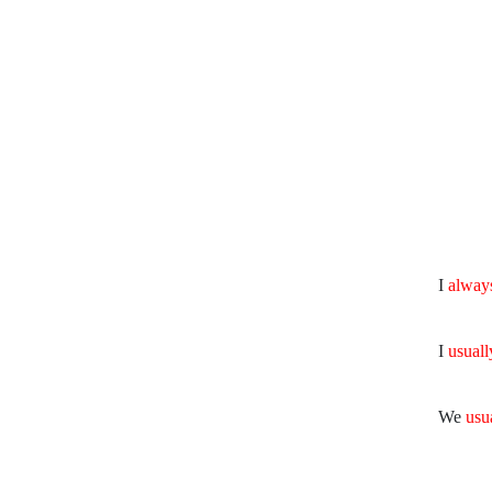
I
alway
I
usuall
We
usu