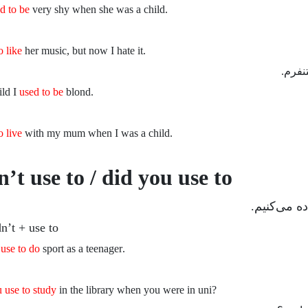
d to be
very shy when she was a child
.She
o like
her music, but now I hate it
.I
نفرم.
used to be
blond
.As a child I
o live
with my mum when I was a child
.I
n’t use to / did you use to
ه می‌کنیم.
dn’t + use to
 use to do
sport as a teenager
.I
 use to study
in the library when you were in uni
?