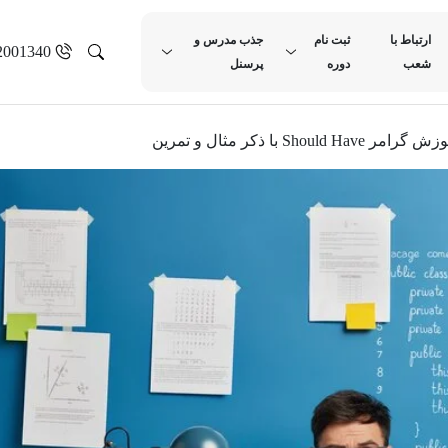
ارتباط با
ثبت نام
جذب مدرس و
2001340
شعب
دوره
پرسنل
گرامر Should Have با ذکر مثال و تمرین