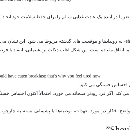
ر یا در آینده یک عادت غذایی سالم را برای حفظ سلامت خود اتخاذ کن
از سوی دیگر، در آموزش زبان انگلیسی، «should have» به رویدادها و موقعیت های گذشته مربوط می شود. این نشا
اتفاق نیفتاده است. این شکل اغلب دلالت بر پشیمانی، انتقاد یا فر
uld have eaten breakfast; that’s why you feel tired now
ون احساس خستگی می کنید.
انی می کند. اگر فرد زودتر صبحانه می خورد، احتمالاً اکنون احساس خس
«should» و «should have» به بیان واضح افکار در مورد تعهدات، توصیه‌ها یا پشیمانی بسته به چار