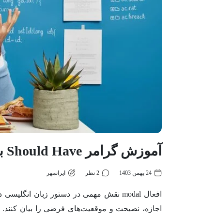
آموزش گرامر Should Have با ذکر مثال و تمرین
24 بهمن 1403
2 نظر
ایرانمهر
افعال modal نقش مهمی در دستور زبان انگلی