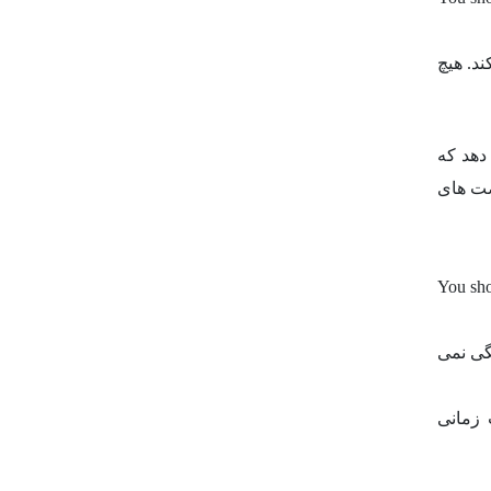
د. هیچ
ن می دهد که
صت های
You sho
تگی نمی
چوب زمانی