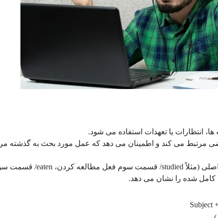
که وجه “should” را با فعل ماضی مرتبط می کند و اطمینان می دهد که عمل مورد بحث به گذشته 
قسمت سوم فعل ( past participle): شکل سوم فعل اصلی (مثلاً studied/ قسم
Subject +