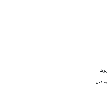
مربوط
ت سوم فعل مطالعه کردن، eaten/ قسمت سوم فعل