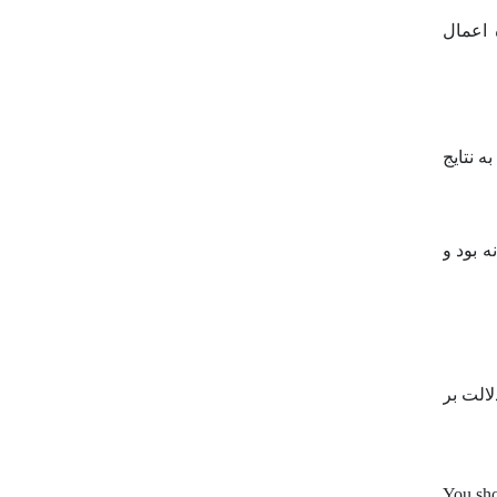
ا آینده اعمال
ه نتایج
ه بود و
دلالت بر
You sho