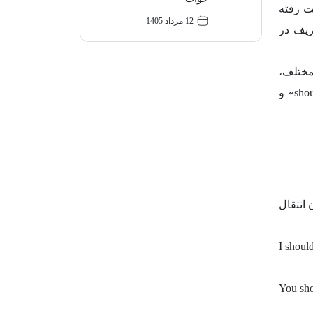
ت رفته
12 مرداد 1405
 ظریف در
Sh، کاربردهای مختلف،
اشتباهات رایج و نکات کاربردی برای استفاده صحیح می‌پردازد. در پایان این مقاله، خوانندگان درک جامعی از «should have» و
لی آن انتقال
I shoul
You sho