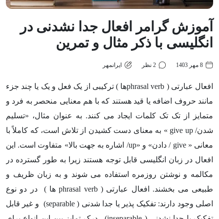
آموزش گرامر افعال جدا نشدنی در
انگلیسی با ذکر مثال و تمرین
8 مهر 1403
2 نظر
ایرانمهر
افعال عبارتی (
phrasal verb
ها ) ترکیبی از یک فعل و یک یا چند جزء
مانند حروف اضافه یا قید هستند که با هم معنایی منحصر به فرد و
متمایز از تک تک کلمات ایجاد می کنند. به عنوان مثال، «تسلیم
شدن/
give up
» به معنای دست کشیدن از تلاش است، که کاملاً با
معانی «
give
/ دادن» و «
up
/ اشاره به جهت بالا» متفاوت است. این
افعال در زبان انگلیسی قابل توجه هستند زیرا به طور گسترده در
مکالمه و نوشتن روزمره استفاده می شوند و به زبان ظریف و
طبیعی می بخشند. افعال عبارتی (
phrasal verb
ها ) در دو نوع
اصلی وجود دارند: تفکیک پذیر یا جدا شدنی (
separable
) و غیر قابل
تفکیک یا جدا نشدنی (
inseparable
) . درک تمایز بین این انواع برای