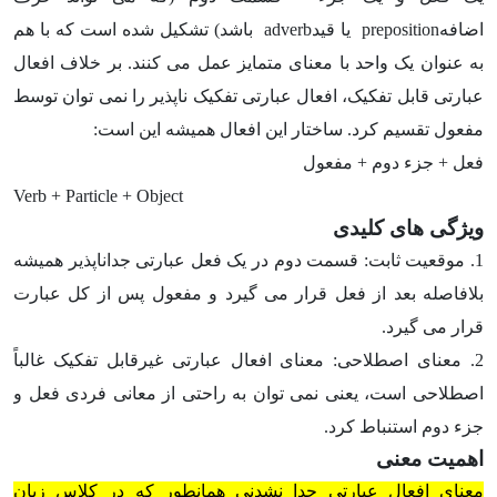
اضافه
preposition
یا قید
adverb
باشد) تشکیل شده است که با هم
به عنوان یک واحد با معنای متمایز عمل می کنند. بر خلاف افعال
عبارتی قابل تفکیک، افعال عبارتی تفکیک ناپذیر را نمی توان توسط
مفعول تقسیم کرد. ساختار این افعال همیشه این است:
فعل + جزء دوم + مفعول
Verb + Particle + Object
ویژگی های کلیدی
1. موقعیت ثابت: قسمت دوم در یک فعل عبارتی جداناپذیر همیشه
بلافاصله بعد از فعل قرار می گیرد و مفعول پس از کل عبارت
قرار می گیرد.
2. معنای اصطلاحی: معنای افعال عبارتی غیرقابل تفکیک غالباً
اصطلاحی است، یعنی نمی توان به راحتی از معانی فردی فعل و
جزء دوم استنباط کرد.
اهمیت معنی
معنای افعال عبارتی جدا نشدنی همانطور که در کلاس زبان