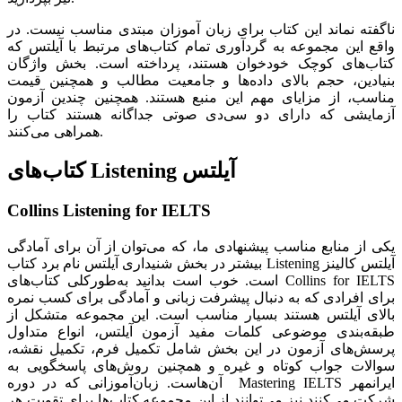
ناگفته نماند این کتاب برای زبان آموزان مبتدی مناسب نیست. در
واقع این مجموعه به گردآوری تمام کتاب‌های مرتبط با آیلتس که
کتاب‌های کوچک خودخوان هستند، پرداخته است. بخش واژگان
بنیادین، حجم بالای داده‌ها و جامعیت مطالب و همچنین قیمت
مناسب، از مزایای مهم این منبع هستند. همچنین چندین آزمون
آزمایشی که دارای دو سی‌دی صوتی جداگانه هستند کتاب را
همراهی می‌کنند.
کتاب‌های Listening آیلتس
Collins Listening for IELTS
یکی از منابع مناسب پیشنهادی ما، که می‌توان از آن برای آمادگی
بیشتر در بخش شنیداری آیلتس نام برد کتاب Listening آیلتس کالینز
است. خوب است بدانید به‌طورکلی کتاب‌های Collins for IELTS
برای افرادی که به دنبال پیشرفت زبانی و آمادگی برای کسب نمره
بالای آیلتس هستند بسیار مناسب است. این مجموعه متشکل از
طبقه‌بندی موضوعی کلمات مفید آزمون آیلتس، انواع متداول
پرسش‌های آزمون در این بخش شامل تکمیل فرم، تکمیل نقشه،
سوالات جواب کوتاه و غیره و همچنین روش‌های پاسخگویی به
آن‌هاست. زبان‌آموزانی که در دوره Mastering IELTS ایرانمهر
شرکت می‌کنند نیز می‌توانند از این مجموعه کتاب‌ها برای تقویت هر