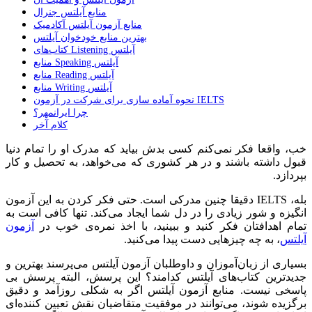
منابع آیلتس جنرال
منابع آزمون آیلتس آکادمیک
بهترین منابع خودخوان آیلتس
کتاب‌های Listening آیلتس
منابع Speaking آیلتس
منابع Reading آیلتس
منابع Writing آیلتس
نحوه آماده سازی برای شرکت در آزمون IELTS
چرا ایرانمهر؟
کلام آخر
خب، واقعا فکر نمی‌کنم کسی بدش بیاید که مدرک او را تمام دنیا
قبول داشته باشند و در هر کشوری که می‌خواهد، به تحصیل و کار
بپردازد.
بله، IELTS دقیقا چنین مدرکی است. حتی فکر کردن به این آزمون
انگیزه و شور زیادی را در دل شما ایجاد می‌کند. تنها کافی است به
تمام اهدافتان فکر کنید و ببینید، با اخذ نمره‌ی خوب در
آزمون
آیلتس
، به چه چیزهایی دست پیدا می‌کنید.
بسیاری از زبان‌آموزان و داوطلبان آزمون آیلتس می‌پرسند بهترین و
جدیدترین کتاب‌های آیلتس کدامند؟ این پرسش، البته پرسش بی
پاسخی نیست. منابع آزمون آیلتس اگر به شکلی روزآمد و دقیق
برگزیده شوند، می‌توانند در موفقیت متقاضیان نقش تعیین کننده‌ای