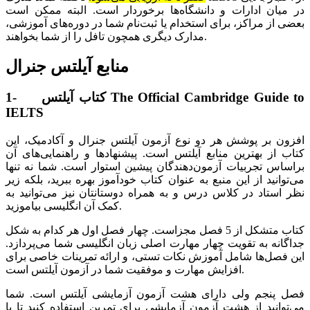
در میان ادارات و دانشگاه‌ها برخوردار است. البته ممکن است
بعضی از مراکز، برای استخدام یا ثبت‌نام شما در دوره‌های آموزشی،
مدارک دیگری همچون تافل را از شما بخواهند.
منابع آیلتس جنرال
1- کتاب آیلتس The Official Cambridge Guide to
IELTS
افزون بر پوشش هر دو نوع آزمون آیلتس جنرال و آکادمیک، این
کتاب از بهترین منابع آیلتس است. پیشنهادها و راهنمایی‌های آن
براساس تجربیات آزمون‌دهندگان پیشین استوار است. شما نه تنها
‌‌می‌توانید از این منبع به عنوان کتاب خودآموز بهره ببرید، بلکه زیر
نظر استاد در کلاس درس و به همراه دوستانتان نیز می‌توانید به
کمک آن انگلیسی بیاموزید.
کتاب متشکل از 5 فصل مجزاست. چهار فصل اول هر کدام به شکل
جداگانه به تقویت چهار مهارت اصلی زبان انگلیسی شما ‌‌می‌پردازد.
این فصل‌ها شامل آموزش نکات تستی، و ارائه تمرینات خاصی برای
افزایش مهارت و موفقیت شما در آزمون آیلتس است.
فصل پنجم ولی دارای هشت آزمون آزمایشی آیلتس است. شما
می‌توانید از هشت آزمون آزمایشی برای تمرین استفاده کنید تا با