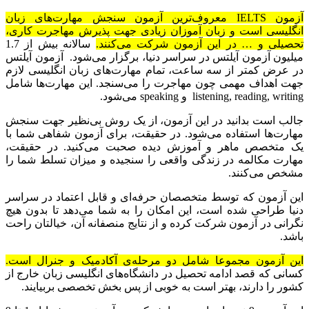
آزمون IELTS معروف‌ترین آزمون سنجش مهارت‌های زبان
انگلیسی است و زبان آموزان زیادی جهت پذیرش مهاجرت کاری،
تحصیلی و … در این آزمون شرکت می‌کنند.
سالانه بیش از 1.7
میلیون آزمون آیلتس در سراسر دنیا، برگزار می‌شود. آزمون آیلتس
در عرض کمتر از سه ساعت، تمام مهارت‌های زبان انگلیسی لازم
جهت اهداف مهمی چون مهاجرت را می‌سنجد. این مهارت‌ها شامل
listening, reading, writing و speaking می‌شود.
جالب است بدانید در این آزمون، از یک روش بی‌نظیر جهت سنجش
مهارت‌ها استفاده می‌شود. در حقیقت، برای آزمون شفاهی شما با
یک متخصص ماهر و آموزش دیده صحبت می‌کنید. در حقیقت،
مهارت مکالمه‌ در زندگی واقعی را سنجیده و میزان تسلط شما را
مشخص می‌کنند.
این آزمون که توسط متخصصان حرفه‌ای و قابل اعتماد در سراسر
دنیا طراحی شده است، این امکان را به شما می‌دهد تا بدون هیچ
نگرانی‌ در آزمون شرکت کرده و از نتایج منصفانه‌ آن، خیالتان راحت
باشد.
این آزمون مجموعا شامل دو مرحله‌ی آکادمیک و جنرال است.
کسانی که قصد ادامه‌ تحصیل در دانشگاه‌های انگلیسی زبان خارج از
کشور را دارند، بهتر است به خوبی از پس بخش تخصصی بربیایند.