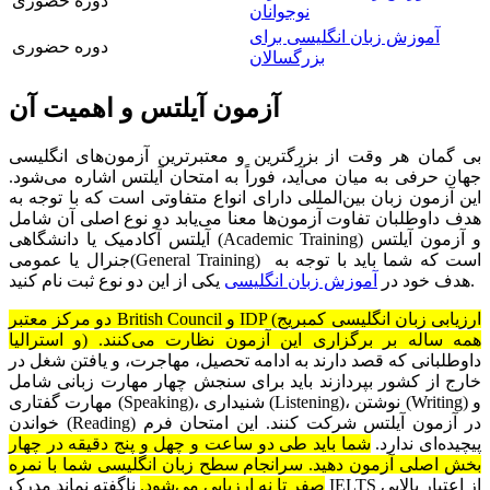
دوره حضوری
نوجوانان
آموزش زبان انگلیسی برای
دوره حضوری
بزرگسالان
آزمون آیلتس و اهمیت آن
بی گمان هر وقت از بزرگترین و معتبرترین آزمون‌های انگلیسی
جهان حرفی به میان می‌آید، فوراً به امتحان آیلتس اشاره می‌شود.
این آزمون زبان بین‌المللی دارای انواع متفاوتی است که با توجه به
هدف داوطلبان تفاوت آزمون‌ها معنا می‌یابد دو نوع اصلی آن شامل
آیلتس آکادمیک یا دانشگاهی (Academic Training) و آزمون آیلتس
جنرال یا عمومی‌(General Training) است که شما باید با توجه به
یکی از این دو نوع ثبت نام کنید.
هدف خود در
آموزش زبان انگلیسی
دو مرکز معتبر British Council و IDP (ارزیابی زبان انگلیسی کمبریج
و استرالیا) همه ساله بر برگزاری این آزمون نظارت می‌کنند.
داوطلبانی که قصد دارند به ادامه تحصیل، مهاجرت، و یافتن شغل در
خارج از کشور بپردازند باید برای سنجش چهار مهارت زبانی شامل
مهارت گفتاری (Speaking)، شنیداری (Listening)، نوشتن (Writing) و
خواندن (Reading) در آزمون آیلتس شرکت کنند. این امتحان فرم
پیچیده‌ای ندارد.
شما باید طی دو ساعت و چهل و پنج دقیقه در چهار
بخش اصلی آزمون دهید. سرانجام سطح زبان انگلیسی شما با نمره‌
صفر تا نه ارزیابی می‌شود.
ناگفته نماند مدرک IELTS از اعتبار بالایی