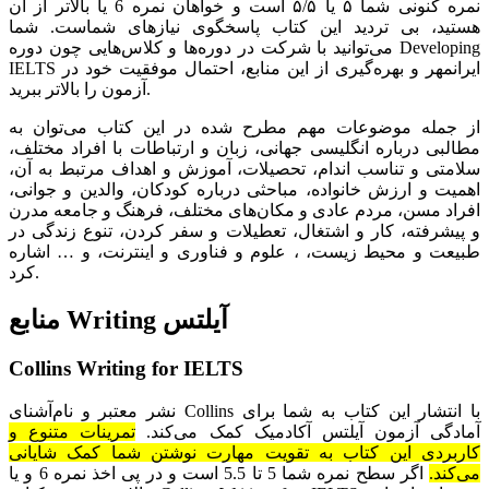
نمره کنونی شما ۵ یا ۵/۵ است و خواهان نمره 6 یا بالاتر از آن
هستید، بی تردید این کتاب پاسخگوی نیازهای شماست. شما
می‌توانید با شرکت در دوره‌ها و کلاس‌هایی چون دوره Developing
IELTS ایرانمهر و بهره‌گیری از این منابع، احتمال موفقیت خود در
آزمون را بالاتر ببرید.
از جمله موضوعات مهم مطرح شده در این کتاب می‌توان به
مطالبی درباره انگلیسی جهانی، زبان و ارتباطات با افراد مختلف،
سلامتی و تناسب اندام، تحصیلات، آموزش و اهداف مرتبط به آن،
اهمیت و ارزش خانواده، مباحثی درباره کودکان، والدین و جوانی،
افراد مسن، مردم عادی و مکان‌های مختلف، فرهنگ و جامعه مدرن
و پیشرفته، کار و اشتغال، تعطیلات و سفر کردن، تنوع زندگی در
طبیعت و محیط زیست، ، علوم و فناوری و اینترنت، و … اشاره
کرد.
منابع Writing آیلتس
Collins Writing for IELTS
نشر معتبر و نام‌آشنای Collins با انتشار این کتاب به شما برای
آمادگی آزمون آیلتس آکادمیک کمک می‌کند.
تمرینات متنوع و
کاربردی این کتاب به تقویت مهارت نوشتن شما کمک شایانی
می‌کند.
اگر سطح نمره شما 5 تا 5.5 است و در پی اخذ نمره 6 و یا