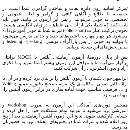
تمرکز اساتید روی دایره لغات و ساختار گرامری شما است. در
حقیقت، با اطلاع و آگاهی کافی از گرامر و لغات عمومی و
تخصصی، به خوبی می‌توانید از پس این آزمون بر بیایید. چون باید
ثابت کنید که شما، یکی از آن «بی غلط‌ها» در زبان انگلیسی هستید.
نحوه‌ی ترکیب عبارات (collocation) نیز به شما به خوبی آموزش داده
می‌شود. هر چهار مهارت با شیوه‌های جدید و جذابی تدریس می‌شوند
تا بتوانید به خوبی از پس پاراگراف نویسی، listening، speaking و
سایر بخش‌های این تست، بربیایید.
پس از پایان دوره‌ها، آزمون آزمایشی آیلتس یا MOCK برایتان
برگزار می‌گردد تا با مراحل این آزمون بیشتر آشنا شوید و با فکری
آزاد و بدون استرس، در آن شرکت کنید.
ایرانمهر جوی یکسان با آزمون آیلتس را برایتان برپا کرده و در آن، با
ارائه فایل صوتی، مکالمه‌ی تک نفره، تصحیح دقیق و عمیق Writing
و … فرصتی مناسب جهت آماده سازی در برابر آزمون آیلتس را،
مهیا می‌سازد.
همچنین دوره‌های آمادگی این آزمون به صورت workshop و
آموزشی برپا می‌شود تا بتوانید تمام مشکلات خود را حل کرده و
حسابی کارکشته شوید. نتایج این آزمون آیلتس آزمایشی، بعد از پنج
روز اعلام شده و نمرات شما در بخش‌های مختلف نیز، به حضورتان
می‌رسد.