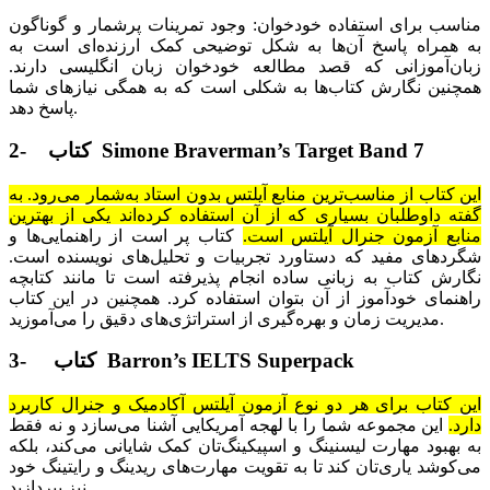
مناسب برای استفاده ‌‌خودخوان: وجود تمرینات پرشمار و گوناگون
به همراه پاسخ آن‌ها به شکل توضیحی کمک ارزنده‌ای است به
زبان‌آموزانی که قصد مطالعه خودخوان زبان انگلیسی دارند.
همچنین نگارش کتاب‌ها به شکلی است که به همگی نیازهای شما
پاسخ دهد.
2- کتاب Simone Braverman’s Target Band 7
این کتاب از مناسب‌ترین منابع آیلتس بدون استاد به‌شمار می‌رود. به
گفته‌ داوطلبان بسیاری که از آن استفاده کرده‌اند یکی از بهترین
منابع آزمون جنرال آیلتس است.
کتاب پر است از راهنمایی‌ها و
شگردهای مفید که دستاورد تجربیات و تحلیل‌های نویسنده است.
نگارش کتاب به زبانی ساده انجام پذیرفته است تا مانند کتابچه
راهنمای خودآموز از آن بتوان استفاده کرد. همچنین در این کتاب
مدیریت زمان و بهره‌گیری از استراتژی‌های دقیق را می‌آموزید.
3- کتاب Barron’s IELTS Superpack
این کتاب برای هر دو نوع آزمون آیلتس آکادمیک و جنرال کاربرد
دارد.
این مجموعه شما را با لهجه آمریکایی آشنا می‌سازد و نه فقط
به بهبود مهارت لیسنینگ و اسپیکینگ‌تان کمک شایانی می‌کند، بلکه
می‌کوشد یاری‌تان کند تا به تقویت مهارت‌های ریدینگ و رایتینگ خود
نیز بپردازید.