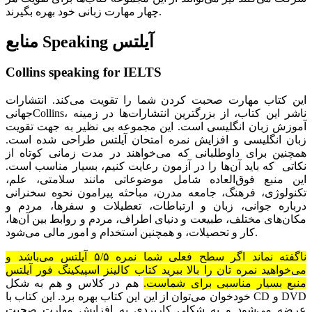
چهار مهارت زبانی خود بهره‌ بگیرند.
منابع Speaking آیلتس
Collins speaking for IELTS
این کتاب مهارت صحبت کردن شما را تقویت می‌کند. انتشارات
جهانیCollins، ناشر این کتاب، از بزرگترین انتشارات‌ها در زمینه
آموزش زبان انگلیسی است. این مجموعه‌ بی نظیر به جهت تقویت
زبان انگلیسی و افزایش نمره امتحان آیلتس طراحی شده است.
همچنین برای داوطلبانی که می‌خواهند در مدت زمانی کوتاه از
نکاتی که باید آن‌ها را در آزمون رعایت کنیم، بسیار مناسب است.
این منبع فوق‌العاده شامل موضوعاتی مانند سلامتی، علم،
تکنولوژی، فرهنگ، جامعه مدرن، مباحثه پیرامون نحوه سخنرانی
درباره جوانی، زبان و ارتباطات، تعطیلات و سفرها، مردم و
مکان‌های مختلف، طبیعت و دنیای اطراف، مردم و روابط بین آن‌ها،
کار و تحصیلات، و همچنین استخدام و امور مالی می‌شود.
ناگفته نماند اگر سطح فعلی شما نمره ۵/۵ آیلتس می‌باشد و
می‌خواهید نمره تان را بالا ببرید کتاب کالینز اسپیکینگ فور آیلتس
منبع بسیار مناسبی برای شماست.
هم در کلاس و هم به شکل
خودخوان می‌توان از این این کتاب بهره برد. این کتاب با CD و DVD
عرضه می‌شود و به شکلی کاربردی به افزایش مهارت صحبت