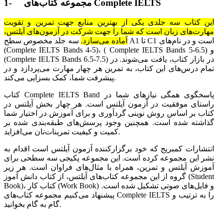
1- مجموعه کتاب‌های Complete IELTS
این کتاب سه جلدی یکی از بهترین منابع جهت تمرین و تقویت
مهارت‌‌های زبان است که شما را جهت شرکت در آزمون‌های آیلتس،
آماده می‌سازد.
سه جلد مخصوص سطح A1 تا C1 است و در نام‌های
(Complete IELTS Bands 4-5)، ( Complete IELTS Bands 5-6.5) و
(Complete IELTS Bands 6.5-7.5) در بازار کتاب، یافت می‌شوند. در
تمام درس‌های این کتاب، به تمرین هر چهار مهارت می‌پردازد و در
پیشرفت شما، کمک بسزایی می‌کند.
کتاب Complete IELTS Band پاسخگوی همگی نیازهای شما در
راستای موفقیت در آزمون آیلتس است. هر چهار بخش آیلتس در
کتاب بر اساس روش نوینی گردآوری و برای آموزش در اختیار شما
گذاشته شده است. همچنین وجود پرسش‌های طبقه‌بندی شده بر
کمیت و کیفیت تمرینات‌تان می‌افزاید.
انتشارات کمبریج که خود برگزارکننده آزمون آیلتس است اقدام به
نشر این مجموعه کرده است. این مجموعه پکیجی سه سطحی برای
آموزش آیلتس و تمرین، همراه با مثال‌های فراوان است. هر زیر
گروه از این مجموعه کتاب‌های آیلتس، از کتاب دانش آموز (Student
Book)، کتاب کار (Work Book) و فایل‌های صوتی تشکیل شده است.
پیشنهاد می‌کنیم مجموعه کتاب‌های Complete IELTS را به ترتیب و
گام به گام بخوانید.