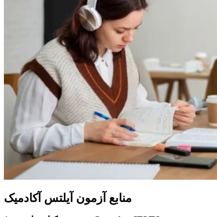
منابع آزمون آیلتس آکادمیک