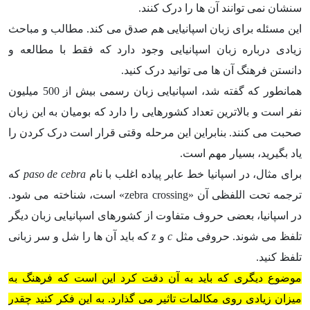
سنشان نمی توانند آن ها را درک کنند.
این مسئله برای زبان اسپانیایی هم صدق می کند. مطالب و مباحث
زیادی درباره زبان اسپانیایی وجود دارد که فقط با مطالعه و
دانستن فرهنگ آن ها می توانید درک کنید.
همانطور که گفته شد، اسپانیایی زبان رسمی بیش از 500 میلیون
نفر است و بالاترین تعداد کشورهایی را دارد که بومیان به این زبان
صحبت می کنند. بنابراین این مرحله وقتی قرار است درک کردن را
یاد بگیرید، بسیار مهم است.
برای مثال، در اسپانیا خط عابر پیاده اغلب با نام
paso de cebra
که
ترجمه تحت اللفظی آن «zebra crossing» است، شناخته می شود.
در اسپانیا، بعضی حروف متفاوت از کشورهای اسپانیایی زبان دیگر
تلفظ می شوند. حروفی مثل
c
و
z
که باید آن ها را شل و سر زبانی
تلفظ کنید.
موضوع دیگری که باید به آن دقت کرد این است که فرهنگ به
میزان زیادی روی مکالمات تاثیر می گذارد. به این فکر کنید چقدر