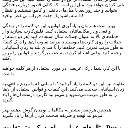
تلف کردن خواهد بود. مثل این است که کتابی قطور درباره بافندگی
بخوانید و چند روز بعد با میل‌های بافتنی و کاموا بنشینید و انتظار
داشته باشید یک جفت جوراب بی‌نقص ببافید!
بهتر است همزمان با یادگیری قوانین، این دو کلمه را در زندگی
واقعی و در مکالماتتان استفاده کنید. فلش‌کارت بسازید و از
جمله‌های بالا به عنوان جملات مثال استفاده کنید (هر دو دسته از
جملات را روی کارت‌ها بنویسید تا بتوانید تفاوت آن‌ها را درک کنید).
به طور مرتب تمرین کنید. جمله‌ها را با صدای بلند به زبان اسپانیایی
ترجمه کنید. وقتی اشتباه کردید، به عقب برگردید و قوانین را مرور
کنید.
با این کار، شما درکی غریضی در مورد استفاده از هر کلمه خواهید
داشت.
تفاوت بین این دو کلمه را یاد گرفتید؟ تا زمانی که با مردم واقعی به
زبان اسپانیایی صحبت می‌کنید، این کلمات و قوانین استفاده از آن‌ها
را به طور مرتب می‌شنوید و می‌توانید کاربرد درست آن‌ها را یاد
بگیرید.
همچنین هرچقدر بیشتر به مکالمات بومیان گوش بدهید، بهتر
می‌توانید لهجه و طریقه صحبت کردن آن‌ها را یاد بگیرید.
مثال‌های عملی برای درک بهتر تفاوت Por و