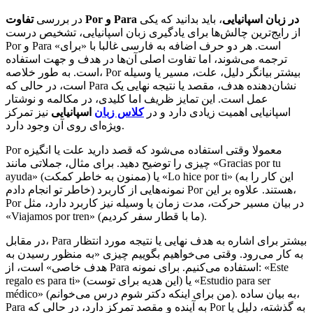
در زبان اسپانیایی
، باید بدانید که یکی
Para
و
Por
تفاوت
در بررسی
از رایج‌ترین چالش‌ها برای یادگیری زبان اسپانیایی، تشخیص درست
Por و Para است. هر دو حرف اضافه به فارسی غالبا با «برای»
ترجمه می‌شوند، اما تفاوت اصلی آن‌ها در هدف و جهت استفاده
است. به طور خلاصه، Por بیشتر بیانگر دلیل، علت، مسیر یا وسیله
است، در حالی که Para نشان‌دهنده هدف، مقصد یا نتیجه نهایی یک
عمل است. این تمایز ظریف اما کلیدی، در مکالمه و نوشتار
اسپانیایی اهمیت زیادی دارد و در
کلاس زبان
اسپانیایی
نیز تمرکز
ویژه‌ای روی آن وجود دارد.
Por معمولا وقتی استفاده می‌شود که قصد دارید علت یا انگیزه
چیزی را توضیح دهید. برای مثال، جملاتی مانند «Gracias por tu
ayuda» (ممنون به خاطر کمکت) یا «Lo hice por ti» (این کار را به
خاطر تو انجام دادم) نمونه‌هایی از کاربرد Por هستند. علاوه بر این،
Por در بیان مسیر حرکت، مدت زمان یا وسیله نیز کاربرد دارد، مثل
«Viajamos por tren» (ما با قطار سفر کردیم).
در مقابل، Para بیشتر برای اشاره به هدف نهایی یا نتیجه مورد انتظار
به کار می‌رود. وقتی می‌خواهیم بگوییم چیزی «به منظور رسیدن به
هدف خاصی» است، از Para استفاده می‌کنیم. برای نمونه: «Este
regalo es para ti» (این هدیه برای توست) یا «Estudio para ser
médico» (من برای اینکه دکتر شوم درس می‌خوانم). به بیان ساده،
Para به آینده و مقصد تمرکز دارد، در حالی که Por به گذشته، دلیل یا