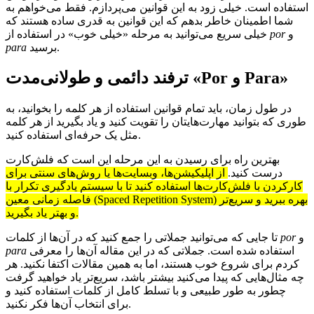
استفاده است. خیلی زود به این قوانین می‌پردازم. فقط می‌خواهم به
شما اطمینان خاطر بدهم که این قوانین به قدری ساده هستند که
و
por
خیلی سریع می‌توانید به مرحله «خیلی خوب» در استفاده از
برسید.
para
»
Para
و
Por
ترفند دائمی و طولانی‌مدت «
در طول زمان، باید تمام قوانین استفاده از هر کلمه را بخوانید، به
طوری که بتوانید مهارت‌هایتان را تقویت کنید و یاد بگیرید از هر کلمه
مثل یک حرفه‌ای استفاده کنید.
بهترین راه برای رسیدن به این مرحله این است که فلش‌کارت
درست کنید.
از اپلیکیشن‌ها، وبسایت‌ها یا روش‌های سنتی برای
کارکردن با فلش‌کارت‌ها استفاده کنید تا با سیستم یادگیری تکرار با
فاصله زمانی معین (Spaced Repetition System) بهره ببرید و سریع‌تر
و بهتر یاد بگیرید.
و
por
تا جایی که می‌توانید جملاتی را جمع کنید که در آن‌ها از کلمات
استفاده شده است. جملاتی که در این مقاله آن‌ها را معرفی
para
کردم برای شروع خوب هستند، اما به همین مقالات اکتفا نکنید. هر
چه مثال‌هایی که پیدا می‌کنید بیشتر باشد، سریع‌تر یاد خواهید گرفت
چطور به طور طبیعی و با تسلط کامل از کلمات استفاده کنید و
برای انتخاب آن‌ها فکر نکنید.