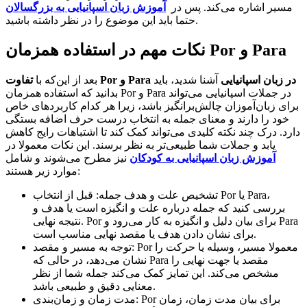
مسیر اشاره می‌کند. پس در
آموزش زبان اسپانیایی به بزرگسالان
حتما باید این موضوع را در نظر داشته باشید.
نکات مهم در استفاده همزمان Por و Para
در زبان اسپانیایی
آشنا شدید، باید
Para
و
Por
تفاوت
بعد از این‌که با
بدانید که استفاده همزمان Por و Para در جملات اسپانیایی می‌تواند
برای زبان‌آموزان چالش‌برانگیز باشد، زیرا هر کدام کاربردهای خاص
خود را دارند و معنای جمله به انتخاب درست حرف اضافه بستگی
دارد. درک چند نکته کلیدی می‌تواند کمک کند تا اشتباهات رایج کاهش
یابد و جملات شما طبیعی‌تر به نظر برسند. این نکات معمولا در
آموزش زبان اسپانیایی به کودکان
نیز مطرح می‌شوند و شامل
موارد زیر هستند:
تشخیص علت و هدف جمله: قبل از انتخاب Por یا Para،
بررسی کنید که جمله درباره علت و انگیزه است یا هدف و
نتیجه نهایی. Por برای بیان دلیل و انگیزه به کار می‌رود و Para
برای نشان دادن هدف یا مقصد نهایی مناسب است.
توجه به مسیر و مقصد: Por معمولا مسیر، وسیله یا حرکت را
نشان می‌دهد، در حالی که Para مقصد یا جهت نهایی را
مشخص می‌کند. این تمایز کمک می‌کند جمله شما از نظر
معنایی دقیق و طبیعی باشد.
مدت زمان و زمان‌بندی: Por برای بیان مدت زمان، زمان