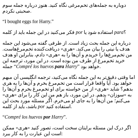
دوباره به جمله‌های تخم‌مرغی نگاه کنید. هنوز درباره جمله سوم
صحبتی نکردم.
“I bought eggs for Harry.”
؟
para
استفاده شود یا
por
فکر می‌کنید در این جمله باید از کلمه
درباره این جمله بحث زیاد است. از طرفی گفته می‌شود این جمله
هدف یا نیتی را بیان می‌کند. «هری» دریافت‌کننده تخم‌مرغ‌هاست.
من تخم‌مرغ‌ها را خریدم و آن‌ها را به «هری» دادم، بنابراین او هدف
خرید تخم‌مرغ از طرف من بوده است. در این مورد، ترجمه این
” خواهد بود.
Harry
para
Compré los huevos
جمله “
اما وقتی دقیق‌تر به این جمله نگاه می‌کنید، ترجمه انگلیسی آن مبهم
خواهد بود. آیا واقعا قرار است من تخم‌مرغ بخرم و آن‌ها را به هری
بدهم؟ شاید «هری» از من خواسته برای او تخم‌مرغ بخرم و آن‌ها را
به «سوزان» بدهم. در این مورد، باز هم من این کار را برای «هری»
می‌کنم؛ من آن‌ها را به جای او می‌خرم. اگر مسئله مورد بحث این
استفاده کنید.
por
باشد، باید از کلمه
“
Compré los huevos
por
Harry
”.
اگر درک این مسئله برایتان سخت است، تصور کنید «هری» ممکن
است این عبارت را به کار ببرد: