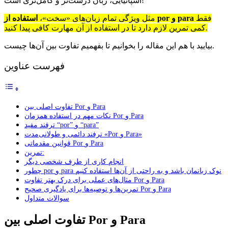
اسپانیایی، زبان درست‌تر و کامل‌تری است!
فقط
استفاده از por و para
مثل ویژگی تمام زبان‌های «سخت»،
کمی تمرین لازم دارد تا در استفاده از آن مهارت کافی پیدا کنید.
بیایید با هم این مقاله را بخوانیم تا بفهمیم تفاوت بین آن‌ها چیست.
فهرست عناوین
تفاوت اصلی بین Por و Para
نکات مهم در استفاده همزمان Por و Para
ترفند مفید “por” و “para”
ترفند دائمی و طولانی‌مدت «Por و Para»
قوانین مقدماتی Por و Para
تمرین:
انجام کاری از طرف شخصی دیگر
چطور por و para نوک زبانمان باشد و به راحتی از آن‌ها استفاده کنیم
مثال‌های عملی برای درک بهتر تفاوت Por و Para
تمرین‌ها و توصیه‌ها برای یادگیری صحیح Por و Para
سوالات متداول
تفاوت اصلی بین Por و Para