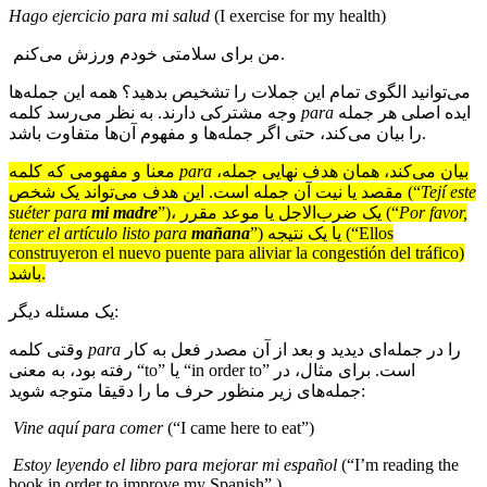
Hago ejercicio para mi salud
(I exercise for my health)
من برای سلامتی خودم ورزش می‌کنم.
می‌توانید الگوی تمام این جملات را تشخیص بدهید؟ همه این جمله‌ها
ایده اصلی هر جمله
para
وجه مشترکی دارند. به نظر می‌رسد کلمه
را بیان می‌کند، حتی اگر جمله‌ها و مفهوم آن‌ها متفاوت باشد.
بیان می‌کند، همان هدف نهایی جمله،
para
معنا و مفهومی که کلمه
Tejí este
مقصد یا نیت آن جمله است. این هدف می‌تواند یک شخص (“
Por favor,
”)، یک ضرب‌الاجل یا موعد مقرر (“
mi madre
suéter para
”) یا یک نتیجه (“Ellos
mañana
tener el artículo listo para
construyeron el nuevo puente para aliviar la congestión del tráfico)
باشد.
یک مسئله دیگر:
را در جمله‌ای دیدید و بعد از آن مصدر فعل به کار
para
وقتی کلمه
رفته بود، به معنی “to” یا “in order to” است. برای مثال، در
جمله‌های زیر منظور حرف ما را دقیقا متوجه شوید:
Vine aquí para comer
(“I came here to eat”)
Estoy leyendo el libro para mejorar mi español
(“I’m reading the
book in order to improve my Spanish”.)