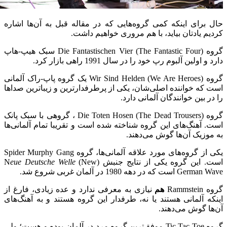
حال برای اینکه کمی گروه‌هایی که در مقاله قبل به آن‌ها اشاره
کردیم یادتان بیاید، با هم مروری خواهیم داشت.
گروه (Die Fantastischen Vier (The Fantastic Four سبک هیپ-هاپ
دارد و اولین آلبوم رپ خود را در سال 1991 راهی بازار کرد.
گروه (Wir Sind Helden (We Are Heroes یک گروه پاپ-راک آلمانی
است که خواننده اصلی‌شان، یکی از پرطرفدارترین و زیباترین صداها
را در بین خوانندگان آلمانی دارد.
گروه (Die Toten Hosen (The Dead Trousers ، گروهی با سبک پانک
است. آهنگ‌های این گروه شناخته شده است و تقریبا تمام آلمانی‌ها
به موزیک آن‌ها گوش می‌دهند.
یکی از گروه‌های مورد علاقه آلمانی‌ها، گروه Spider Murphy Gang
است. این گروه یکی از نتایج جنبش (N
(New
eue Deutsche Welle
German Wave است که در دهه 1980 در آلمان غربی شروع شد.
گروه Rammstein
هم
نیازی به معرفی ندارد و عده زیادی، فارغ از
اینکه آلمانی هستند یا نه، طرفدار این گروه هستند و به آهنگ‌های
آن‌ها گوش می‌دهند.
گروه Tic Tac Toe موفق‌ترین گروه مرد در آلمان بوده و هست؛ ولی