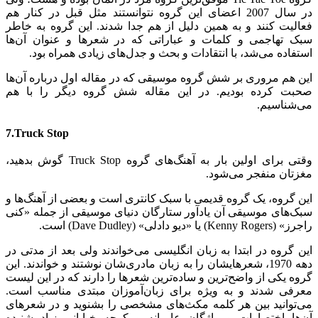
در سال 2007 اعضای این گروه نتوانستند مثل قبل در کنار هم
فعالیت کنند و به همین دلیل از هم جدا شدند. این گروه به خاطر
سبک تهاجمی و کلمات و عباراتی که در شعرها و عنوان آن‌ها
استفاده می‌شد، با انتقادات و بحث و جدل‌های زیادی همراه بود.
این هم مروری بر شش گروه موسیقی که در مقاله اول درباره آن‌ها
صحبت کرده بودیم. در این مقاله شش گروه دیگر را با هم
می‌شناسیم.
7.Truck Stop
وقتی برای اولین بار به آهنگ‌های گروه Truck Stop گوش بدهید،
مغزتان منفجر می‌شود.
این گروه، یک گروه قدیمی با سبک کانتری است و بعضی از آهنگ‌ها و
سبک‌های موسیقی آن یادآور ستارگان دنیای موسیقی از جمله «کنی
راجرز» (Kenny Rogers) یا «دیو دادلی» (Dave Dudley) است.
این گروه در ابتدا به زبان انگلیسی می‌خواندند ولی بعد از مدتی در
دهه 1970، شعرهایشان را به زبان مادری‌شان نوشتند و خواندند. این
گروه یکی از واضح‌ترین و ساده‌ترین شعرها را دارند که در این لیست
معرفی شدند و به ویژه برای زبان‌آموزان مبتدی مناسب است.
می‌توانید بین هر کلمه مکث‌های مشخصی را بشنوید و در شعرهای
آن‌ها اختصارات و واژگان عامیانه و کوچه خیابانی زیاد شنیده