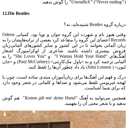
(
“Unendlich”
(“Never ending” را گوش بدهید.
12.Die Beatles
درباره گروه Beatles شنیده‌اید، نه؟
وقتی هنوز نام و شهرت این گروه جوان و نوپا بود، کمپانی Odeon
Records اعضای این گروه را متقاعد کرد بعضی از ترانه‌هایشان را به
زبان آلمانی بخوانند تا در این کشور و سایر کشورهای آلمانی‌زبان
فروش بیشتری داشته باشند. شاعری از لوکزامبورگ اشعار
آهنگ‌های “I Wanna Hold Your Hand” و “She Loves You” را به
آلمانی ترجمه کرد و به «پاول مک‌کارتنی» (Paul McCartney) و «جان
لنون» ( John Lennon) یاد داد چطور آن‌ها را تلفظ کنند.
درک و فهم این آهنگ‌ها برای زبان‌آموزان مبتدی ساده است، چون با
لهجه غیربومی تلفظ می‌شود و صداها و کلماتی در شعر وجود دارد
که برای شما آشناست.
همچنین می‌توانید به آهنگ
“Komm gib mir deine Hand”
هم گوش
بدهید و با شعر معنی آن را بفهمید.