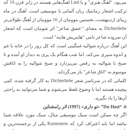
می‌بود. “آهنگ هنری” و یا
Lied
آهنگ‌هایی هستند در ژانر قرن 19 که
ترکیب اشعار رمانتیک زبان آلمانی با موسیقی است. آهنگ در ماه
زیبای اردیبهشت، نخستین موومان از 16 موومان از آهنگ طولانی‌تر
Dichterliebe
به معنای “عشق شاعر” اثر شومان است که اشعار
آن سروده شاعر نامی “هاینریش هاینه” است.
این آهنگ درباره شوالیه غمگینی است که کل روز را در خانه با غم
و اندوه سپری می‌کند، اما شب هنگام یک پری به دیدار او آمده و تا
صبح با شوالیه به رقص می‌پردازد و صبح شوالیه را به اتاقش
موسوم به “اتاق شاعر” باز می‌گرداند.
کلماتی که در سرتاسر شعر
Dichterliebe
به کار گرفته شده، کمی
پیچیده هستند اما با وضوح تلفظ می‌شوند و شما می‌توانید به راحتی
آن‌ها را یاد بگیرید.
6. “
Du Hast
” «تو داری» (1997) اثر رامشتاین
اگر چه ممکن است سبک موسیقی متال، سبک مورد علاقه شما
نباشد اما باید اعتراف کرد که
Rammstein
یکی از برجسته‌ترین و