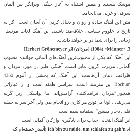
موشک هستند و همین اشتباه به آغاز جنگی ویرانگر بین آلمان
شرقی و غربی می‌انجامد.
متن این آهنگ ساده و روان و دنبال کردن آن آسان است. اگر به
تاریخ یا علووم سیاسی علاقه‌مند باشید، این آهنگ لغات مرتبط
زیبایی را برای شما در بر خواهد داشت.
3. «
Männer
» (1984) (مردان) اثر
Herbert Grönemeyer
این آهنگ که یکی از محبوب‌ترین آهنگ‌های آلمانی خواننده محبوب
آلمانی، هربرت گرون مایر است، آهنگی طنز در مورد مردان و
ظرافت دنیای آن‌هاست. این آهنگ که بخشی از آلبوم 4360
Bochum
این هنرمند است، سراسر طعنه است و از عباراتی
همچون”مردان فراهم‌کننده آرامش‌اند اما یواشکی زیر گریه
می‌زنند… اونا می‌تونن هر کاری رو انجام بدن ولی آخر سر به حمله
قلبی دچار میشن” استفاده شده است.
این آهنگ انتخابی جذاب برای یادگیری واژگان آلمانی است.
4.
Ich bin zu müde, um schlafen zu geh’n
(آنقدر خسته‌ام که