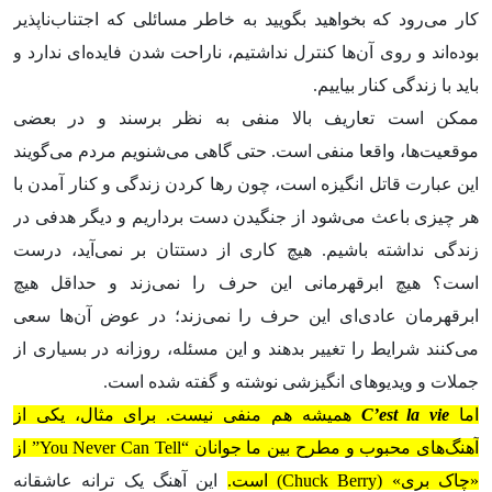
کار می‌رود که بخواهید بگویید به خاطر مسائلی که اجتناب‌ناپذیر
بوده‌اند و روی آن‌ها کنترل نداشتیم، ناراحت شدن فایده‌ای ندارد و
باید با زندگی کنار بیاییم.
ممکن است تعاریف بالا منفی به نظر برسند و در بعضی
موقعیت‌ها، واقعا منفی است. حتی گاهی می‌شنویم مردم می‌گویند
این عبارت قاتل انگیزه است، چون رها کردن زندگی و کنار آمدن با
هر چیزی باعث می‌شود از جنگیدن دست برداریم و دیگر هدفی در
زندگی نداشته باشیم. هیچ کاری از دستتان بر نمی‌آید، درست
است؟ هیچ ابرقهرمانی این حرف را نمی‌زند و حداقل هیچ
ابرقهرمان عادی‌ای این حرف را نمی‌زند؛ در عوض آن‌ها سعی
می‌کنند شرایط را تغییر بدهند و این مسئله، روزانه در بسیاری از
جملات و ویدیوهای انگیزشی نوشته و گفته شده است.
اما
C’est la vie
همیشه هم منفی نیست. برای مثال، یکی از
آهنگ‌های محبوب و مطرح بین ما جوانان “You Never Can Tell” از
«چاک بری» (Chuck Berry) است.
این آهنگ یک ترانه عاشقانه