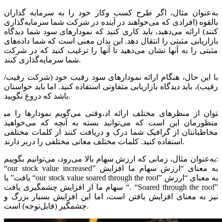
به‌عنوان مثال، اگر طرح کسب ‌وکار خود را به سرمایه ‌گذاران
بالقوه (افرادی که می‌خواهند در آینده در شرکت شما سرمایه‌گذاری
کنند) ارائه می‌دهید، باید کاری کنید که نمودارهای سود شما دیدگاه
بازاریابی مثبتی را انتقال دهد. این بدان معنی است که شما داده‌های
مثبتی را به آنها نشان می‌دهید تا آنها را ترغیب کنید که در شرکت
شما سرمایه‌گذاری کنند.
با این حال، هنگام ارائه نمودارهای سود رقیب خود (شرکت رقیب/
رقیب)، باید دیدگاه بازاریابی متفاوتی استفاده کنید. اما باید حواستان
باشد که دروغ نگویید.
وقتی می‌گویم نمودارها را می‎توان از منظرهای مختلف ارائه اد،
منظورمان این است که می‌توانید بسته به آنچه که می‌خواهید
مخاطبانتان از گرافیک شما درک و دریافت کنند از کلمات مختلفی
استفاده کنید. کلمات مختلف معانی مختلفی را دربر دارند.
به‌عنوان مثال، زمانی که ارزش سهام بالا می‌رود، می‌توانیم بگوییم:
“our stock value increased” به معنای “ارزش سهام ما افزایش
یافت” یا “our stock value soared through the roof” به معنای “ارزش
سهام ما از افزایش چشمگیری یافت “. “Soared through the roof”
نیز به معنای افزایش یافتن است، اما این افزایش بسیار بزرگ و
چشمگیر (قابل‌توجه) است.