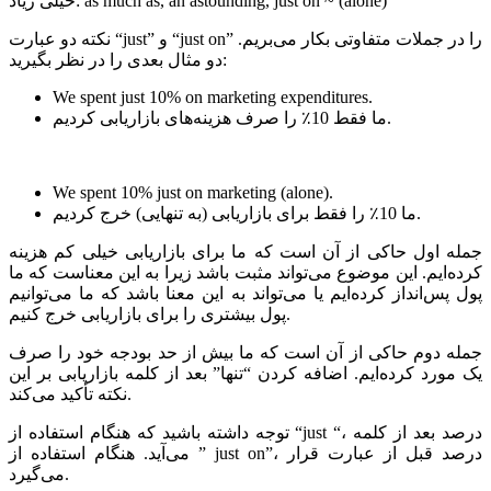
خیلی زیاد: as much as, an astounding, just on ~ (alone)
نکته دو عبارت “just” و “just on” را در جملات متفاوتی بکار می‌بریم.
دو مثال بعدی را در نظر بگیرید:
We spent just 10% on marketing expenditures.
ما فقط 10٪ را صرف هزینه‌های بازاریابی کردیم.
We spent 10% just on marketing (alone).
ما 10٪ را فقط برای بازاریابی (به تنهایی) خرج کردیم.
جمله اول حاکی از آن است که ما برای بازاریابی خیلی کم هزینه
کرده‌ایم. این موضوع می‌تواند مثبت باشد زیرا به این معناست که ما
پول پس‌انداز کرده‌ایم یا می‌تواند به این معنا باشد که ما می‌توانیم
پول بیشتری را برای بازاریابی خرج کنیم.
جمله دوم حاکی از آن است که ما بیش از حد بودجه خود را صرف
یک مورد کرده‌ایم. اضافه کردن “تنها” بعد از کلمه بازاریابی بر این
نکته تأکید می‌کند.
توجه داشته باشید که هنگام استفاده از “just “، درصد بعد از کلمه
می‌آید. هنگام استفاده از ” just on”، درصد قبل از عبارت قرار
می‌گیرد.