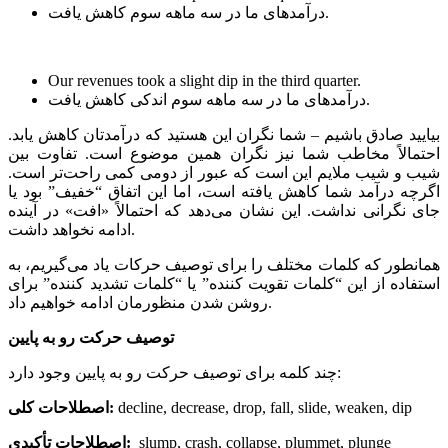
درآمدهای ما در سه ماهه سوم کاهش یافت.
Our revenues took a slight dip in the third quarter.
درآمدهای ما در سه ماهه سوم اندکی کاهش یافت.
بیایید صادق باشیم – شما نگران این هستید که درآمدتان کاهش یابد.
احتمالاً مخاطب شما نیز نگران همین موضوع است. تفاوت بین
شیب و شیب ملایم این است که عبور از دومی کمی راحت‌تر است.
اگرچه درآمد شما کاهش یافته است، اما این اتفاق “خفیف” بود یا
جای نگرانی نداشت. این نشان می‌دهد که احتمالاً «افت» در آینده
ادامه نخواهد داشت.
همانطور که کلمات مختلف را برای توصیف حرکات یاد می‌گیریم، به
استفاده از این “کلمات تقویت کننده” یا “کلمات تشدید کننده” برای
روشن شدن منظورمان ادامه خواهیم داد.
توصیف حرکت رو به پایین
چند کلمه برای توصیف حرکت رو به پایین وجود دارد:
decline, decrease, drop, fall, slide, weaken, dip
اصطلاحات کلی:
slump, crash, collapse, plummet, plunge
اصطلاحات تأکیدی: