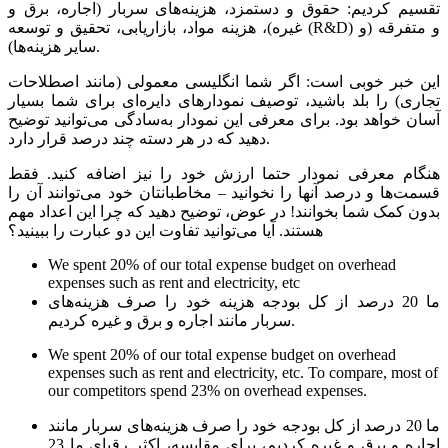
تقسیم کردیم: حقوق و دستمزد، هزینه‌های سربار (اجاره، برق و
غیره)، هزینه مواد، بازاریابی، تحقیق و توسعه (R&D) و متفرقه (و
سایر هزینه‌ها).
این خبر خوبی است: اگر شما انگلیسی معمولی (مانند اصطلاحات
تجاری) را بلد باشید، توصیف نمودارهای دایره‌ای برای شما بسیار
آسان خواهد بود. برای معرفی این نمودار به‌سادگی می‌توانید توضیح
دهید که در هر دسته چند درصد قرار دارد.
هنگام معرفی نمودار حتما ارزش خود را نیز اضافه کنید. فقط
قسمت‌ها و درصد آنها را نخوانید – مخاطبانتان خود می‌توانند آن را
بدون کمک شما بخوانند! در عوض، توضیح دهید که چرا این اعداد مهم
هستند. آیا می‌توانید تفاوت این دو عبارت را ببینید؟
We spent 20% of our total expense budget on overhead
expenses such as rent and electricity, etc
ما 20 درصد از کل بودجه هزینه خود را صرف هزینه‌های
سربار مانند اجاره و برق و غیره کردیم.
We spent 20% of our total expense budget on overhead
expenses such as rent and electricity, etc. To compare, most of
our competitors spend 23% on overhead expenses.
ما 20 درصد از کل بودجه خود را صرف هزینه‌های سربار مانند
اجاره و برق و غیره کردیم، برای مقایسه، اکثر رقبای ما 23