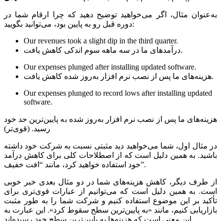
به‌عنوان مثال، اگر می‌خواهید توضیح دهید که چرا ارقام شما در
دوره قبل رو به پایین بود، می‌‌توانید بگویید:
Our revenues took a slight dip in the third quarter.
درآمدهای ما در سه ماهه سوم اندکی کاهش یافت.
Our expenses plunged after installing updated software.
هزینه‌های ما پس از نصب نرم افزار به‌روز شده کاهش یافت.
Our expenses plunged to record lows after installing updated
software.
هزینه‌های ما پس از نصب نرم افزار به‌روز شده به پایین‌ترین حد خود
رسید. (قوی‌تر)
در مثال اول، شما می‌خواهید دید مثبتی نسبت به شرکت خود داشته
باشید. به همین دلیل است که از اصطلاحات کلی برای کاهش درآمد
خود استفاده خواهید کرد، مانند “افت خفیف”.
از طرف دیگر، کاهش هزینه‌های شما در دو مثال بعدی خبر خوبی
است. به همین دلیل است که می‌توانیم از عبارات قوی‌تری برای
تأکید بر این موضوع استفاده کنیم و شرکت شما را به طور مثبت
بازاریابی کنیم، مانند «به پایین‌ترین سطح سقوط کرد». این عبارت به
این معنی است که هزینه‌ها به پایین‌ترین سطح خود رسیده‌اند.