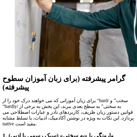
گرامر پیشرفته (برای زبان آموزان سطوح
پیشرفته)
برای زبان آموزانی که می خواهند درک خود را از “hard/ سخت” و
“hardly/ به سختی” به سطح بعدی ببرند، این بخش به برخی از
قوانین دستور زبان ظریف، کاربردهای نادر و عبارات اصطلاحی می
پردازد. این نکات به ویژه در نوشتن آکادمیک، ادبیات، یا تسلط مشابه
native مفید است.
1. وارونگی با «به سختی» (سبک رسمی یا ادبی)