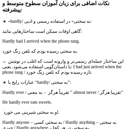
نکات اضافی برای زبان آموزان سطوح متوسط ​​و
پیشرفته:
🔸 «hardly/ به سختی» در استفاده رسمی و ادبی:
گاهی اوقات ممکن است ساختارهایی مانند:
Hardly had I arrived when the phone rang.
به سختی رسیده بودم که تلفن زنگ خورد.
← این ساختار جمله‌ای رسمی‌تر و وارونه است که اغلب در نوشتن
یا داستان‌گویی استفاده می‌شود. یعنی: I had just arrived when the
phone rang / تازه رسیده بودم که تلفن زنگ خورد.
🔸 عبارات رایج با “hardly/ به سختی”:
Hardly ever / تقریباً هرگز – به معنی ” almost never / تقریبا هرگز”
He hardly ever eats sweets.
او به سختی شیرینی می خورد.
Hardly anyone – به سختی کسی / Hardly anything – به سختی
چیزی / Hardly anywhere – به سختی در هر کجا.