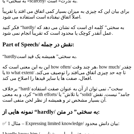
به سختی» یا «scarcely/ به ندرت» است.
برای بیان این که چیزی به میزان بسیار کمی اتفاق می افتد یا تقریباً
اصلاً اتفاق نیفتاده است استفاده می شود.
فکر کنید “hardly/ به سختی” کلمه ای است که نشان می دهد که
عمل آنقدر کوچک یا محدود است که تقریباً انجام نمی شود.
Part of Speech/ نقش در جمله:
“hardlyبه سختی” همیشه یک قید است.
این به این معنی است که how often/ هر چند وقت، how much/ چقدر
یا to what extent/ تا چه حد چیزی اتفاق می‌افتد را توصیف می‌کند.
افعال، صفت ها یا سایر قیدها را اصلاح می کند.
برخلاف “hard/ سخت”، نمی توان از آن به عنوان صفت استفاده
کرد، و به معنی “with efforts/ با تلاش” یا “solid/ جامد” نیست. نقش
آن بسیار مشخص تر و همیشه از نظر لحن منفی است.
نمونه هایی از “hardly/ به سختی” در متن:
✅ مثال 1 – Expressing limited knowledge/ بیان دانش محدود:
I hardly know him / من به سختی او را می شناسم.