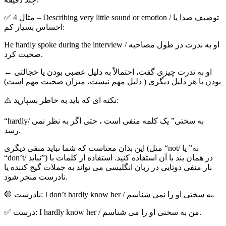
✅ مثال 4 – Describing very little sound or emotion / توصیف صدا یا
احساس بسیار کم:
He hardly spoke during the interview / او به ندرت در طول مصاحبه
صحبت کرد.
← او به ندرت چیزی گفت، احتمالاً به دلیل عصبی بودن یا خجالتی
بودن یا هر دلیل دیگری ( دلیل مهم نیست، میزان صحبت مهم است)
⚠️ نکته ای که باید به خاطر بسپارید:
“hardly/ به سختی” یک کلمه منفی است ، حتی اگر به نظر نمی
رسد.
این بدان معناست که شما نباید منفی دیگری (مثل “not/ نه” یا
“don’t/ نباید”) در همان بند با آن استفاده کنید. استفاده از کلمات با
بار منفی دوتایی در زبان انگلیسی می تواند به جملات گیج کننده یا
نادرست منجر شود.
🛑 نادرست: I don’t hardly know her / به سختی او را نمی شناسم.
✅ درست: I hardly know her / من به سختی او را می شناسم.