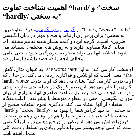
اهمیت شناخت تفاوت “hard/ سخت” و
“hardly/ به سختی”
در
گرامر زبان انگلیسی
، درک تفاوت بین “hard/ سخت” و “hardly/
به سختی” برای برقراری ارتباط واضح و موثر در زبان انگلیسی
ضروری است. اگرچه این دو کلمه بسیار شبیه به هم هستند، اما
معانی کاملاً متفاوتی دارند و به روش های مختلفی استفاده می
شوند. اختلاط آنها می تواند منجر به سردرگمی شود یا حتی پیامی
مخالف آنچه را که قصد داشتید ارسال کند.
به عنوان مثال، گفتن “she works hard/ او سخت کار می کند” به این
معنی است که او تلاش و فداکاری زیادی می کند، در حالی که “she
hardly works/ او به ندرت کار می کند” نشان می دهد که او به ندرت
کاری را انجام می دهد. این تغییر کوچک در جمله بندی تفاوت زیادی
در معنا ایجاد می کند. به دلیل شباهت ظاهری آنها، بسیاری از زبان
آموزان انگلیسی – حتی در سطوح متوسط ​​یا پیشرفته – اغلب هنگام
استفاده از آنها اشتباه می کنند. یادگیری نحوه استفاده صحیح از
“hard/ سخت” و “hardly/ به سختی” نه تنها گرامر شما را بهبود می
بخشد، بلکه اعتماد به نفس شما را هم در نوشتن و هم در صحبت
کردن افزایش می دهد. این یکی از آن حوزه‌هایی در زبان انگلیسی
است که کمی توجه بیشتر می‌تواند تأثیر زیادی بر تسلط و دقت کلی
شما داشته باشد.