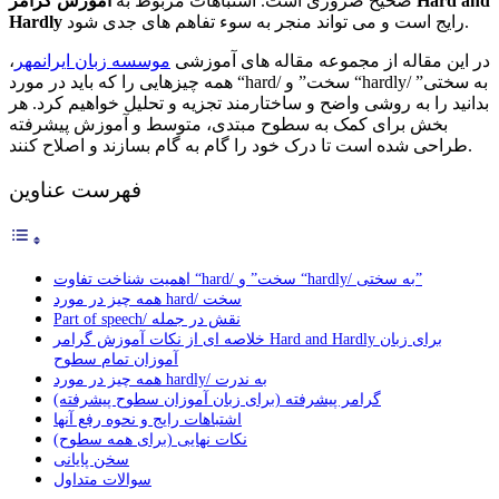
صحیح ضروری است. اشتباهات مربوط به
آموزش گرامر Hard and
رایج است و می تواند منجر به سوء تفاهم های جدی شود.
Hardly
در این مقاله از مجموعه مقاله های آموزشی
موسسه زبان ایرانمهر
،
همه چیزهایی را که باید در مورد “hard/ سخت” و “hardly/ به سختی”
بدانید را به روشی واضح و ساختارمند تجزیه و تحلیل خواهیم کرد. هر
بخش برای کمک به سطوح مبتدی، متوسط و آموزش پیشرفته
طراحی شده است تا درک خود را گام به گام بسازند و اصلاح کنند.
فهرست عناوین
اهمیت شناخت تفاوت “hard/ سخت” و “hardly/ به سختی”
همه چیز در مورد hard/ سخت
Part of speech/ نقش در جمله
خلاصه ای از نکات آموزش گرامر Hard and Hardly برای زبان
آموزان تمام سطوح
همه چیز در مورد hardly/ به ندرت
گرامر پیشرفته (برای زبان آموزان سطوح پیشرفته)
اشتباهات رایج و نحوه رفع آنها
نکات نهایی (برای همه سطوح)
سخن پایانی
سوالات متداول