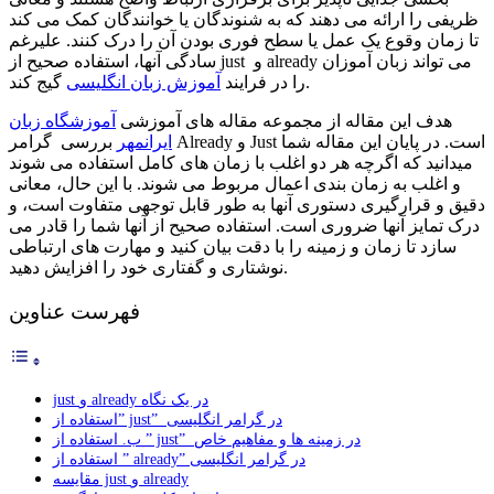
ظریفی را ارائه می دهند که به شنوندگان یا خوانندگان کمک می کند
تا زمان وقوع یک عمل یا سطح فوری بودن آن را درک کنند. علیرغم
سادگی آنها، استفاده صحیح از just و already می تواند زبان آموزان
گیج کند.
را در فرایند
آموزش زبان انگلیسی
هدف این مقاله از مجموعه مقاله های آموزشی
آموزشگاه زبان
ایرانمهر
بررسی گرامر Already و Just است. در پایان این مقاله شما
میدانید که اگرچه هر دو اغلب با زمان های کامل استفاده می شوند
و اغلب به زمان بندی اعمال مربوط می شوند. با این حال، معانی
دقیق و قرارگیری دستوری آنها به طور قابل توجهی متفاوت است، و
درک تمایز آنها ضروری است. استفاده صحیح از آنها شما را قادر می
سازد تا زمان و زمینه را با دقت بیان کنید و مهارت های ارتباطی
نوشتاری و گفتاری خود را افزایش دهید.
فهرست عناوین
just و already در یک نگاه
استفاده از” just” در گرامر انگلیسی
ب. استفاده از ” just” در زمینه ها و مفاهیم خاص
استفاده از ” already” در گرامر انگلیسی
مقایسه just و already