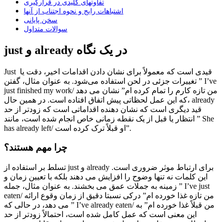
تفاوتهای کلیدی در قرارگیری
اشتباهات رایج و نحوه اجتناب از آنها
سخن پایانی
سوالات متداول
just و already در یک نگاه
Just قیدی است که معمولاً برای نشان دادن اقدامات اخیر، دقت یا
تغییرات جزئی در لحن استفاده می‌شود. به عنوان مثال، گفتن ” I’ve
just finished my work/ من تازه کارم را تمام کرده ام” نشان می دهد
که این عمل لحظاتی پیش اتفاق افتاده است. در همین حال، already
قید دیگری است که نشان دهنده اقداماتی است که زودتر از حد
انتظار یا قبل از یک نقطه زمانی خاص انجام شده است، مانند ” She
has already left/ او قبلاً ترک کرده است”.
چرا مهم هستند؟
تسلط بر استفاده از just و already برای ارتباط موثر ضروری است.
این کلمات نه تنها وضوح را افزایش می دهند بلکه با تعیین زمان و
زمینه به جملات عمق می بخشند. به عنوان مثال، جمله ” I’ve just
eaten/ من تازه غذا خورده ام” درکی نسبتا دقیق از زمان وقوع ارائه
می دهد، در حالی که ” I’ve already eaten/ من قبلاً غذا خورده ام” به
این معنی است که عمل کامل شده است، احتمالاً زودتر از حد