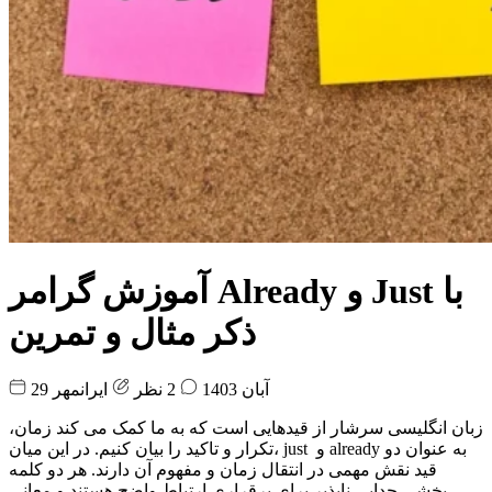
آموزش گرامر Already و Just با
ذکر مثال و تمرین
29 آبان 1403
2 نظر
ایرانمهر
زبان انگلیسی سرشار از قیدهایی است که به ما کمک می کند زمان،
تکرار و تاکید را بیان کنیم. در این میان، just و already به عنوان دو
قید نقش مهمی در انتقال زمان و مفهوم آن دارند. هر دو کلمه
بخشی جدایی ناپذیر برای برقراری ارتباط واضح هستند و معانی