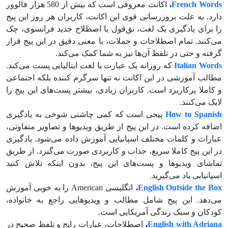
French Words
،
اکانت معروفی است که بیش از 580 هزار فالوور
دارد. به علت بروزرسانی قوی این اکانت، کاربران هر روز این پیج
را برای یادگیری یک لغت، نق‌قول یا اصطلاح جدید فرانسوی، چک
می‌کنند. تمام اصطلاحات و جملات، با معنی دقیق در این پیج قرار
گرفته و حتی در تلفظ آن‌ها نیز به شما کمک می‌کند.
Italian Words
که روزانه یک عبارت یا لغت ایتالیایی پست می‌کند.
مطالب آموزشی در این اکانت نه تنها سرگرم کننده بلکه اجتماعی
و کاملا پرکاربرد است. کاربران زیادی، بیشتر پست‌های این پیج را
لایک می‌کنند.
How to Spanish
پیجی است که کمی چاشنی شوخی به یادگیری
اضافه کرده است. در این پیج از طریق ویدیوها و تصاویر متفاوتی،
عبارات و کلمات مختلف اسپانیایی آموزش داده می‌شود. یادگیری
در این پیج کاملا سریع، جذاب و کاربردی صورت می‌گیرد. از طریق
تماشای ویدیوها و پست‌های این پیج، بدون اینکه تلاش کنید
اسپانیایی یاد می‌گیرید.
English Outside the Box
،
انگلیسی American را به خوبی آموزش
می‌دهد. این پیج شامل مطالب و ویدیوهایی راجع به خانواده،
کودکان و سبک زندگی آمریکایی است.
English with Adriana
،
اصطلاحات، عبارات رایج و تلفظ صحیح در