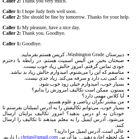
Caller 2:
Thank you very much.
Caller 1:
I hope Judy feels well soon.
Caller 2:
She should be fine by tomorrow. Thanks for your help.
Caller 1:
My pleasure, have a nice day.
Caller 2:
Thank you. Goodbye.
Caller 1:
Goodbye.
دبیرستان Washington Grade، کریس هستم بفرمایید.
صبحتان بخیر. من آلیس اسمیث هستم. در رابطه با دخترم
جودی تماس گرفتم. امروز حالش زیاد خوب نیست.
متاسفم که این را می‌شنوم. امیدوارم حالش زیاد بد نباشد.
نه، کمی تب دارد و سرفه می‌کند. زیاد جدی نیست.
بسیار خوب، امیدوارم خیلی زود خوب شود.
ممنون. ممکن است تکالیف امروزش را بدانم؟
آیا کلاس مهمی دارد؟
من بیشتر نگران ریاضی و علوم هستم.
بسیار خوب، می‌توانم تکالیفش را به آدرس ایمیلتان بفرستم تا
خودتان به او درس بدهید؟ امروز تکالیف برایتان ارسال
می‌شود. آدرس ایمیل را به معلم میدهند تا تکالیف را ارسال
کنند.
عالی است. آدرس ایمیل مرا دارید؟
یک لحظه اجازه دهید… ما آدرس
chrisp@gmail.com
را داریم.