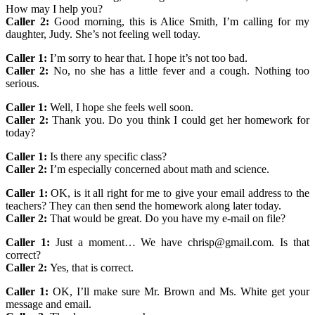
How may I help you?
Caller 2:
Good morning, this is Alice Smith, I’m calling for my
daughter, Judy. She’s not feeling well today.
Caller 1:
I’m sorry to hear that. I hope it’s not too bad.
Caller 2:
No, no she has a little fever and a cough. Nothing too
serious.
Caller 1:
Well, I hope she feels well soon.
Caller 2:
Thank you. Do you think I could get her homework for
today?
Caller 1:
Is there any specific class?
Caller 2:
I’m especially concerned about math and science.
Caller 1:
OK, is it all right for me to give your email address to the
teachers? They can then send the homework along later today.
Caller 2:
That would be great. Do you have my e-mail on file?
Caller 1:
Just a moment… We have chrisp@gmail.com. Is that
correct?
Caller 2:
Yes, that is correct.
Caller 1:
OK, I’ll make sure Mr. Brown and Ms. White get your
message and email.