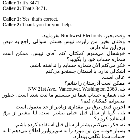
Caller 1:
It’s 3471.
Caller 2:
That’s 3471.
Caller 1:
Yes, that’s correct.
Caller 2:
Thank you for your help.
وقت بخیر. Northwest Electricity بفرمایید.
وقتتان بخیر. من رابرت تیپس هستم. سوالی راجع به قبض
برق این ماه دارم.
خوشحال می‌شوم کمکتان کنم آقای تیپس. ممکن است
شماره حساب خود را بگویید؟
فکر می‌کنم الان شماره حسابم را نداشته باشم.
اشکالی ندارد. با اسمتان جستجو می‌کنم.
عالی است.
ممکن است آدرستان را بدانم؟
بله. 2368 NW 21st Ave., Vancouver, Washington
بله، شماره حساب شما در سیستم ما ثبت شده است. چطور
می‌توانم کمکتان کنم؟
آخرین قبض برق من مقداری زیادتر از حد معمول است.
بله، گویا از سال قبل خیلی بیشتر است. آیا بیشتر از برق
استفاده کردید؟
نه، فکر نمی‌کنم بیشتر از سال قبل استفاده کرده باشم.
بسیار خوب. من این مورد را به سوپروایزر اطلاع می‌دهم تا به
حساب شما نگاهی بیندازد.