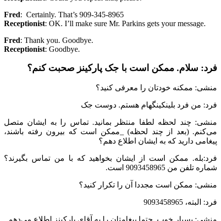
Fred
: Certainly. That’s 909-345-8965
Receptionist
: OK. I’ll make sure Mr. Parkins gets your message.
Fred
: Thank you. Goodbye.
Receptionist
: Goodbye.
فرد: سلام. ممکن است با جک پارکینز صحبت کنم؟
منشی: ممکنه خودتان را معرفی کنید؟‌
فرد: من فرد بلینکینگهام هستم. دوست جک
منشی: چند لحظه لطفا منتظر بمانید. تماس را به ایشان متصل
می‌کنم. (بعد از چند لحظه) _ممکن است که بیرون رفته باشند،
پیغامی دارید که به ایشان اطلاع دهم؟
فرد:‌بله. ممکن است از ایشان بخواهید که با من تماس بگیرند؟
شماره تلفن من 9093458965 است.
منشی: ممکن است مجددا آن را تکرار کنید؟
فرد: البته، 9093458965
منشی: بسیار خوب. حتما پیغامتان را به آقای پارکینز اطلاع می‌دهم.