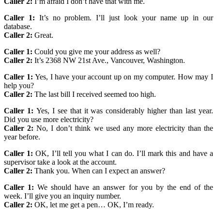
Caller 2:
I’m afraid I don’t have that with me.
Caller 1:
It’s no problem. I’ll just look your name up in our
database.
Caller 2:
Great.
Caller 1:
Could you give me your address as well?
Caller 2:
It’s 2368 NW 21st Ave., Vancouver, Washington.
Caller 1:
Yes, I have your account up on my computer. How may I
help you?
Caller 2:
The last bill I received seemed too high.
Caller 1:
Yes, I see that it was considerably higher than last year.
Did you use more electricity?
Caller 2:
No, I don’t think we used any more electricity than the
year before.
Caller 1:
OK, I’ll tell you what I can do. I’ll mark this and have a
supervisor take a look at the account.
Caller 2:
Thank you. When can I expect an answer?
Caller 1:
We should have an answer for you by the end of the
week. I’ll give you an inquiry number.
Caller 2:
OK, let me get a pen… OK, I’m ready.