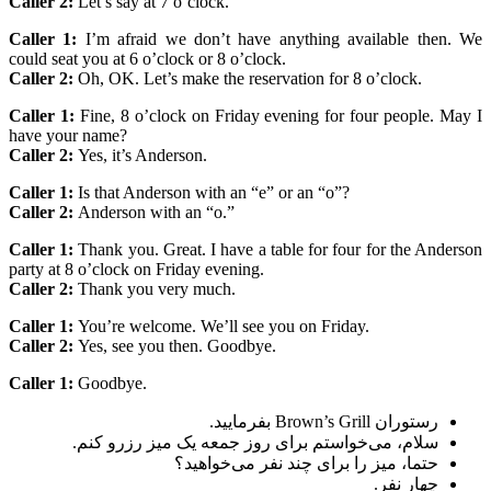
Caller 2:
Let’s say at 7 o’clock.
Caller 1:
I’m afraid we don’t have anything available then. We
could seat you at 6 o’clock or 8 o’clock.
Caller 2:
Oh, OK. Let’s make the reservation for 8 o’clock.
Caller 1:
Fine, 8 o’clock on Friday evening for four people. May I
have your name?
Caller 2:
Yes, it’s Anderson.
Caller 1:
Is that Anderson with an “e” or an “o”?
Caller 2:
Anderson with an “o.”
Caller 1:
Thank you. Great. I have a table for four for the Anderson
party at 8 o’clock on Friday evening.
Caller 2:
Thank you very much.
Caller 1:
You’re welcome. We’ll see you on Friday.
Caller 2:
Yes, see you then. Goodbye.
Caller 1:
Goodbye.
رستوران Brown’s Grill بفرمایید.
سلام، می‌خواستم برای روز جمعه یک میز رزرو کنم.
حتما، میز را برای چند نفر می‌خواهید؟
چهار نفر.