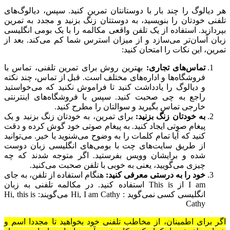
هر دیالوگ را چند بار با دوستانتان تمرین کنید. سپس، دیالوگ‌های
تلفنی خودتان را بنویسید، به دوستتان زنگ بزنید و مجدد به تمرین
بپردازید. استفاده از یک تلفن واقعی مکالمه را با یک بومی انگلیسی
زبان آسان‌تر می‌سازد و از میزان استرس شما کم می‌کند. بعد از
تمرین، این نکات را امتحان کنید:
تماس‌های تجاری:
بهترین روش برای تمرین تلفنی، تماس با
فروشگاه‌ها و اداره‌های مختلف است. قبل از تماس، چند نکته
و دیالوگ را یادداشت کنید تا فراموش نکنید که می‌خواستید
راجع به چی صحبت کنید. سپس با فروشگاه‌های اینترنتی
خارجی تماس بگیرید و سوالتان را مطرح کنید.
به خودتان زنگ بزنید:
برای تمرین، به خودتان زنگ بزنید و یک
پیغام صوتی ایجاد کنید. به پیغام صوتی خود گوش کرده و دقت
کنید که آیا تمام کلمات را به وضوح می‌شنوید یا خیر. می‌توانید
از طریق سایت‌های چت با بومی‌های انگلیسی زبان دوست
شده و برایشان وویس بفرستید. اگر متوجه شدند که چه
چیزی می‌گویید، یعنی به خوبی با تلفن صحبت می‌کنید.
خود را به درستی معرفی کنید:
هنگام استفاده از تلفن، به جای
I am از This is استفاده کنید. در مکالمه تلفنی به زبان
انگلیسی کسی نمی‌گوید : Hi, I am Cathy می‌گویند: Hi, this is
Cathy
اگر برای اطمینان، از مخاطب تلفنی خود بخواهید تا مجددا اسم و