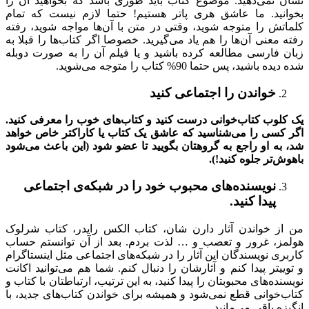
نشان نمی‌دهید. موضوع کتاب باید طوری باشد که بخواهید آن را
بخوانید. ما عاشق هری پاتر هستیم! حتما لازم نیست که تمام
کلماتش را متوجه شوید، وقتی در متن با آن‌ها مواجه شوید، رفته
رفته معنی آن‌ها را هم یاد می‌گیرید. خصوصا اگر کتاب‌ها را قبلا به
زبان فارسی مطالعه کرده باشید و یا فیلم آن را به صورت دوبله
شده دیده باشید، پس حتما 90% کتاب را متوجه می‌شوید.
خواندن را اجتماعی کنید
یک کلوب کتاب‌خوانی درست کنید و کتاب‌های خوب را معرفی کنید.
اگر کسی را می‌شناسید که عاشق یک کتاب یا کاراکتر خاص خواهد
شد، به او راجع به گروهتان بگویید تا عضو شود (این باعث‌ می‌شود
باهوش‌تر جلوه کنید!).
نویسنده‌های محبوب خود را در شبکه‌ی اجتماعی
پیدا کنید.
من از خواندن آثار دارن شان، کتاب الکس رایدر، کتاب شرلوک
هولمز، غرور و تعصب و … لذت بردم. بعد از آن توانستم حساب
کاربری نویسندگان‌ این آثار را در شبکه‌های اجتماعی مثل اینستاگرام
و توییتر پیدا کنم و آثارشان را دنبال کنم. شما هم می‌توانید اکانت
نویسنده‌های محبوبتان را پیدا کنید، به این ترتیب، ارتباطتان با کتاب و
کتاب‌خوانی قطع نمی‌شود و همیشه برای خواندن کتاب‌های جدید، با
انگیزه باقی می‌مانید.