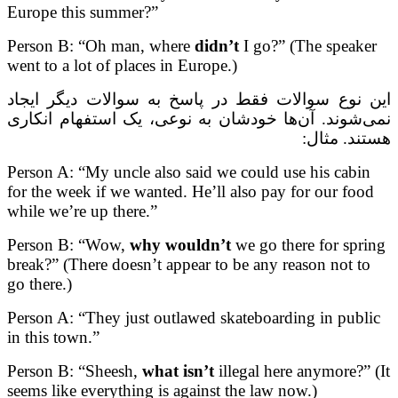
Europe this summer?”
Person B: “Oh man, where
didn’t
I go?” (The speaker
went to a lot of places in Europe.)
این نوع سوالات فقط در پاسخ به سوالات دیگر ایجاد
نمی‌شوند. آن‌ها خودشان به نوعی، یک استفهام انکاری
هستند. مثال:
Person A: “My uncle also said we could use his cabin
for the week if we wanted. He’ll also pay for our food
while we’re up there.”
Person B: “Wow,
why wouldn’t
we go there for spring
break?” (There doesn’t appear to be any reason not to
go there.)
Person A: “They just outlawed skateboarding in public
in this town.”
Person B: “Sheesh,
what isn’t
illegal here anymore?” (It
seems like everything is against the law now.)