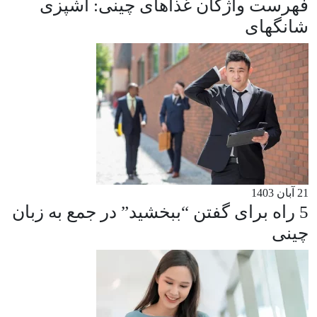
فهرست واژگان غذاهای چینی: آشپزی
شانگهای
21 آبان 1403
5 راه برای گفتن “ببخشید” در جمع به زبان
چینی