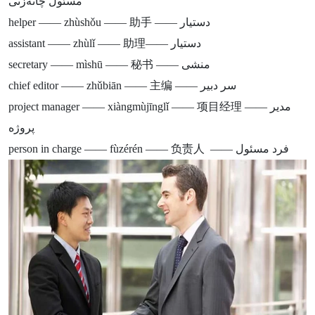
مسئول چانه‌زنی
helper —— zhùshǒu —— 助手 —— دستیار
assistant —— zhùlǐ —— 助理—— دستیار
secretary —— mìshū —— 秘书 —— منشی
chief editor —— zhǔbiān —— 主编 —— سر دبیر
project manager —— xiàngmùjīnglǐ —— 项目经理 —— مدیر
پروژه
person in charge —— fùzérén —— 负责人 —— فرد مسئول