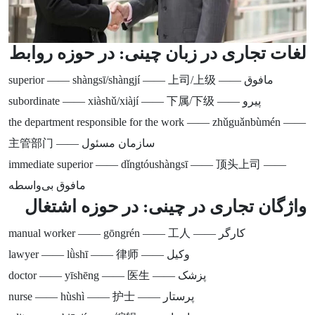
لغات تجاری در زبان چینی: در حوزه روابط
superior —— shàngsī/shàngjí —— 上司/上级 —— مافوق
subordinate —— xiàshǔ/xiàjí —— 下属/下级 —— پیرو
the department responsible for the work —— zhǔguǎnbùmén ——
主管部门 —— سازمان مسئول
immediate superior —— dǐngtóushàngsī —— 顶头上司 ——
مافوق بی‌واسطه
واژگان تجاری در چینی: در حوزه اشتغال
manual worker —— gōngrén —— 工人 —— کارگر
lawyer —— lǜshī —— 律师 —— وکیل
doctor —— yīshēng —— 医生 —— پزشک
nurse —— hùshì —— 护士 —— پرستار