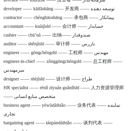
developer —— kāifāshāng —— 开发商 —— توسعه دهنده
contractor —— chéngbāoshāng —— 承包商 —— پیمانکار
accountant —— kuàijìshī —— 会计师 —— حسابدار
cashier —— chū’nà —— 出纳—— صندوقدار
auditor —— shěnjìshī —— 审计师 —— بازرس
engineer —— gōngchéngshī —— 工程师 —— مهندس
engineer-in-chief —— zǒnggōngchéngshī —— 总工程师 ——
سرمهندس
designer —— shèjìshī —— 设计师 —— طراح
HR specialist —— rénlì zīyuán guǎnlǐshī —— 人力资源管理师
—— متخصص منابع انسانی
business agent —— yèwùdàibiǎo —— 业务代表 —— نماینده
تجاری
bargaining agent —— tánpàndàibiǎo —— 谈判代表 ——