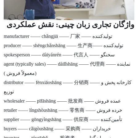
واژگان تجاری زبان چینی: نقش عملکردی
manufacturer —— chǎngjiā —— 厂家 —— تولیدکننده
producer —— shēngchǎnshāng —— 生产商—— تولیدکننده
spokesperson —— dàiyánrén —— 代言人 —— سخنگو
agent (typically sales) —— dàilǐshāng —— 代理商 —— نماینده
(معمولاً فروش )
distributor —— fēnxiāoshāng —— 分销商 —— کارخانه پخش و
توزیع
wholesaler —— pīfāshāng —— 批发商 —— عمده فروش
retailer —— língshòushāng —— 零售商 —— خرده فروش
supplier —— gōngyìngshāng —— 供应商 —— تأمین‌کننده
buyers —— cǎigòushāng —— 采购商 —— خریداران
investor —— tóuzīzhě —— 投资者 —— سرمایه‌گذار