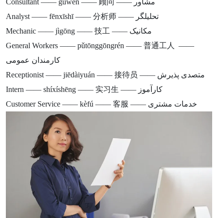
Consultant —— gùwèn —— 顾问 —— مشاور
Analyst —— fēnxīshī —— 分析师 —— تحلیلگر
Mechanic —— jìgōng —— 技工 —— مکانیک
General Workers —— pǔtōnggōngrén —— 普通工人 ——
کارمندان عمومی
Receptionist —— jiēdàiyuán —— 接待员 —— متصدی پذیرش
Intern —— shíxíshēng —— 实习生 —— کارآموز
Customer Service —— kèfú —— 客服 —— خدمات مشتری