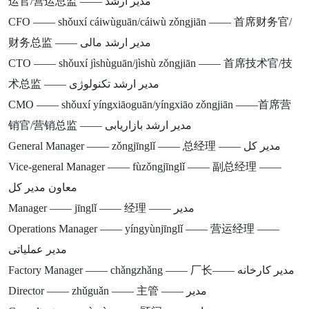
运官/营运总监 —— مدیر ارشد
CFO —— shǒuxí cáiwùguān/cáiwù zǒngjiān —— 首席财务官/
财务总监 —— مدیر ارشد مالی
CTO —— shǒuxí jìshùguān/jìshù zǒngjiān —— 首席技术官/技
术总监 —— مدیر ارشد تکنولوژی
CMO —— shǒuxí yíngxiāoguān/yíngxiāo zǒngjiān ——首席营
销官/营销总监 —— مدیر ارشد بازاریابی
General Manager —— zǒngjīnglǐ —— 总经理 —— مدیر کل
Vice-general Manager —— fùzǒngjīnglǐ —— 副总经理 ——
معاون مدیر کل
Manager —— jīnglǐ —— 经理 —— مدیر
Operations Manager —— yíngyùnjīnglǐ —— 营运经理 ——
مدیر عملیاتی
Factory Manager —— chǎngzhǎng —— 厂长—— مدیر کارخانه
Director —— zhǔguǎn —— 主管 —— مدیر