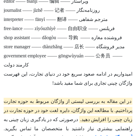
editor —— biānjí —— 编辑 —— ویراستار
journalist —— jìzhě —— 记者 —— روزنامه‌نگار
interpreter —— fānyì —— 翻译 —— مترجم شفاهی
free-lance —— zìyóuzhíyè —— 自由职业 —— فریلنس
shop assistant —— dǎogòu —— 导购 —— فروشنده مغازه
store manager —— diànzhǎng —— 店长 —— مدیر فروشگاه
government employee —— gōngwùyuán —— 公务员 ——
کارمند دولت
امیدواریم در ادامه صعود سریع خود در دنیای تجارت، این فهرست
واژگان چینی تجاری برای شما مفید باشد!
در این مقاله به بررسی لیستی از واژگان مربوط به حوزه تجارت
پرداختیم. با مطالعه این واژگان، دایره لغت خود در حوزه تجارت در
زبان چینی را افزایش دهید.
درصورتی که در یادگیری زبان چینی به
راهنمایی بیشتری نیاز داشتید با متخصصان ما تماس بگیرید.