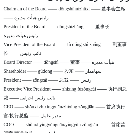
Chairman of the Board —— dǒngshìhuìzhǔxí —— 董事会主席
—— رئیس هیأت مدیره
President of the Board —— dǒngshìzhǎng —— 董事长 ——
رئیس هیأت مدیره
Vice President of the Board —— fù dǒng shì zhǎng —— 副董事
长 —— نائب رئیس
Board Director —— dǒngshì —— 董事 —— هیأت مدیره
Shareholder —— gǔdōng —— 股东 —— سهامدار
President —— zǒngcái —— 总裁 —— رئیس
Executive Vice President —— zhíxíng fùzǒngcái —— 执行副总
裁 —— نائب رئیس اجرایی
CEO —— shǒuxí zhíxíngguān/zhíxíng zǒngjiān —— 首席执行
官/执行总监 —— مدیر عامل
COO —— shǒuxí yíngyùnguān/yíngyùn zǒngjiān —— 首席营