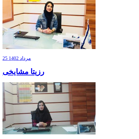
25 مرداد 1402
رزیتا مشایخی