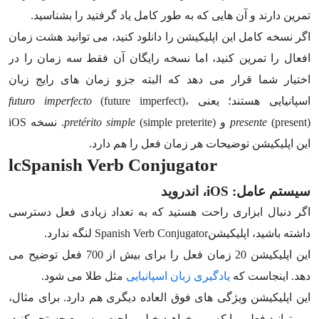
تمرین دارند و آن هایی که به طور کامل یاد گرفتید را بشناسید.
اگر نسخه کامل این اپلیکیشن را دانلود کنید، می توانید هشت زمان
افعال را تمرین کنید، اما نسخه رایگان آن فقط سه زمان را در
اختیار شما قرار می دهد که البته جزو زمان های رایج زبان
اسپانیایی هستند؛ یعنی
(future imperfect)،
futuro imperfecto
(present) و
presente
pretérito simple
(simple preterite). نسخه iOS
این اپلیکیشن توضیحات هر زمان فعل را هم دارد.
lcSpanish Verb Conjugator
سیستم عامل: iOS، اندروید
اگر دنبال ابزاری راحت هستید که به تعداد زیادی فعل دسترسی
داشته باشید، اپلیکیشنSpanish Verb Conjugator لنگه ندارد.
این اپلیکیشن 20 زمان فعل را برای بیش از 700 فعل توضیح می
دهد. اینجاست که
یادگیری زبان اسپانیایی
مثل طلا می شود.
این اپلیکیشن ویژگی های فوق العاده دیگری هم دارد. برای مثال،
می توانید فعلی را که می خواهید خیلی راحت و سریع جستجو کنید.