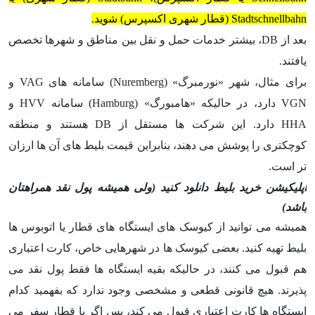
Stadtschnellbahn (قطار شهری اکسپرس) شوید.
بعد از DB، بیشتر خدمات حمل و نقل بین مناطق و شهرها تخصص
یافتند.
برای مثال، شهر «نورمبرگ» (Nuremberg) سامانه های VAG و
VGN دارد، در حالیکه «هامبورگ» (Hamburg) سامانه HVV و
HHA دارد. این شرکت ها مستقل از DB هستند و منطقه
کوچکتری را پوشش می دهند، بنابراین قیمت بلیط های آن ها ارزان
تر است.
اپلیکیشن خرید بلیط دانلود کنید (ولی همیشه پول نقد همراهتان
باشد)
همیشه می توانید از کیوسک های ایستگاه های قطار یا اتوبوس ها
بلیط تهیه کنید. بعضی کیوسک ها در شهرهایی خاص، کارت اعتباری
هم قبول می کنند، در حالیکه بقیه ایستگاه ها فقط پول نقد می
پذیرند. هیچ قانونی قطعی و مشخصی وجود ندارد که بفهمید کدام
ایستگاه ها کارت اعتباری قبول می کند، پس اگر با قطار سفر می