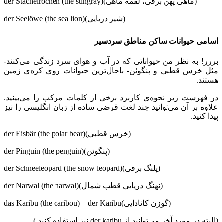
der Stachelrochen (the stingray)(ماهی پهن برقی، لقمه ماهی)
der Seelöwe (the sea lion)(شیر دریایی)
اسامی حیوانات ساکن مناطق سردسیر
بررر! به نظر من حیواناتی که در آب و هوای سرد زندگی می‌کنند-
مثل خرس قطبی و پنگوئن- باحال‌ترین حیوانات روی کره‌ی زمین
هستند.
در فهرست زیر نحوه‌ی کاربرد برخی از کلمات مرکب را می‌بینید.
علاوه بر آن می‌توانید چند لغت قرضی ساده از زبان انگلیسی را نیز
پیدا کنید.
der Eisbär (the polar bear)(خرس قطبی)
der Pinguin (the penguin)(پنگوئن)
der Schneeleopard (the snow leopard)(پلنگ برفی)
der Narwal (the narwal)(نهنگ دریایی قطب شمال)
das Karibu (the caribou) – der Karibu(گوزن کانادایی)
(البته در مورد آخر می‌توانید از der karibu نیز استفاده کنید.)