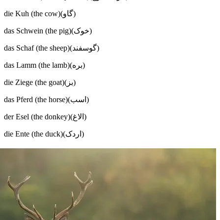
die Kuh (the cow)(گاو)
das Schwein (the pig)(خوک)
das Schaf (the sheep)(گوسفند)
das Lamm (the lamb)(بره)
die Ziege (the goat)(بز)
das Pferd (the horse)(اسب)
der Esel (the donkey)(الاغ)
die Ente (the duck)(اردک)