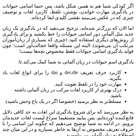
اگر کودکی شما هم به همین شکل باشد، پس حتما اسامی حیوانات
در یادگیری مهارت خواندن، نوشتن، تلفظ، کاربرد لغات و توصیف
چیزی که در عکس می‌بینید نقشی کلیدی ایفا کرده‌اند.
اما الان که بزرگ‌تر شده‌اید، ترجیح می‌دهید که در یادگیری یک زبان
جدید مثل آلمانی دور اسامی حیوانات را خط بکشید و برای یادگیری
از روش‌های دیگری استفاده کنید. (چیزی که بسیاری از زبان‌آموزان
مرتکب آن می‌شوند). البته این مسئله واقعا خجالت‌آور است؛ چون
فواید یادگیری اسامی حیوانات فقط مخصوص بچه‌ها نیست!
یادگیری اسم حیوانات در زبان آلمانی به شما کمک می‌کند تا:
کاربرد حرف تعریف der،die و das را برای انواع لغات یاد
بگیرید.
مهارت خود را در تلفظ تقویت کنید.
درک بهتری از کاربرد لغات مرکب در زبان آلمانی داشته
باشید.
مسلط‌تر به نظر برسید (خصوصا اگر در یک باغ وحش باشید).
به نظر می‌رسد که برای شروع یادگیری این لغات به حد کافی دلایل
قانع‌کننده آورده‌ایم. پس بیایید مستقیما سراغ لیست لغات جدیدمان
برویم. در ادامه به شما توضیح می‌دهیم که چگونه این اسامی را با
حروف تعریف مخصوص به آن‌ها به خاطر بسپارید و در این میان چند
اصطلاح به زبان آلمانی نیز بیاموزید.