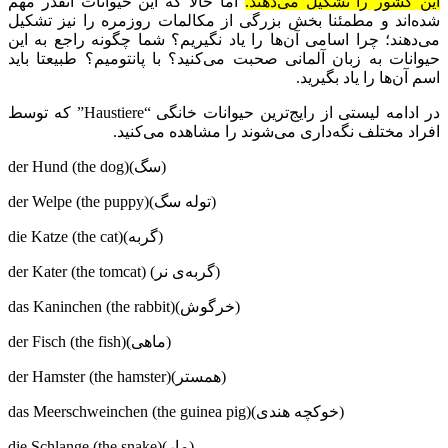
این کشور را تشکیل می‌دهند.
اما حالا که این حیوانات انقدر مهم
شده‌اند و مطمئنا بخش بزرگی از مکالمات روزمره را نیز تشکیل
می‌دهند؛ چرا اسامی آن‌ها را یاد نگیریم؟ شما چگونه راجع به این
حیوانات به زبان آلمانی صحبت می‌کنید؟‌ با پانتومیم؟‌ طبیعتا باید
اسم آن‌ها را یاد بگیرید.
در ادامه لیستی از رایج‌ترین حیوانات خانگی “Haustiere” که توسط
افراد مختلف نگه‌داری می‌شوند را مشاهده می‌کنید.
der Hund (the dog)(سگ)
der Welpe (the puppy)(توله سگ)
die Katze (the cat)(گربه)‌
der Kater (the tomcat) (گربه‌ی نر)
das Kaninchen (the rabbit)(خرگوش)
der Fisch (the fish)(ماهی)
der Hamster (the hamster)(همستر)
das Meerschweinchen (the guinea pig)(خوکچه هندی)
die Schlange (the snake)(مار)