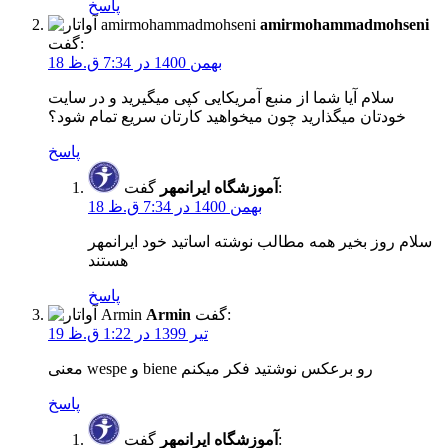
پاسخ
amirmohammadmohseni
گفت:
18 بهمن 1400 در 7:34 ق.ظ
سلام آیا شما از منبع آمریکایی کپی میگیرید و در سایت
خودتان میگذارید چون میخواهید کارتان سریع تمام شود‍؟
پاسخ
گفت:
آموزشگاه ایرانمهر
18 بهمن 1400 در 7:34 ق.ظ
سلام روز بخیر همه مطالب نوشته اساتید خود ایرانمهر
هستند
پاسخ
گفت:
Armin
19 تیر 1399 در 1:22 ق.ظ
معنی wespe و biene رو برعکس نوشتید فکر میکنم
پاسخ
گفت:
آموزشگاه ایرانمهر