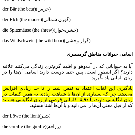
der Bär (the bear)(خرس)
der Elch (the moose)(گوزن شمالی)
die Spitzmäuse (the shrew)(حشره‌خوار)
das Wildschwein (the wild boar)(گراز وحشی)
اسامی حیوانات مناطق گرمسیری
آیا به حیواناتی که در آب‌وهوا و اقلیم گرم‌تری زندگی می‌کنند علاقه
دارید؟ اگر اینطور است، پس حتما دوست دارید اسامی آن‌ها را در
زبان آلمانی یاد بگیرید.
یادگیری این لغات اعتماد به نفس شما را تا حد زیادی افزایش
می‌دهد. چرا که بسیاری از آن‌ها یا شباهت زیادی به همین کلمات در
زبان انگلیسی دارند، یا دقیقا کلماتی قرضی از زبان انگلیسی هستند
که از قبل معنی آن‌ها را می‌دانید و با آن‌ها آشنا هستید.
der Löwe (the lion)(شیر)
die Giraffe (the giraffe)(زرافه)