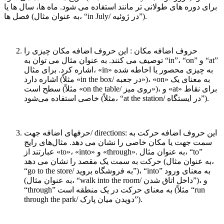
برای دوره های طولانی تر مانند استفاده می شود. ماه ها، سال ها یا
فصل ها (به عنوان مثال، “in July/ در ژوئیه”).
حروف اضافه مکان : این حروف اضافه مکان چیزی را
توصیف می کنند. به عنوان مثال می توان به “in”، “on” و “at”
اشاره کرد. برای مثال، «in» به چیزی محصور یا احاطه شده
اشاره دارد (مثلاً «in the box/ در جعبه»)، ​​«on» به معنای یک
سطح است (مثلاً «on the table/ روی میز»)، و «at» برای نقاط
خاصی استفاده می‌شود (مثلاً، “at the station/ در ایستگاه”).
حرفهای اضافه جهت/ directions: این حروف اضافه حرکت به
سمت جهت یا مکان خاصی را نشان می دهد. مثال‌های رایج
عبارتند از «to»، «into» و «through». به عنوان مثال، “to”
حرکت به سمت یک مقصد را نشان می دهد (به عنوان مثال،
“go to the store/ به فروشگاه بروید”)، “into” به معنای ورود
(به عنوان مثال، “walk into the room/ داخل اتاق شدن”)، و
“through” به معنای حرکت در یک منطقه است (مثلاً “run
through the park/ دویدن میان پارک”).