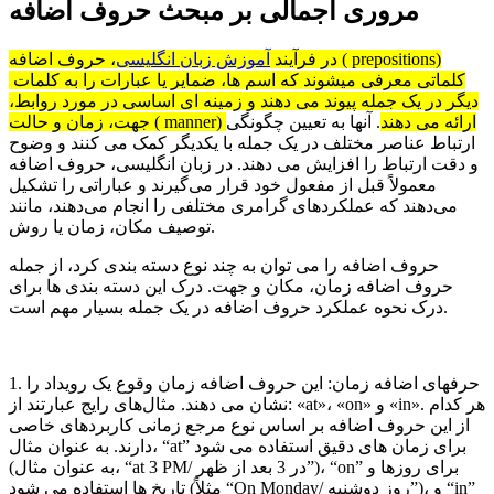
مروری اجمالی بر مبحث حروف اضافه
در فرآیند
آموزش زبان انگلیسی
، حروف اضافه ( prepositions)
کلماتی معرفی میشوند که اسم ها، ضمایر یا عبارات را به کلمات
دیگر در یک جمله پیوند می دهند و زمینه ای اساسی در مورد روابط،
جهت، زمان و حالت ( manner) ارائه می دهند
. آنها به تعیین چگونگی
ارتباط عناصر مختلف در یک جمله با یکدیگر کمک می کنند و وضوح
و دقت ارتباط را افزایش می دهند. در زبان انگلیسی، حروف اضافه
معمولاً قبل از مفعول خود قرار می‌گیرند و عباراتی را تشکیل
می‌دهند که عملکردهای گرامری مختلفی را انجام می‌دهند، مانند
توصیف مکان، زمان یا روش.
حروف اضافه را می توان به چند نوع دسته بندی کرد، از جمله
حروف اضافه زمان، مکان و جهت. درک این دسته بندی ها برای
درک نحوه عملکرد حروف اضافه در یک جمله بسیار مهم است.
1. حرفهای اضافه زمان: این حروف اضافه زمان وقوع یک رویداد را
نشان می دهند. مثال‌های رایج عبارتند از: «at»، «on» و «in». هر کدام
از این حروف اضافه بر اساس نوع مرجع زمانی کاربردهای خاصی
دارند. به عنوان مثال، “at” برای زمان های دقیق استفاده می شود
(به عنوان مثال، “at 3 PM/ در 3 بعد از ظهر”)، “on” برای روزها و
تاریخ ها استفاده می شود (مثلاً “On Monday/ روز دوشنبه”)، و “in”