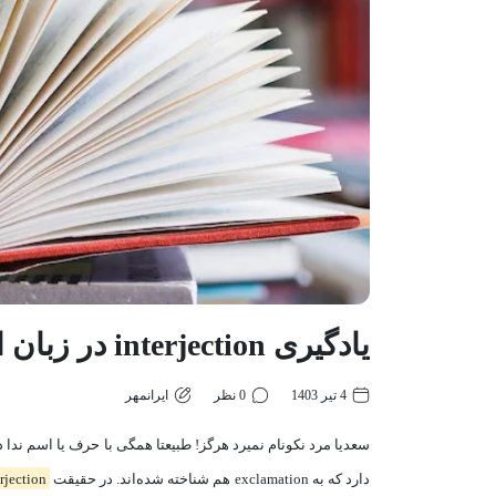
یادگیری interjection در زبان انگلیسی
4 تیر 1403
0 نظر
ایرانمهر
دارد که به exclamation‌ هم شناخته شده‌اند. در حقیقت
interjection‌، کلمه، عبارت یا حرفی است که احساساتی نظیر هیجان، 