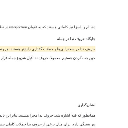
دشنام و ناسزا نیز کلماتی هستند که به عنوان interjection‌ در نظر گرفته می‌‌شوند. ولی بهتر است از بیان آن‌ها خودداری کنیدJ
جایگاه حروف ندا در جمله
حروف ندا در سخنرانی‌ها و جملات گفتاری رایج‌تر هستند. هرچند گا
حین چت کردن هستیم. معمولا، حروف ندا قبل شروع جمله قرار می
نشان‌گذاری
همانطور که قبلا اشاره شد، حروف ندا مجزا هستند. بنابراین بای
نیز بستگی دارد. برای مثال برخی از حروف ندا جملات کاملی نیستند