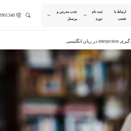
ارتباط با
ثبت نام
جذب مدرس و
2001340
شعب
دوره
پرسنل
interjectio در زبان انگلیسی