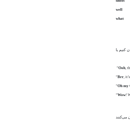
shoot
well
what
 کنیم یا
“
Ooh
, t
“
Brr
, it
“
Oh my
“
Wow
! 
 می‌کنند