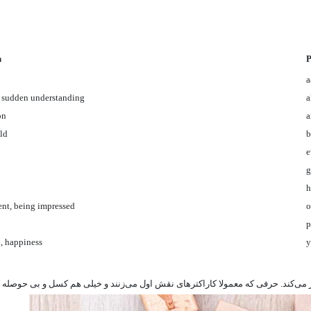
n
P
a
 sudden understanding
a
on
a
ld
b
g
nt, being impressed
o
, happiness
y