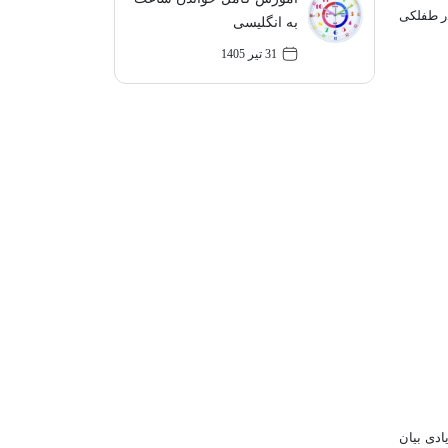
در طفلکی
به انگلیسی
31 تیر 1405
ادی بیان