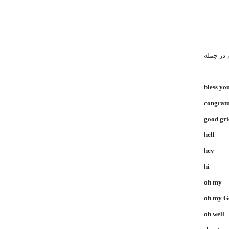
کلام در جمله
bless yo
congratu
good gri
hell
hey
hi
oh my
oh my G
oh well