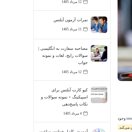
12 مرداد 1405
نمرات آزمون آیلتس
11 مرداد 1405
مصاحبه سفارت به انگلیسی |
سوالات رایج، لغات و نمونه
جواب
12 مرداد 1405
کیو کارت آیلتس برای
اسپیکینگ + نمونه سوالات و
نکات پاسخ‌دهی
4 مرداد 1405
سعدیا مرد نکونام نمیرد هرگز! طبیعتا همگی با حرف یا اسم ندا در زبان فارسی آشنا هستید. در زبان انگلیسی نیز حروفی با عنوان حرف ندا یا interjection‌ وجود
آموزش کامل خواندن ساعت