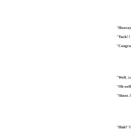
“
Hooray
“
Yuck!
I
“
Congrat
“
Well
, i
“
Oh well
“
Shoot.
I
“
Huh?
Y