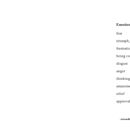
Emotio
fear
triumph,
frustrati
being co
disgust
anger
thinking
amazeme
relief
approval