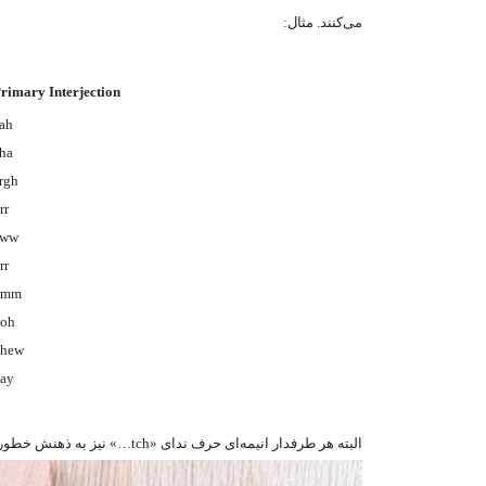
می‌کنند. مثال:
rimary Interjection
ah
ha
rgh
rr
eww
rr
hmm
oh
phew
ay
البته هر طرفدار انیمه‌ای حرف ندای «tch…» نیز به ذهنش خطور می‌کند. حرفی که معمولا کاراکترهای نقش اول می‌زنند و خیلی هم کسل و بی حوصله هستند.