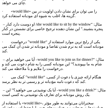
چای می خواهد.
» را می توان برای نشان دادن اولویت در بین
would like
«
·
گزینه ها، اغلب به شیوه ای مودبانه استفاده کرد.
– مثال: “
she would like to sit by the window
/ او دوست دارد کنار
پنجره بنشیند.” این نشان دهنده ترجیح خاصی برای نشستن در کنار
پنجره است.
یکی از رایج ترین موارد استفاده از “
would like
” درخواست
·
مودبانه است که به نرم شدن تقاضا و مودبانه تر شدن آن کمک می
کند.
– مثال: “
would you like to join us for dinner?
– آیا می خواهید برای
شام به ما بپیوندید؟” این مودبانه کسی را به شام
دعوت می کند و
درخواست را ملایم و با ملاحظه می کند.
هنگام ارائه چیزی یا دعوت از کسی، “
would like
” کمک می
·
کند که دعوت نامه مؤدبانه تر و رسمی تر به نظر برسد.
– مثال: “
would you like a drink?
– آیا یک نوشیدنی می خواهید؟” این
یک روش مودبانه برای تعارف یک نوشیدنی به کسی است.
با استفاده از «would like»، سخنرانان می‌توانند به طور مؤثر
خواسته‌ها، ترجیحات و درخواست‌های خود را با حفظ ادب و احترام