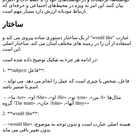
بیان کنند. این امر به ویژه در محیط‌های اجتماعی و حرفه‌ای که
ارتباط مودبانه ارزش دارد بسیار مهم است.
ساختار
عبارت “
would like
” از یک ساختار دستوری ساده پیروی می کند و
استفاده از آن را در زمینه های مختلف آسان می کند. ساختار اصلی
این است:
در ادامه هر جزء به تفکیک توضیح داده شده است:
/ فاعل**:
subject
1. **
– فاعل، شخص یا چیزی است که عمل را انجام می دهد. می تواند
اسم یا ضمیر باشد.
– مثال‌ها: «
I
/ من»، «
you
/ تو»، «
He
/ او»، «
She
/ او»، «
we
/ ما»،
/ گروه»
«
they
/ آنها»، «
John
/ جان»، «
The team
2. **
would like
**:
» هسته اصلی عبارت است و بدون توجه به موضوع،
would like
– «
بدون تغییر باقی می ماند.