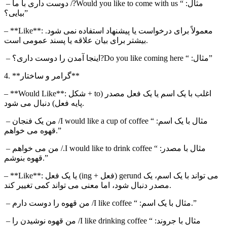
– مثال: “
Would you like to come with us
?/ دوست داری با ما
بیایی؟”
**: معمولاً برای درخواست یا پیشنهاد استفاده نمی شود.
Like
– **
بیشتر برای بیان علاقه یا پسند عمومی است.
?اینجا آمدن را دوست داری؟”
– مثال: “
Do you like coming here
4. **گرامر و ساختار**
**: اغلب با یک اسم یا یک فعل مصدر (
to
+ شکل
Would Like
– **
پایه فعل) دنبال می شود.
– مثال با یک اسم: “
I would like a cup of coffee
/ من یک فنجان
قهوه می خواهم.”
– مثال با مصدر: “
I would like to drink coffee
./ من می خواهم
قهوه بنوشم.”
**: می تواند با یک اسم، یک
gerund
(فعل +
ing
) یا یک فعل
Like
– **
مصدر دنبال شود، اما معنی می تواند کمی تغییر کند.
/ من قهوه را دوست دارم.”
– مثال با یک اسم: “
I like coffee
– مثال با جروند: “
I like drinking coffee
/ من قهوه نوشیدن را