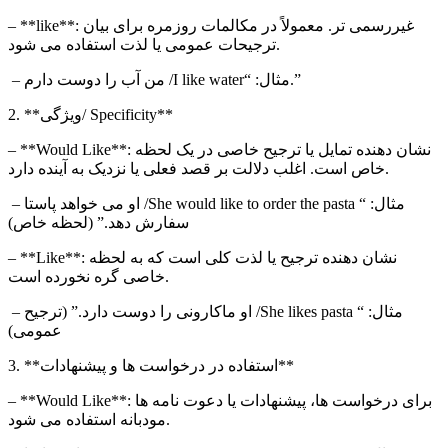
**: غیررسمی تر. معمولاً در مکالمات روزمره برای بیان
like
– **
ترجیحات عمومی یا لذت استفاده می شود.
/ من آب را دوست دارم.”
– مثال: “
I like water
**
Specificity
2. **ویژگی/
**: نشان دهنده تمایل یا ترجیح خاصی در یک لحظه
Would Like
– **
خاص است. اغلب دلالت بر قصد فعلی یا نزدیک به آینده دارد.
– مثال: “
She would like to order the pasta
/ او می خواهد پاستا
سفارش دهد.” (لحظه خاص)
**: نشان دهنده ترجیح یا لذت کلی است که به لحظه
Like
– **
خاصی گره نخورده است.
– مثال: “
She likes pasta
/ او ماکارونی را دوست دارد.” (ترجیح
عمومی)
3. **استفاده در درخواست ها و پیشنهادات**
**: برای درخواست ها، پیشنهادات یا دعوت نامه ها
Would Like
– **
مودبانه استفاده می شود.