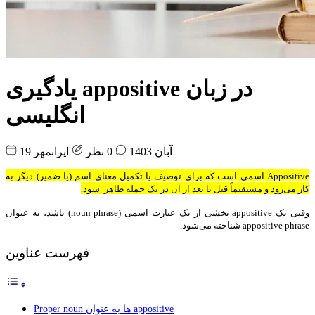
یادگیری appositive در زبان
انگلیسی
19 آبان 1403
0 نظر
ایرانمهر
Appositive اسمی است که برای توصیف یا تکمیل معنای اسم (یا ضمیر) دیگر به
کار می‌رود و مستقیماً قبل یا بعد از آن در یک جمله ظاهر شود.
وقتی یک appositive بخشی از یک عبارت اسمی (noun phrase) باشد، به عنوان
appositive phrase شناخته می‌شود.
فهرست عناوین
Proper noun ها به عنوان appositive