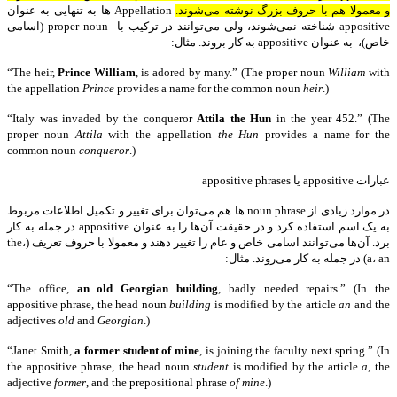
و معمولا هم با حروف بزرگ نوشته می‌شوند.
Appellation ها به تنهایی به عنوان
appositive شناخته نمی‌شوند، ولی می‌توانند در ترکیب با proper noun (اسامی
خاص)، به عنوان appositive به کار بروند. مثال:
“The heir,
Prince William
, is adored by many.” (The proper noun
William
with
the appellation
Prince
provides a name for the common noun
heir
.)
“Italy was invaded by the conqueror
Attila the Hun
in the year 452.” (The
proper noun
Attila
with the appellation
the Hun
provides a name for the
common noun
conqueror
.)
عبارات appositive‌ یا appositive phrases
در موارد زیادی از noun phrase ها هم می‌توان برای تغییر و تکمیل اطلاعات مربوط
به یک اسم استفاده کرد و در حقیقت آن‌ها را به عنوان appositive در جمله به کار
برد. آن‌ها می‌توانند اسامی خاص و عام را تغییر دهند و معمولا با حروف تعریف (the،
a، an) در جمله به کار می‌روند. مثال:
“The office,
an old Georgian building
, badly needed repairs.” (In the
appositive phrase, the head noun
building
is modified by the article
an
and the
adjectives
old
and
Georgian
.)
“Janet Smith,
a former student of mine
, is joining the faculty next spring.” (In
the appositive phrase, the head noun
student
is modified by the article
a
, the
adjective
former
, and the prepositional phrase
of mine
.)