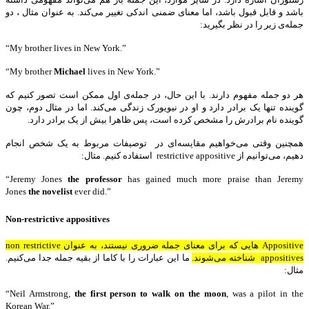
باشد و قابل قبول باشد، اما معنای ضمنی اندکی تغییر می‌کند. به عنوان مثال ، دو
جمله‌ی زیر را در نظر بگیرید:
“My brother lives in New York.”
“My brother
Michael
lives in New York.”
هر دو جمله مفهوم دارند. با این حال، در جمله‌ی اول ممکن است تصور کنیم که
گوینده تنها یک برادر دارد و او در نیویورک زندگی می‌کند. اما در مثال دوم، چون
گوینده نام برادرش را مشخص کرده است، پس ظاهرا بیش از یک برادر دارد.
همچنین وقتی می‌خواهیم مقایسه‌ای در توصیفات مربوط به یک شخص انجام
دهیم، می‌توانیم از restrictive appositive استفاده کنیم. مثال:
“Jeremy Jones
the professor
has gained much more praise than Jeremy
Jones
the novelist
ever did.”
Non-restrictive appositives
Appositive هایی که برای معنای جمله ضروری نیستند، به عنوان non restrictive
appositives شناخته می‌شوند.
ما این عبارات را با کاما از بقیه جمله جدا می‌کنیم.
مثال:
“Neil Armstrong,
the first person to walk on the moon
, was a pilot in the
Korean War.”