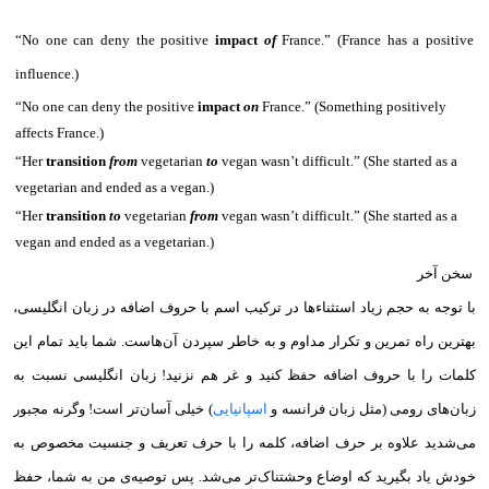
“No one can deny the positive
impact
of
France.” (France has a positive
influence.)
“No one can deny the positive
impact
on
France.” (Something positively
affects France.)
“Her
transition
from
vegetarian
to
vegan wasn’t difficult.” (She started as a
vegetarian and ended as a vegan.)
“Her
transition
to
vegetarian
from
vegan wasn’t difficult.” (She started as a
vegan and ended as a vegetarian.)
سخن آخر
با توجه به حجم زیاد استثناء‌ها در ترکیب اسم با حروف اضافه در زبان انگلیسی،
بهترین راه تمرین و تکرار مداوم و به خاطر سپردن آن‌هاست. شما باید تمام این
کلمات را با حروف اضافه حفظ کنید و غر هم نزنید! زبان انگلیسی نسبت به
زبان‌های رومی (مثل زبان فرانسه و
اسپانیایی
) خیلی آسان‌تر است! وگرنه مجبور
می‌شدید علاوه بر حرف اضافه، کلمه را با حرف تعریف و جنسیت مخصوص به
خودش یاد بگیرید که اوضاع وحشتناک‌تر می‌شد. پس توصیه‌ی من به شما، حفظ