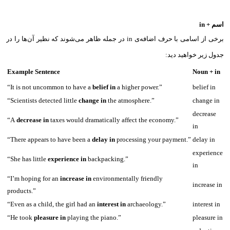
اسم + in
برخی از اسامی با حرف اضافه‌ی in‌ در جمله ظاهر می‌شوند که نظیر آن‌ها را در
جدول زیر خواهید دید:‌
Example Sentence
Noun + in
“It is not uncommon to have a
belief in
a higher power.”
belief in
“Scientists detected little
change in
the atmosphere.”
change in
decrease
“A
decrease in
taxes would dramatically affect the economy.”
in
“There appears to have been a
delay in
processing your payment.”
delay in
experience
“She has little
experience in
backpacking.”
in
“I’m hoping for an
increase in
environmentally friendly
increase in
products.”
“Even as a child, the girl had an
interest in
archaeology.”
interest in
“He took
pleasure in
playing the piano.”
pleasure in