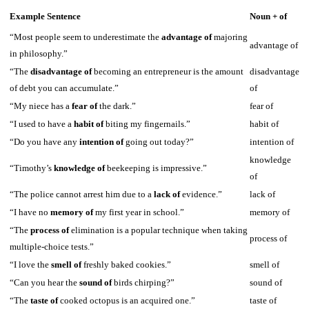
Example Sentence
Noun + of
“Most people seem to underestimate the
advantage of
majoring
advantage of
in philosophy.”
“The
disadvantage of
becoming an entrepreneur is the amount
disadvantage
of debt you can accumulate.”
of
“My niece has a
fear of
the dark.”
fear of
“I used to have a
habit of
biting my fingernails.”
habit of
“Do you have any
intention of
going out today?”
intention of
knowledge
“Timothy’s
knowledge of
beekeeping is impressive.”
of
“The police cannot arrest him due to a
lack of
evidence.”
lack of
“I have no
memory of
my first year in school.”
memory of
“The
process of
elimination is a popular technique when taking
process of
multiple-choice tests.”
“I love the
smell of
freshly baked cookies.”
smell of
“Can you hear the
sound of
birds chirping?”
sound of
“The
taste of
cooked octopus is an acquired one.”
taste of