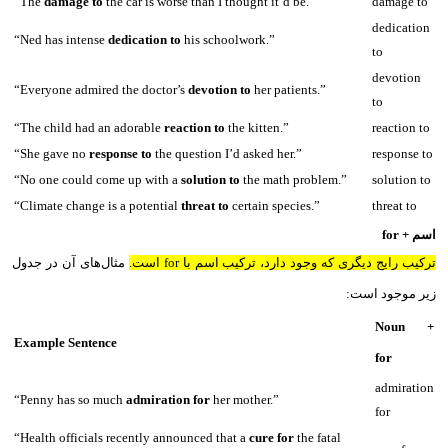
“The
damage to
the car is worse than I thought it’d be.”
damage to
dedication
“Ned has intense
dedication to
his schoolwork.”
to
devotion
“Everyone admired the doctor’s
devotion to
her patients.”
to
“The child had an adorable
reaction to
the kitten.”
reaction to
“She gave no
response to
the question I’d asked her.”
response to
“No one could come up with a
solution to
the math problem.”
solution to
“Climate change is a potential
threat to
certain species.”
threat to
اسم + for
ترکیب رایج دیگری که وجود دارد، ترکیب اسم با for است.
مثال‌های آن در جدول
زیر موجود است:
Noun +
Example Sentence
for
admiration
“Penny has so much
admiration for
her mother.”
for
“Health officials recently announced that a
cure for
the fatal