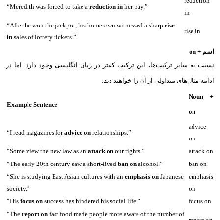
reduction
“Meredith was forced to take a
reduction in
her pay.”
in
“After he won the jackpot, his hometown witnessed a sharp
rise
rise in
in
sales of lottery tickets.”
اسم + on
نسبت به سایر ترکیب‌ها،‌ این ترکیب کمتر در زبان انگلیسی وجود دارد. اما در
ادامه مثال‌های متداولی از آن را خواهید دید:
Noun +
Example Sentence
on
advice
“I read magazines for
advice on
relationships.”
on
“Some view the new law as an
attack on
our rights.”
attack on
“The early 20th century saw a short-lived
ban on
alcohol.”
ban on
“She is studying East Asian cultures with an
emphasis on
Japanese
emphasis
society.”
on
“His
focus on
success has hindered his social life.”
focus on
“The
report on
fast food made people more aware of the number of
report on