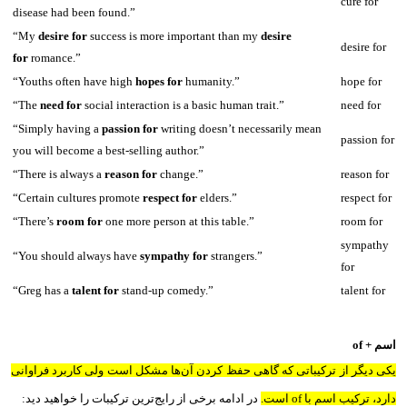
cure for
disease had been found.”
“My
desire for
success is more important than my
desire
desire for
for
romance.”
“Youths often have high
hopes for
humanity.”
hope for
“The
need for
social interaction is a basic human trait.”
need for
“Simply having a
passion for
writing doesn’t necessarily mean
passion for
you will become a best-selling author.”
“There is always a
reason for
change.”
reason for
“Certain cultures promote
respect for
elders.”
respect for
“There’s
room for
one more person at this table.”
room for
sympathy
“You should always have
sympathy for
strangers.”
for
“Greg has a
talent for
stand-up comedy.”
talent for
اسم + of
یکی دیگر از ترکیباتی که گاهی حفظ کردن آن‌ها مشکل است ولی کاربرد فراوانی
دارد، ترکیب اسم با of است.
در ادامه برخی از رایج‌ترین ترکیبات را خواهید دید: