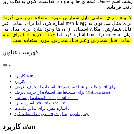
پشت اسم James، کلمه ی the یا a و an گذاشت. اکنون به نکات زیر
دقت فرمایید:
A و an برای اسامی قابل شمارش مورد استفاده قرار می گیرند.
برای مثال می توان به egg یا men اشاره کرد، اما برای اسامی غیر
قابل شمارش، امکان استفاده از آن ها وجود ندارد. برای مثال می
توان به money یا flour اشاره کرد. اما
حرف تعریف the برای تمام
اسامی قابل شمارش و غیر قابل شمارش، مورد استفاده است.
فهرست عناوین
کاربرد a/an
کاربرد the
استفاده از حرف تعریف the برای افراد خاص و شناخته شده
استفاده از حرف تعریف the برای ملیت‌ها (Nationalities)
استفاده از ساختار the + plural noun :
اشاره مفرد -ch، -sh، -ese، -ss:
اشاره مفرد برای سایر ملیت‌ها :
چه زمانی نباید از حرف تعریف استفاده کرد
کاربرد a/an