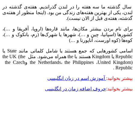
سال گذشته ما سه هفته را در لندن گذراندیم. هفته‌ی گذشته در
لندن، یکی از بهترین هفته‌های زندگی من بود. (اینجا منظور از هفته‌ی
گذشته،‌ هفته‌ی قبل از الان نیست).
برای نام بردن بیشتر مکان‌ها، مانند قاره‌ها (اروپا، آفریقا و …)،
کشورها (اسپانیا، چین و …)، شهرها یا شهرک‌ها (رم، بانکوک و …)،
کوه‌ها (کوه اورست، آناپورنا و …)
اسامی کشورهایی که جمع هستند یا شامل کلماتی مانند
State
یا
Republic
یا
Kingdom
هستند با
the
همراه می‌شود. مثل
the UK (the
United Kingdom)
،
the Philippines
،
the Netherlands
و
the Czech
.
Republic
بیشتر بخوانید:
آموزش اسم در زبان انگلیسی
بیشتر بخوانید:
حروف اضافه زمان در انگلیسی