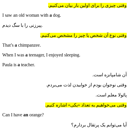
وقتی چیزی را برای اولین بار بیان می‌کنیم.
a
dog
.I saw an old woman with
پیرزنی را با سگ دیدم.
وقتی نوع آن شخص یا چیز را مشخص می‌کنیم.
a
chimpanzee
.That’s
a
teenager, I enjoyed sleeping
.When I was
a
teacher
.Paula is
آن شامپانزه است.
وقتی نوجوان بودم از خوابیدن لذت می‌بردم.
پائولا معلم است.
وقتی می‌خواهیم به تعداد «یکی» اشاره کنیم.
an
orange
?Can I have
آیا می‌توانم یک پرتقال بردارم؟