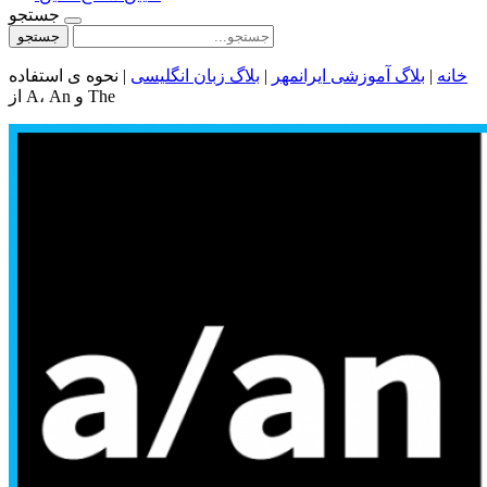
جستجو
جستجو
خانه
|
بلاگ آموزشی ایرانمهر
|
بلاگ زبان انگلیسی
|
نحوه ی استفاده
از A، An و The