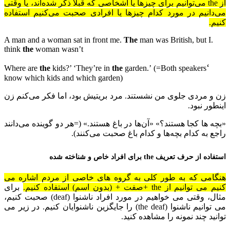
از
the
می‌توانیم برای چیزها یا اشخاصی که قبلاً ذکر شده‌اند، یا وقتی
می‌دانیم در مورد کدام چیزها یا افرادی صحبت می‌کنیم استفاده
کنیم.
The
man was British, but I
.A man and a woman sat in front me.
think
the
woman wasn’t
‘
Where are
the
kids?’ ‘They’re in
the
garden.’ (=Both speakers
know which kids and which garden)
زن و مردی جلوی من نشستند. مرد بریتیش بود، اما فکر می‌کنم زن
اینطور نبود.
«بچه ها کجا هستند؟» «آن‌ها در باغ هستند.» (=هر دو گوینده می‌دانند
راجع به کدام بچه‌ها و کدام باغ صحبت می‌کنند).
استفاده از حرف تعریف
the
برای افراد خاص و شناخته شده
هنگامی که به طور کلی به گروه های خاصی از مردم اشاره می
کنیم می توانیم از
the
+
صفت + (بدون اسم) استفاده کنیم.
برای
مثال، وقتی می خواهیم در مورد افراد ناشنوا (
deaf
) صحبت کنیم،
می توانیم ناشنوا (
the deaf
) را جایگزین ناشنوایان کنیم. در زیر می
توانید چند نمونه را مشاهده کنید.