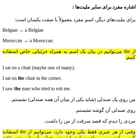
اشاره مفرد برای سایر ملیت‌ها
:
برای ملیت‌های دیگر، اسم مفرد معمولاً با صفت یکسان است:
Belgian → a Belgian
Moroccan → a Moroccan
از
the
می‌توانیم در بیان یک اسم به همراه جزئیاتی خاص استفاده
کنیم.
.I sat on a chair (maybe one of many)
the
chair in the corner
.I sat on
the
man who tried to rob me
.I saw
من روی یک صندلی (شاید یکی از میان آن همه صندلی) نشستم.
روی صندلی آن گوشه نشستم.
مردی را دیدم که قصد سرقت از من را داشت.
وقتی از هر چیزی فقط یکی وجود دارد، می‌توانیم از
the
استفاده
کنیم، مانند زمین، ماه، سیاره، اینترنت، جهان، آسمان، شهر (=نه