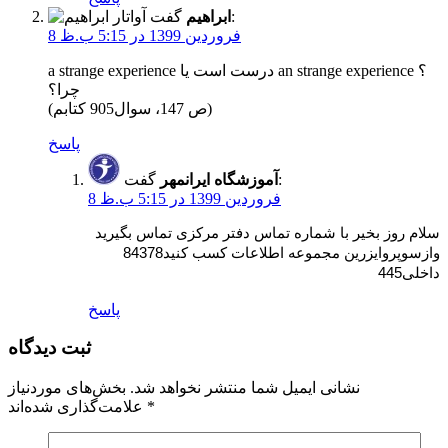
گفت:
ابراهیم
8 فروردین 1399 در 5:15 ب.ظ
a strange experience درست است یا an strange experience ؟
چرا؟
(ص 147، سوال905 کتابم)
پاسخ
گفت:
آموزشگاه ایرانمهر
8 فروردین 1399 در 5:15 ب.ظ
سلام روز بخیر با شماره تماس دفتر مرکزی تماس بگیرید
وازسوپروایزرین مجموعه اطلاعات کسب کنید84378
داخلی445
پاسخ
ثبت دیدگاه
نشانی ایمیل شما منتشر نخواهد شد.
بخش‌های موردنیاز
*
علامت‌گذاری شده‌اند