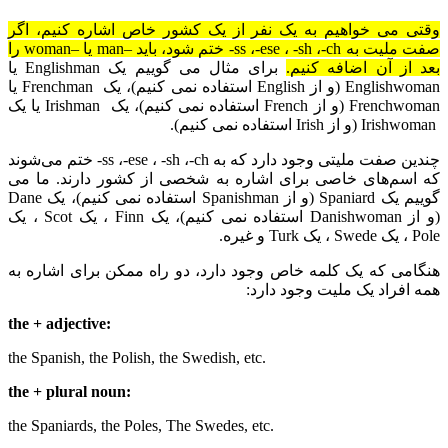
وقتی می خواهیم به یک نفر از یک کشور خاص اشاره کنیم، اگر
صفت ملیت به
-ch
،
-sh
،
-ese
،
-ss
ختم شود، باید –
man
یا –
woman
را
بعد از آن اضافه کنیم.
برای مثال می گوییم یک
Englishman
یا
Englishwoman
(و از
English
استفاده نمی کنیم)، یک
Frenchman
یا
Frenchwoman
(و از
French
استفاده نمی کنیم)، یک
Irishman
یا یک
Irishwoman
(و از
Irish
استفاده نمی کنیم).
چندین صفت ملیتی وجود دارد که به
-ch
،
-sh
،
-ese
،
-ss
ختم می‌شوند
که اسم‌های خاصی برای اشاره به شخصی از کشور دارند. ما می
گوییم یک
Spaniard
(و از
Spanishman
استفاده نمی کنیم)، یک
Dane
(و از
Danishwoman
استفاده نمی کنیم)، یک
Finn
، یک
Scot
، یک
Pole
، یک
Swede
، یک
Turk
و غیره.
هنگامی که یک کلمه خاص وجود دارد، دو راه ممکن برای اشاره به
همه افراد یک ملیت وجود دارد:
:the + adjective
.the Spanish, the Polish, the Swedish, etc
:the + plural noun
.the Spaniards, the Poles, The Swedes, etc