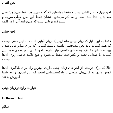
لحن افتان
لحن چهارم لحن افتان است و دقیقا همانطور که گفته می‌شود تلفظ می‌شود؛ یعنی
صدایتان ابتدا بلند است و بعد کم می‌شود. نشان تلفظ این لحن خطی مورب و
نزولی است که می‌توانید آن را در کلمه mà ببینید.
لحن خنثی
فقط به این دلیل که زبان چینی ماندارین یک زبان آوایی است، به این معنی نیست
که همه کلمات باید لحن مشخصی داشته باشند. کلماتی که برای تمایز قائل شدن
بین صداهای مختلف، به صدای خاصی نیاز ندارند، لحن خنثی نامیده می‌شود. این
کلمات با صدایی تخت و یکنواخت تلفظ می‌شود و هیچ تاکید خاصی روی آن‌ها
نیست.
حالا که درک درستی از لحن‌های زبان چینی دارید، بهترین راه برای یادگیری آن‌ها
گوش دادن به فایل‌های صوتی یا پادکست‌هایی است که این لحن‌ها را به شما
آموزش بدهند.
عبارات رایج در زبان چینی
Hello —
nǐ hǎo
سلام