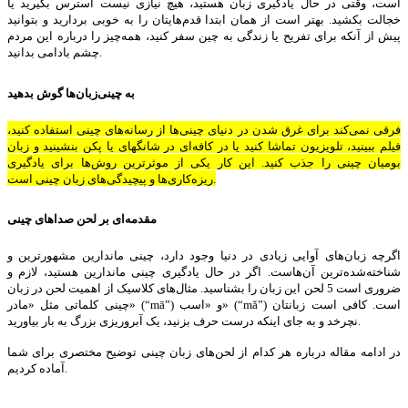
است، وقتی در حال یادگیری زبان هستید، هیچ نیازی نیست استرس بگیرید یا
خجالت بکشید. بهتر است از همان ابتدا قدم‌هایتان را به خوبی بردارید و بتوانید
پیش از آنکه برای تفریح یا زندگی به چین سفر کنید، همه‌چیز را درباره این مردم
چشم بادامی بدانید.
به چینی‌زبان‌ها گوش بدهید
فرقی نمی‌کند برای غرق شدن در دنیای چینی‌ها از رسانه‌های چینی استفاده کنید،
فیلم ببینید، تلویزیون تماشا کنید یا در کافه‌ای در شانگهای یا پکن بنشینید و زبان
بومیان چینی را جذب کنید. این کار یکی از موثرترین روش‌ها برای یادگیری
ریزه‌کاری‌ها و پیچیدگی‌های زبان چینی است.
مقدمه‌ای بر لحن صداهای چینی
اگرچه زبان‌های آوایی زیادی در دنیا وجود دارد، چینی ماندارین مشهورترین و
شناخته‌شده‌ترین آن‌هاست. اگر در حال یادگیری چینی ماندارین هستید، لازم و
ضروری است 5 لحن این زبان را بشناسید. مثال‌های کلاسیک از اهمیت لحن در زبان
چینی کلماتی مثل «مادر» (“mā”) و «اسب» (“mǎ”) است. کافی است زبانتان
نچرخد و به جای اینکه درست حرف بزنید، یک آبروریزی بزرگ به بار بیاورید.
در ادامه مقاله درباره هر کدام از لحن‌های زبان چینی توضیح مختصری برای شما
آماده کردیم.