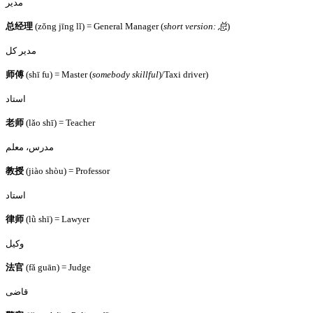
مدیر
总经理
(zǒng jīng lǐ) = General Manager (
short version:
总
)
مدیر کل
师傅
(shī fu) = Master (
somebody skillful
)/Taxi driver)
استاد
老
师
(lǎo shī) = Teacher
مدرس، معلم
教授
(jiào shòu) = Professor
استاد
律
师
(lǜ shī) = Lawyer
وکیل
法官
(fǎ guān) = Judge
قاضی