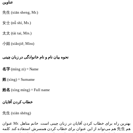
عناوین
先生 (xiān sheng, Mr.)
女士 (nǚ shì, Ms.)
太太 (tài tai, Mrs.)
小姐 (xiǎojiě, Miss)
نحوه بیان نام و نام خانوادگی در زبان چینی
名字
(míng zi) = Name
姓
(xìng) = Surname
姓名
(xìng míng) = Full name
خطاب کردن آقایان
先生 (xiān shēng)
عنوان Mr. بهترین راه برای خطاب کردن آقایان در زبان چینی است. خانم متاهل
هم می‌تواند از این عنوان برای خطاب کردن همسرش استفاده کند. کلمه 先生 هم