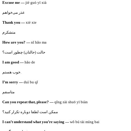
Excuse me —
jiè guò yī xià
عذر می‌خواهم
Thank you —
xiè xie
متشکرم
How are you? —
nǐ hǎo ma
حالت (حالتان) چطور است؟
I am good —
hǎo de
خوب هستم.
I’m sorry —
duì bu qǐ
متاسفم
Can you repeat that, please? —
qǐng zài shuō yī biàn
ممکن است لطفا دوباره تکرار کنید؟
I can’t understand what you’re saying —
wǒ bú tài míng bai