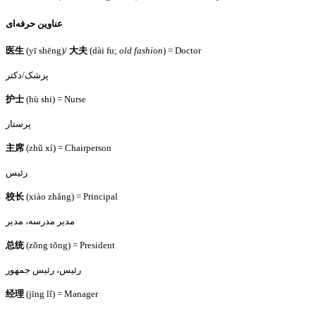
عناوین حرفه‌ای
医生
(yī shēng)/
大夫
(dài fu;
old fashion
) = Doctor
پزشک/دکتر
护士
(hù shi) = Nurse
پرستار
主席
(zhǔ xí) = Chairperson
رئیس
校
长
(xiào zhǎng) = Principal
مدیر مدرسه، مدیر
总统
(zǒng tǒng) = President
رئیس، رئیس جمهور
经理
(jīng lǐ) = Manager