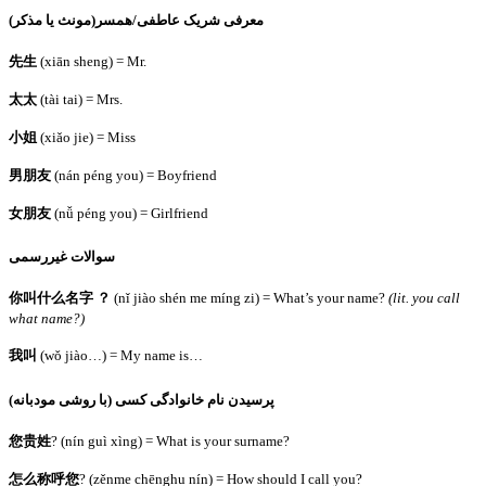
معرفی شریک عاطفی/همسر(مونث یا مذکر)
先生
(xiān sheng) = Mr.
太太
(tài tai) = Mrs.
小姐
(xiǎo jie) = Miss
男朋友
(nán péng you) = Boyfriend
女朋友
(nǚ péng you) = Girlfriend
سوالات غیررسمی
你叫什么名字
？
(nǐ jiào shén me míng zi) = What’s your name?
(lit. you call
what name?)
我叫
(wǒ jiào…) = My name is…
پرسیدن نام خانوادگی کسی (با روشی مودبانه)
您
贵姓
? (nín guì xìng) = What is your surname?
怎么称呼您
? (zěnme chēnghu nín) = How should I call you?