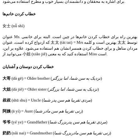
برای اشاره به محققان و دانشمندان بسیار خوب و مطرح استفاده می‌شود.
خطاب کردن خانم‌ها
女士 (nǚ shì)
عنوان Ms. بهترین راه برای خطاب کردن خانم‌ها در چین است. البته برای خانمی
که ازدواج کرده است، عنوان 太太 (tài tai) = Mrs بهترین است و کلمه 太太 توسط
مردان متاهل و برای خطاب کردن همسرانشان هم استفاده می‌شود. علاوه بر این،
می‌توانید از 小姐 (xiǎo jiě) استفاده کنید که به معنی Miss است.
خطاب کردن دوستان و آشنایان
)
نزدیک به سن شما، اما بزرگتر
(dà gē) = Older brother (
大哥
)
نزدیک به سن شما، اما بزرگتر
(dà jiě) = Older sister (
大姐
)
مردی تقریبا هم سن پدر شما
(shū shu) = Uncle (
叔叔
)
زنی تقریبا هم سن مادر شما
(ā yí) = Aunt (
阿姨
)
مردی تقریبا هم سن پدربزرگ شما
(yé ye) = Grandfather (
爷爷
)
زنی تقریبا هم سن مادربزرگ شما
(nǎi nai) = Grandmother (
奶奶