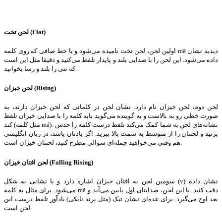
)
Flat
لحن تخت (
اولین لحن، لحن تخت نامیده می‌شود و با خط صافی که روی کلمه mā دیدید نشان
داده می‌شود. این لحن را با صدایی بلند و پایدار تلفظ می‌کنید و دقیقا مثل این است
که نتی را بلند و رسا بخوانید.
)
Rising
لحن خیزان (
لحن دوم، لحن خیزان نام دارد. نشان لحن در کلماتی که لحن خیزان دارند، به
صورت خطی رو به بالاست و به گوینده می‌گوید باید کلمه را با صدایی خیزان تلفظ
کند (مثل کلمه má). نشانه‌های لحن به شما کمک می‌کند تلفظ درست کلمه را حدس
بزنید و لحنتان را از متوسط به سمت بالا ببرید. اگر یادتان باشد، در زبان انگلیسی
هم وقتی می‌خواهید جمله‌ای سوالی مطرح کنید، لحنتان خیزان است.
)
Falling Rising
لحن افتان خیزان (
سومین لحن به افتان خیزان اشاره دارد و با نشانی به شکل (v) نشان داده
می‌شود. برای مثال به کلمه mǎ دقت کنید. با این لحن، صدایتان اول پایین می‌آید و
بعد اوج می‌گیرد. برای عده‌ای نشان تیک (مثل برند نایکی) یادآور تلفظ درست این
لحن است.