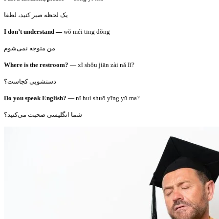
یک لحظه صبر کنید، لطفا
I don’t understand —
wǒ méi tīng dǒng
من متوجه نمی‌شوم
Where is the restroom? —
xǐ shǒu jiān zài nǎ lǐ?
دستشویی کجاست؟
Do you speak English?
— nǐ huì shuō yīng yǔ ma?
شما انگلیسی صحبت می‌کنید؟