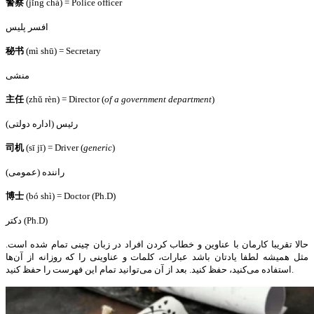
警察
(jǐng chá) = Police officer
افسر پلیس
秘
书
(mì shū) = Secretary
منشی
主任
(zhǔ rèn) = Director (
of a government department
)
رئیس (اداره دولتی)
司机
(sī jī) = Driver (
generic
)
راننده (عمومی)
博士
(bó shì) = Doctor (Ph.D)
دکتر (Ph.D)
حالا تقریبا کارمان با عناوین و خطاب کردن افراد در زبان چینی تمام شده است.
مثل همیشه لطفا یادتان باشد عبارات، کلمات و عناوینی را که روزانه از آن‌ها
استفاده می‌کنید، حفظ کنید. بعد از آن می‌توانید تمام این فهرست را حفظ کنید.