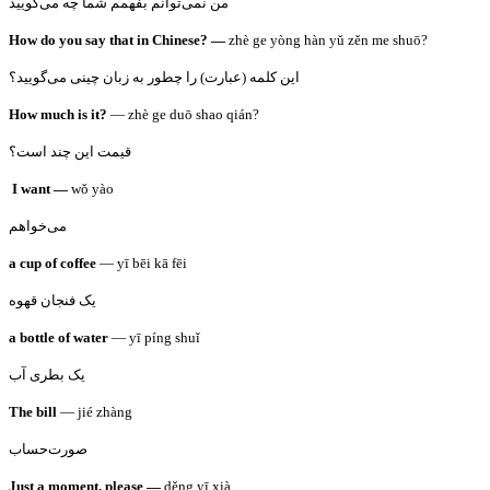
من نمی‌توانم بفهمم شما چه می‌گویید
How do you say that in Chinese? —
zhè ge yòng hàn yǔ zěn me shuō?
این کلمه (عبارت) را چطور به زبان چینی می‌گویید؟
How much is it?
— zhè ge duō shao qián?
قیمت این چند است؟
I want —
wǒ yào
می‌خواهم
a cup of coffee
— yī bēi kā fēi
یک فنجان قهوه
a bottle of water
— yī píng shuǐ
یک بطری آب
The bill
— jié zhàng
صورت‌حساب
Just a moment, please —
děng yī xià