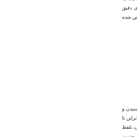
ی دقیق
 شده
نیدن و
راین تا
ن، تلفظ
 بهترین