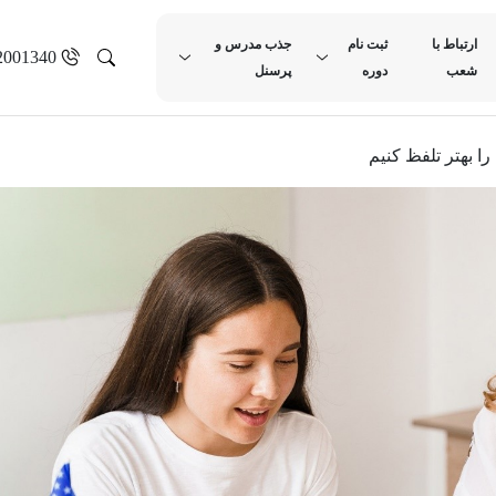
ارتباط با
ثبت نام
جذب مدرس و
2001340
شعب
دوره
پرسنل
ا بهتر تلفظ کنیم