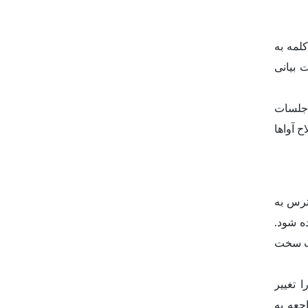
لمه به
 بیانی
جلسات
 آواها
ت. استرس به
ه شود.
طب سخت
 جمله را تغییر
جعه به