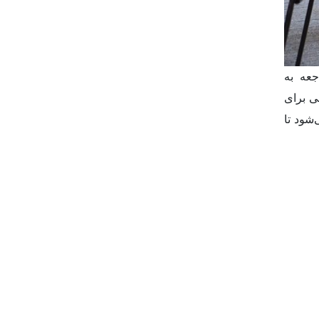
جعه به
ی برای
famil به صورت fam.i.ly بخش‌بندی می‌شود تا