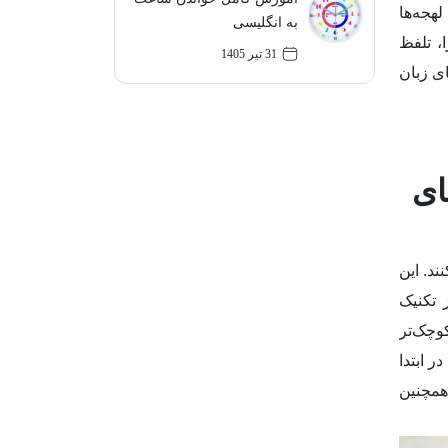
هجه‌ها
به انگلیسی
، تلفظ
31 تیر 1405
ای زبان
ای
ند. این
 تکنیک
وچک‌تر
ه هر آوا را داشته باشند. برای مثال، کلمه‌ای مثل computer شاید در ابتدا
د شد ، همچنین