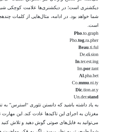
دیکشنری است؛ در دیکشنری‌ها علامت کوچکی شبیه ب
شما خواهد بود. در ادامه، مثال‌هایی از کلمات چند‌
است.
Pho
.to.graph
Pho.
tog
.ra.pher
Beau
.ti.ful
De.
ci
.sion
In
.ter.est.ing
Im.
por
.tant
Al
.pha.bet
Co.
mmu
.ni.ty
Dic
.tion.ar.y
Un.der.
stand
به یاد داشته باشید که دانستن تئوری “استرس” به ت
مغزتان به اجرای این تاکیدها عادت کند. این مهارت تن
می‌توانید به فایل‌های صوتی گوش دهید و تلاش کنید د
شما طبیعی‌تر به نظر برسد ، اگر به فکر مهاجرت ه