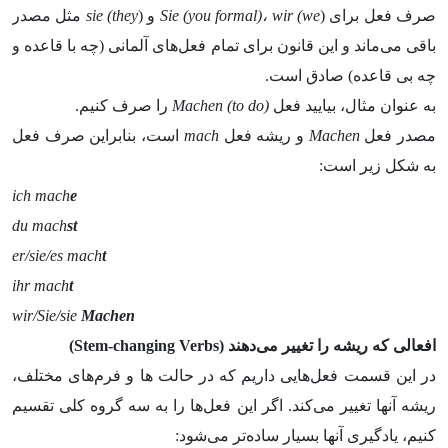
صرف فعل برای (
wir (we
،
Sie (you formal)
و (
sie (they
مثل مصدر
باقی می‌­ماند و این قانون برای تمام فعل‌­های آلمانی (چه با قاعده و
چه بی قاعده) صادق است.
به عنوان مثال، بیایید فعل
Machen (to do)
را صرف کنیم.
مصدر فعل
Machen
و ریشه فعل
mach
است، بنابراین صرف فعل
به شکل زیر است:
ich mach
e
du mach
st
er/sie/es mach
t
ihr mach
t
wir/Sie/sie
Machen
افعالی که ریشه را تغییر می­‌دهند (
Stem-changing Verbs
)
در این قسمت فعل­‌هایی داریم که در حالت­ ها و فرم­‌های مختلف،
ریشه آن­ها تغییر می‌­کند. اگر این فعل­‌ها را به سه گروه کلی تقسیم
کنیم، یادگیری آن­ها بسیار ساده‌­تر می­‌شود: