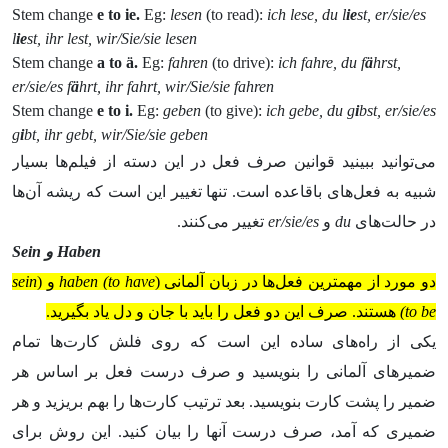
Stem change
e to ie.
Eg:
lesen
(to read):
ich lese, du l
ie
st, er/sie/es
l
ie
st, ihr lest, wir/Sie/sie lesen
Stem change
a to ä.
Eg:
fahren
(to drive):
ich fahre, du f
ä
hrst,
er/sie/es f
ä
hrt, ihr fahrt, wir/Sie/sie fahren
Stem change
e to i.
Eg:
geben
(to give):
ich gebe, du g
i
bst, er/sie/es
g
i
bt, ihr gebt, wir/Sie/sie geben
می­‌توانید ببینید قوانین صرف فعل در این دسته از فیلم­‌ها بسیار
شبیه به فعل­‌های باقاعده است. تنها تغییر این است که ریشه آن­‌ها
در حالت­‌های
du
و
er/sie/es
تغییر می­‌کنند.
Haben
و
Sein
دو مورد از مهم­ترین فعل­‌ها در زبان آلمانی (
haben (to have
و (
sein
(to be
هستند. صرف این دو فعل را باید با جان و دل یاد بگیرید.
یکی از راه­‌های ساده این است که روی فلش­ کارت­‌ها تمام
ضمیرهای آلمانی را بنویسید و صرف درست فعل بر اساس هر
ضمیر را پشت کارت بنویسید. بعد ترتیب کارت­‌
ها را بهم بریزید و هر
ضمیری که آمد، صرف درست آن­ها را بیان کنید. این روش برای