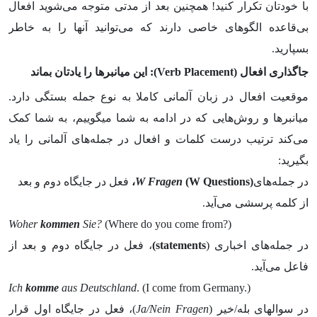
با خودتان تکرار کنید! همچنین بعد از مدتی متوجه می­‌شوید افعال
بی­‌قاعده الگوهای خاصی دارند که می­‌توانید آن­ها را به خاطر
بسپارید.
جاگذاری افعال (
Verb Placement
): این میانبرها را یادتان بماند
موقعیت افعال در زبان آلمانی کاملا به نوع جمله بستگی دارد.
میانبرها و روش­‌هایی که در ادامه به شما می­گوییم، به شما کمک
می­‌کند ترتیب درست کلمات و افعال در جمله­‌های آلمانی را یاد
بگیرید:
در جمله‌های
(W Questions)
W Fragen
،
فعل در جایگاه دوم و بعد
از کلمه پرسشی می‌­آید.
Woher
kommen
Sie?
(Where do you come from?)
در جمله­‌های اخباری (
statements
)
، فعل در جایگاه دوم و بعد از
فاعل می­‌آید.
Ich
komme
aus Deutschland
. (I come from Germany.)
در سوال­های بله/خیر (
Ja/Nein Fragen
)، فعل در جایگاه اول قرار