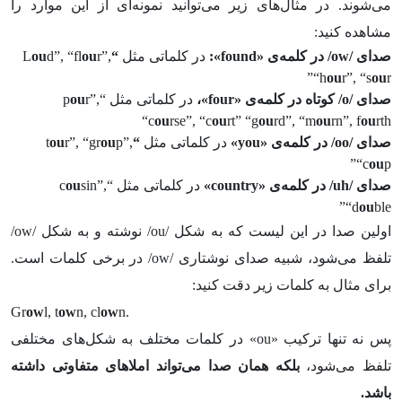
می‌شوند. در مثال‌های زیر می‌توانید نمونه‌ای از این موارد را
مشاهده کنید:
صدای /
ow
/ در کلمه‌ی «
found
»:
در کلماتی مثل
“
r”,
ou
d”, “fl
ou
L
“h
ou
r”, “s
ou
r”
صدای
/o/
کوتاه در کلمه‌ی «
four
»،
در کلماتی مثل “p
r”,
ou
“c
ou
rse”, “c
ou
rt” “g
ou
rd”, “m
ou
rn”, f
ou
rth
صدای
/oo/
در کلمه‌ی «
you
»
در کلماتی مثل
“
p”,
ou
r”, “gr
ou
t
“c
ou
p”
صدای
/uh/
در کلمه‌ی «
country
»
در کلماتی مثل “c
sin”,
ou
“d
ou
ble”
اولین صدا در این لیست که به شکل /ou/ نوشته و به شکل /ow/
تلفظ می‌شود، شبیه صدای نوشتاری /ow/ در برخی کلمات است.
برای مثال به کلمات زیر دقت کنید:
Gr
ow
l, t
ow
n, cl
ow
n.
پس نه تنها ترکیب «ou» در کلمات مختلف به شکل‌های مختلفی
تلفظ می‌شود،
بلکه همان صدا می‌تواند املاهای متفاوتی داشته
باشد.