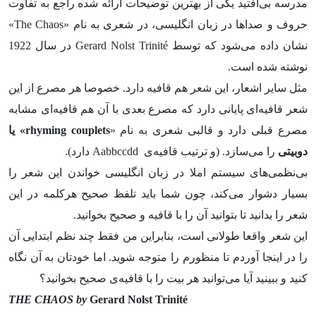
مدرسه بی‌افتید یکی از بهترین توضیحات ارائه شده راجع به تفاوت
حروف و صدا‌ها در زبان انگلیسی، در شعری به نام «The Chaos»
نشان داده می‌شود که توسط Gerard Nolst Trinité در سال 1922
نوشته شده است.
مثل سایر اشعار، این شعر هم قافیه دارد. خصوصا هر مصرع از این
شعر قافیه‌ای پایانی دارد که مصرع بعدی با آن هم قافیه‌ای مشابه
مصرع قبلی دارد و قالبی شعری به نام «
rhyming couplets
» یا
دوبیتی
را می‌سازد‌. (و ترتیب قافیه‌ی Aabbccdd دارد).
بی‌نظمی‌های سیستم املا در زبان انگلیسی خواندن این شعر را
بسیار دشوار می‌کند، چون شما باید تلفظ صحیح هرکلمه در این
شعر را بدانید تا بتوانید آن را با قافیه و صحیح بخوانید.
این شعر واقعا طولانی است، بنابراین من فقط چند نظم ابتدایی آن
را در اینجا آوردم تا منظورم را متوجه شوید. اما خودتان به آن نگاه
کنید و ببینید آیا می‌توانید هر بیت را با قافیه‌ی صحیح بخوانید؟
THE CHAOS by
Gerard Nolst Trinité