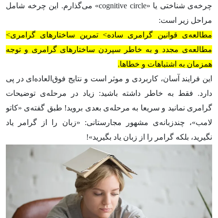
چرخه‌ی شناختی یا «cognitive circle» می‌گذارم. این چرخه شامل
مراحل زیر است:
مطالعه‌ی قوانین گرامری ساده> تمرین ساختار‌های گرامری>
مطالعه‌ی مجدد و به خاطر سپردن ساختار‌های گرامری و توجه
همزمان به اشتباهات و خطاها.
این فرایند آسان، کاربردی و موثر است و نتایج فوق‌العاده‌ای در پی
دارد. فقط به خاطر داشته باشید: زیاد در مرحله‌ی توضیحات
گرامری نمانید و سریعا به مرحله‌ی بعدی بروید! طبق گفته‌ی «کاتو
لامب»، چند‌زبانه‌ی مشهور مجارستانی: «زبان را از گرامر یاد
نگیرید، بلکه گرامر را از زبان یاد بگیرید»!