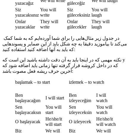
We will write
We will laugh
yazacağız
güleceğiz
Siz
You will
Siz
You will
yazacaksınız
write
güleceksiniz
laugh
Onlar
They will
Onlar
They will
yazacaklar
write
gülecekler
laugh
در جدول زیر مثال‌هایی را برای شما آورده‌ایم که به شما کمک
می‌کند تا بیاموزید دقیقا به چه شکل باید از این ضمایر و پسوندهایی
که باید به آنها اضافه کنید استفاده کنید:
نکته مهمی که در اینجا باید به آن دقت داشته باشید این است که y
که در داخل کروشه قرار گرفته تنها زمانی باید اضافه شود که
آخرین حرف ریشه فعل مصوت باشد:
başlamak – to start
izlemek – to watch
Ben
Ben
I will
I will start
başlayacağım
izleyeceğim
watch
Sen
You will
Sen
You will
başlayacaksın
start
izleyeceksin
watch
He/she/it
He/she/it
O başlayacak
O izleyecek
will start
will watch
Biz
We will
Biz
We will