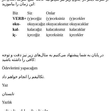
این زمان را بیاموزید:
Biz
Siz
Onlar
VERB+
(y)eceğiz
(y)eceksiniz
(y)ecekler
oku-
okuyacağız
okuyacaksınız
okuyacaklar
kal-
kalacağız
kalacaksınız
kalacaklar
iç-
içeceğiz
içeceksiniz
içecekler
در پایان به شما پیشنهاد می‌کنیم به مثال‌های زیر نیز دقت و توجه
کافی را داشته باشید:
Ödevlerimi yapacağım
تکالیفم را انجام خواهم داد.
Yaz
تابستان
Yazlık
خانه تابستانی، لباس تابستانی