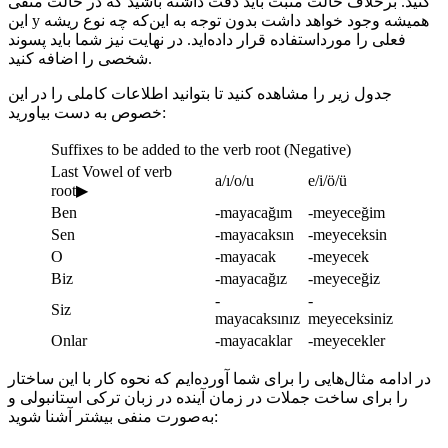
کنید. برخلاف حالت مثبت باید دقت داشته باشید که در حالت منفی
این y همیشه وجود خواهد داشت بدون توجه به این‌که چه نوع ریشه
فعلی را مورداستفاده قرار داده‌اید. در نهایت نیز شما باید پسوند
شخصی را اضافه کنید.
جدول زیر را مشاهده کنید تا بتوانید اطلاعات کاملی را در این
خصوص به دست بیاورید:
Suffixes to be added to the verb root (Negative)
Last Vowel of verb
a/ı/o/u
e/i/ö/ü
root▶
Ben
-mayacağım
-meyeceğim
Sen
-mayacaksın
-meyeceksin
O
-mayacak
-meyecek
Biz
-mayacağız
-meyeceğiz
-
-
Siz
mayacaksınız
meyeceksiniz
Onlar
-mayacaklar
-meyecekler
در ادامه مثال‌هایی را برای شما آورده‌ایم که نحوه کار با این ساختار
را برای ساخت جملات در زمان آینده در زبان ترکی استانبولی و
به‌صورت منفی بیشتر آشنا شوید: