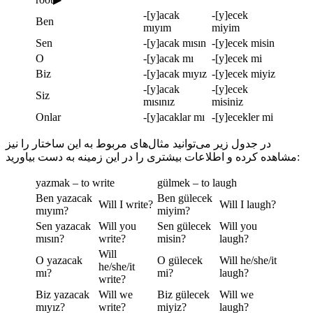
-[y]acak
-[y]ecek
Ben
mıyım
miyim
Sen
-[y]acak mısın
-[y]ecek misin
O
-[y]acak mı
-[y]ecek mi
Biz
-[y]acak mıyız
-[y]ecek miyiz
-[y]acak
-[y]ecek
Siz
mısınız
misiniz
Onlar
-[y]acaklar mı
-[y]ecekler mi
در جدول زیر می‌توانید مثال‌های مربوط به این ساختار را نیز
مشاهده کرده و اطلاعات بیشتری را در این زمینه به دست بیاورید:
yazmak – to write
gülmek – to laugh
Ben yazacak
Ben gülecek
Will I write?
Will I laugh?
mıyım?
miyim?
Sen yazacak
Will you
Sen gülecek
Will you
mısın?
write?
misin?
laugh?
Will
O yazacak
O gülecek
Will he/she/it
he/she/it
mı?
mi?
laugh?
write?
Biz yazacak
Will we
Biz gülecek
Will we
mıyız?
write?
miyiz?
laugh?