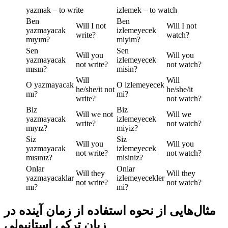
yazmak – to write
izlemek – to watch
Ben
Ben
Will I not
Will I not
yazmayacak
izlemeyecek
write?
watch?
mıyım?
miyim?
Sen
Sen
Will you
Will you
yazmayacak
izlemeyecek
not write?
not watch?
mısın?
misin?
Will
Will
O yazmayacak
O izlemeyecek
he/she/it not
he/she/it
mı?
mi?
write?
not watch?
Biz
Biz
Will we not
Will we
yazmayacak
izlemeyecek
write?
not watch?
mıyız?
miyiz?
Siz
Siz
Will you
Will you
yazmayacak
izlemeyecek
not write?
not watch?
mısınız?
misiniz?
Onlar
Onlar
Will they
Will they
yazmayacaklar
izlemeyecekler
not write?
not watch?
mı?
mi?
مثال‌هایی از نحوه استفاده از زمان آینده در
زبان ترکی استانبولی