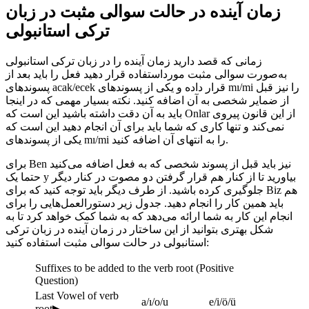
زمان آینده در حالت سوالی مثبت در زبان
ترکی استانبولی
زمانی که قصد دارید زمان آینده را در زبان ترکی استانبولی
به‌صورت سوالی مثبت مورداستفاده قرار دهید فعل را باید بعد از
پسوندهای acak/ecek قرار داده و یکی از پسوندهای mı/mi را نیز قبل
از ضمایر شخصی به آن اضافه کنید. نکته بسیار مهمی که در اینجا
باید به آن دقت داشته باشید این است که Onlar از این قانون پیروی
نمی‌کند و تنها کاری که شما باید برای آن انجام دهید این است که
یکی از پسوندهای mı/mi را به انتهای آن اضافه کنید.
برای Ben نیز باید قبل از پسوند شخصی که به فعل اضافه می‌کنید
حتما یک y بیاورید تا از کنار هم قرار گرفتن دو مصوت در کنار دیگر
جلوگیری کرده باشید. از طرف دیگر باید توجه کنید که برای Biz هم
باید همین کار را انجام دهید. جدول زیر دستورالعمل‌هایی را برای
انجام این کار به شما ارائه می‌دهد که به شما کمک خواهد کرد تا به
شکل بهتری بتوانید از این ساختار در زمان آینده در زبان ترکی
استانبولی در حالت سوالی مثبت استفاده کنید:
Suffixes to be added to the verb root (Positive
Question)
Last Vowel of verb
a/ı/o/u
e/i/ö/ü
root▶