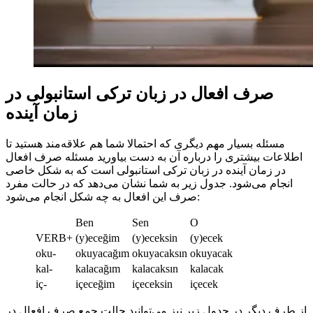
صرف افعال در زبان ترکی استانبولی در
زمان آینده
مسئله بسیار مهم دیگری که احتمالا شما هم علاقه‌مند هستید تا
اطلاعات بیشتری را درباره آن به دست بیاورید مسئله صرف افعال
در زمان آینده در زبان ترکی استانبولی است که به شکل خاصی
انجام می‌شود. جدول زیر به شما نشان می‌دهد که در حالت مفرد
صرف این افعال به چه شکل انجام می‌شود:
Ben
Sen
O
VERB+
(y)eceğim
(y)eceksin
(y)ecek
oku-
okuyacağım
okuyacaksın
okuyacak
kal-
kalacağım
kalacaksın
kalacak
iç-
içeceğim
içeceksin
içecek
از طرف دیگر در جدول زیر نیز می‌توانید حالت جمع صرف افعال در