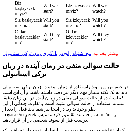
Biz
Will we
Biz izleyecek
Will we
başlayacak
start?
miyiz?
watch?
mıyız?
Siz başlayacak
Will you
Siz izleyecek
Will you
mısınız?
start?
misiniz?
watch?
Onlar
Onlar
Will they
Will they
başlayacaklar
izleyecekler
start?
watch?
mı?
mi?
بیشتر بخوانید:
پنج اشتباه رایج در یادگیری زبان ترکی استانبولی
حالت سوالی منفی در زمان آینده در زبان
ترکی استانبولی
در خصوص این روش استفاده از زمان آینده در زبان ترکی استانبولی
باید به یک نکته بسیار مهم دیگر نیز دقت داشته باشید و آن این است
که استفاده از حالت سوالی منفی در زمان آینده در این زبان دقیقا
مشابه استفاده از حالت سوالی مثبت است و تفاوت چندانی از این
نظر وجود ندارد. در اینجا نیز شما باید فعل را بعد از
mayacak/meyecek به دو قسمت تقسیم کنید و سپس mı/mi را
درست قبل از پسوند شخصی در آن قرار دهید.
دوباره در اینجا باید توجه داشته باشید که Onlar یک استثنا خواهد بود