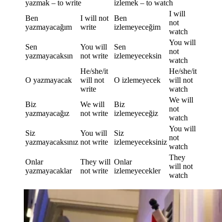
yazmak – to write
izlemek – to watch
I will
Ben
I will not
Ben
not
yazmayacağım
write
izlemeyeceğim
watch
You will
Sen
You will
Sen
not
yazmayacaksın
not write
izlemeyeceksin
watch
He/she/it
He/she/it
O yazmayacak
will not
O izlemeyecek
will not
write
watch
We will
Biz
We will
Biz
not
yazmayacağız
not write
izlemeyeceğiz
watch
You will
Siz
You will
Siz
not
yazmayacaksınız
not write
izlemeyeceksiniz
watch
They
Onlar
They will
Onlar
will not
yazmayacaklar
not write
izlemeyecekler
watch