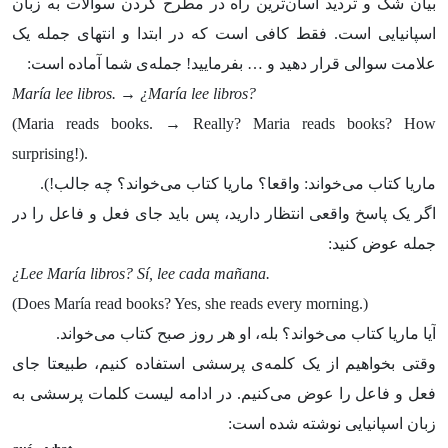
بیان شک و تردید آسان‌ترین راه در مطرح کردن سوالات به زبان
اسپانیایی است. فقط کافی است که در ابتدا و انتهای جمله یک
علامت سوالی قرار دهید و … بفرمایید! جمله‌ی شما آماده است:
María lee libros.
→
¿María lee libros?
(Maria reads books. → Really? Maria reads books? How
surprising!).
ماریا کتاب می‌خواند: واقعا؟ ماریا کتاب می‌خواند؟ چه جالب!).
اگر یک پاسخ واقعی انتظار دارید، پس باید جای فعل و فاعل را در
جمله عوض کنید:
¿Lee María libros? Sí, lee cada mañana.
(Does María read books? Yes, she reads every morning.)
آیا ماریا کتاب می‌خواند؟ بله، او هر روز صبح کتاب می‌خواند.
وقتی بخواهیم از یک کلمه‌ی پرسشی استفاده کنیم، طبیعتا جای
فعل و فاعل را عوض می‌کنیم. در ادامه لیست کلمات پرسشی به
زبان اسپانیایی نوشته شده است: