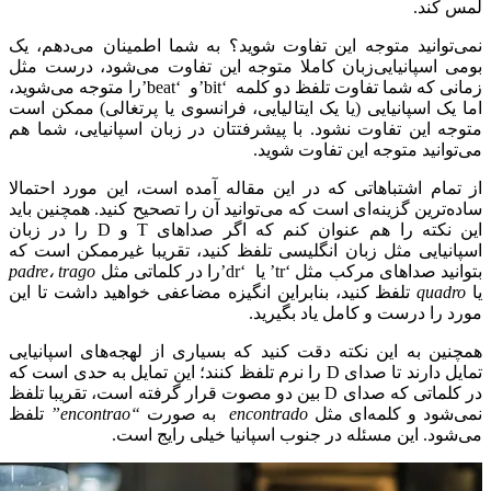
لمس کند.
نمی‌توانید متوجه این تفاوت شوید؟ به شما اطمینان می‌دهم، یک
بومی اسپانیایی‌زبان کاملا متوجه این تفاوت می‌شود، درست مثل
زمانی که شما تفاوت تلفظ دو کلمه ‘bit’و ‘beat’را متوجه می‌شوید،
اما یک اسپانیایی (یا یک ایتالیایی، فرانسوی یا پرتغالی) ممکن است
متوجه این تفاوت نشود. با پیشرفتتان در زبان اسپانیایی، شما هم
می‌توانید متوجه این تفاوت شوید.
از تمام اشتباهاتی که در این مقاله آمده است، این مورد احتمالا
ساده‌ترین گزینه‌ای است که می‌توانید آن را تصحیح کنید. همچنین باید
این نکته را هم عنوان کنم که اگر صداهای T و D را در زبان
اسپانیایی مثل زبان انگلیسی تلفظ کنید، تقریبا غیرممکن است که
بتوانید صداهای مرکب مثل ‘tr’ یا ‘dr’را در کلماتی مثل
trago
،
padre
یا
quadro
تلفظ کنید، بنابراین انگیزه مضاعفی خواهید داشت تا این
مورد را درست و کامل یاد بگیرید.
همچنین به این نکته دقت کنید که بسیاری از لهجه‌های اسپانیایی
تمایل دارند تا صدای D را نرم تلفظ کنند؛ این تمایل به حدی است که
در کلماتی که صدای D بین دو مصوت قرار گرفته است، تقریبا تلفظ
نمی‌شود و کلمه‌ای مثل
encontrado
به صورت
“encontrao”
تلفظ
می‌شود. این مسئله در جنوب اسپانیا خیلی رایج است.