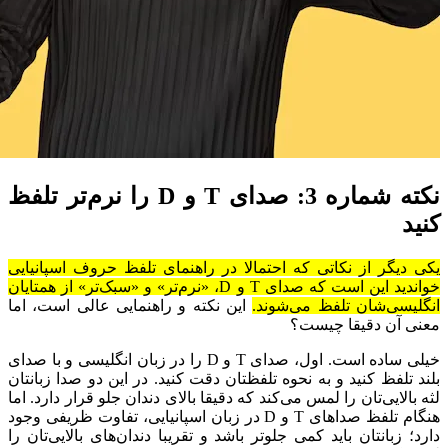
نکته شماره 3: صدای
T
و
D
را نرم‌تر تلفظ
کنید
یکی دیگر از نکاتی که احتمالا در راهنمای تلفظ حروف اسپانیایی
خواندید این است که صدای T و D، «نرم‌تر» و «سبک‌تر» از همتایان
انگلیسی‌شان تلفظ می‌شوند.
این نکته و راهنمایی عالی است، اما
معنی آن دقیقا چیست؟
خیلی ساده است. اول، صدای T و D را در زبان انگلیسی و با صدای
بلند تلفظ کنید و به نحوه تلفظتان دقت کنید. در این دو صدا زبانتان
لثه بالایی‌تان را لمس می‌کند که دقیقا بالای دندان جلو قرار دارد. اما
هنگام تلفظ صداهای T و D در زبان اسپانیایی، تفاوت ظریفی وجود
دارد؛ زبانتان باید کمی جلوتر باشد و تقریبا دندان‌های بالایی‌تان را