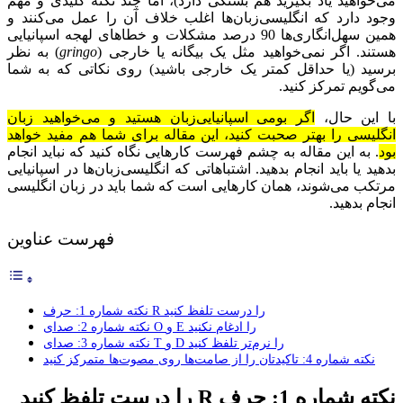
می‌خواهید یاد بگیرید هم بستگی دارد)، اما چند نکته کلیدی و مهم
وجود دارد که انگلیسی‌زبان‌ها اغلب خلاف آن را عمل می‌کنند و
همین سهل‌انگاری‌ها 90 درصد مشکلات و خطاهای لهجه اسپانیایی
هستند. اگر نمی‌خواهید مثل یک بیگانه یا خارجی (
gringo
) به نظر
برسید (یا حداقل کمتر یک خارجی باشید) روی نکاتی که به شما
می‌گویم تمرکز کنید.
با این حال،
اگر بومی اسپانیایی‌زبان هستید و می‌خواهید زبان
انگلیسی را بهتر صحبت کنید، این مقاله برای شما هم مفید خواهد
بود
. به این مقاله به چشم فهرست کارهایی نگاه کنید که نباید انجام
بدهید یا باید انجام بدهید. اشتباهاتی که انگلیسی‌زبان‌ها در اسپانیایی
مرتکب می‌شوند، همان کارهایی است که شما باید در زبان انگلیسی
انجام بدهید.
فهرست عناوین
نکته شماره 1: حرف R را درست تلفظ کنید
نکته شماره 2: صدای O و E را ادغام نکنید
نکته شماره 3: صدای T و D را نرم‌تر تلفظ کنید
نکته شماره 4: تاکیدتان را از صامت‌ها روی مصوت‌ها متمرکز کنید
نکته شماره 1: حرف
R
را درست تلفظ کنید