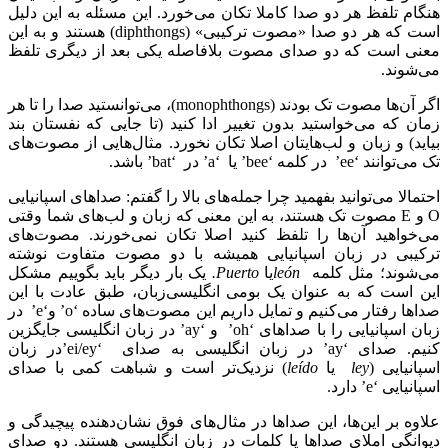
هنگام تلفظ هر دو صدا کاملا تکان می‌خورد. این مسئله به این دلیل
است که هر دو صدا «مصوت ترکیبی» (diphthongs) هستند و به این
معنی است که دو صدای مصوت بلافاصله یکی بعد از دیگری تلفظ
می‌شوند.
اگر آن‌ها مصوت تک بودند (monophthongs)، می‌توانستید صدا را تا هر
زمان که می‌خواستید بدون تغییر ادا کنید (تا جایی که نفستان بند
بیاید) و زبان و لب‌هایتان اصلا تکان نخورد. مثال‌هایی از مصوت‌های
تک می‌توانند ‘ee’ در کلمه ‘bee’ یا ‘a’ در ‘bat’ باشد.
احتمالا می‌توانید بفهمید چرا جمله‌های بالا را گفتم: صداهای اسپانیایی
O و E مصوت تک هستند، به این معنی که زبان و لب‌های شما وقتی
می‌خواهید آن‌ها را تلفظ کنید اصلا تکان نمی‌خورند. مصوت‌های
ترکیبی در زبان اسپانیایی همیشه با دو مصوت متفاوت نوشته
می‌شوند؛ مثل کلمه
león
یا
Puerto
.
یک بار دیگر باید بگوییم مشکل
این است که به عنوان یک بومی انگلیسی‌زبان، طبق عادت با این
صداها رفتار می‌کنیم و تمایل داریم این مصوت‌های ساده ‘o’ و‘e’ در
زبان اسپانیایی را با صداهای ‘oh’ و ‘ay’ در زبان انگلیسی جایگزین
کنیم. صدای ‘ay’ در زبان انگلیسی به صدای ‘ei/ey’در زبان
اسپانیایی (
ley
یا
leído
) نزدیک‌تر است و شباهت کمی با صدای
اسپانیایی ‘e’ دارد.
علاوه بر این‌ها، این صداها در مثال‌های فوق‌ نشان‌دهنده پیچیدگی و
دیوانگی املای صداها یا کلمات در زبان انگلیسی هستند. دو صدای