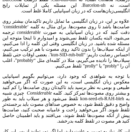
است، نه Barcelon-uh. این مسئله یکی از تمایلات رایج
انگلیسی‌زبان‌هاست که در زبان اسپانیایی کاملا غلط است.
علاوه بر این، در زبان انگلیسی ما تمایل داریم تاکیدمان بیشتر روی
صامت‌ها باشد تا روی مصوت‌ها. برای مثال به کلمه ‘considerable’
دقت کنید که در زبان اسپانیایی به صورت
considerable
ترجمه
می‌شود، البته یکسان تلفظ نمی‌شوند و امیدوارم تا اینجا متوجه این
مسئله شده باشید. در زبان انگلیسی وقتی این کلمه را ادا می‌کنیم،
از اینکه سیلاب‌ها را بدون تاکید روی مصوت با هم ترکیب می‌کنیم،
احساس رضایت داریم: “kun-SID-ruh-bull’. بعضی اوقات حتی تلفظ
سیلاب‌ها را نادیده می‌گیریم، مثلا در کلمه‌ای مثل “probably”، اغلب
آن را “probly” یا “prolly” تلفظ می‌کنیم.
با توجه به شواهدی که وجود دارد، می‌توانیم بگوییم اسپانیایی
معکوس زبان انگلیسی است، به این صورت که اگر می‌خواهید
طبیعی و بومی به نظر برسید باید تاکیدتان روی صامت‌ها را کم کنید
و بیشتر روی مصوت‌ها تمرکز کنید. کلمه
Considerable
چیزی شبیه
به kon-seed-eh-RAH-bleh تلفظ می‌شود و هر سیلاب باید به طور
واضح و دقیق تلفظ شود، به خصوص صداهای مصوت باید برجسته‌تر
تلفظ شوند. اگر می‌خواهید راحت و عامیانه صحبت کنید، صامت‌ها
پیش از آنکه مصوت‌ها تلفظ شوند، می‌افتند و باید اطمینان حاصل
کنید هر مصوت در تلفظ کلمه بدرخشد.
این کار نیاز به تمرین و عادت دارد، اما اگر نمی‌توانید از پس این کار