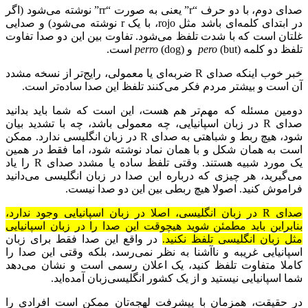
صدای دوم، با دو حرف “r” یعنی به صورت “rr” نوشته می‌شود (اگر
در ابتدای کلمه‌ای باشد مثل rojo، با یک r نوشته می‌شود) و صدایی
غلتان است که با شدت تلفظ می‌شود. تفاوت بین این دو صدا تفاوت
تلفظ دو کلمه
(but) و
pero
(dog) است.
perro
خبر خوب اینکه صدای R ضربه‌ای یا معمولی، رایج‌تر از نسخه مشدد
آن است و بیشتر مردم فکر می‌کنند تلفظ این صدا ساده‌تر است.
دومین مسئله که مهم‌تر هم هست، این است که شما باید بدانید
صدای R در زبان اسپانیایی، چه معمولی باشد، چه با تشدید بیان
شود، هیچ ربط و شباهتی به صدای R در زبان انگلیسی ندارد. ممکن
است به همان شکل و با همان نماد نوشته شود، اما فقط در همین
یک مورد شبیه هستند. وقتی تلفظ ساده یا مشدد صدای R را یاد
می‌گیرید، هر چیزی که درباره این صدا در زبان انگلیسی می‌دانید
فراموش کنید. اصولا هیچ ربطی بین این دو صدا نیست.
صدای R در زبان انگلیسی، اصلا در زبان اسپانیایی وجود ندارد،
بنابراین باید مطمئن شوید هیچوقت این صدا را در زبان اسپانیایی
مثل زبان انگلیسی تلفظ نکنید.
در واقع این صدا فقط برای زبان
اسپانیایی غریبه و ناآشنا به نظر نمی‌رسد، بلکه وقتی این صدا را
کاملا متفاوت تلفظ کنید، یک اعلان رسمی است و نشان می‌دهد
شما اسپانیایی نیستید و از یک کشور انگلیسی‌زبان آمده‌اید.
در حقیقت، همزمان با پیشرفت لهجه‌تان ممکن است افرادی را