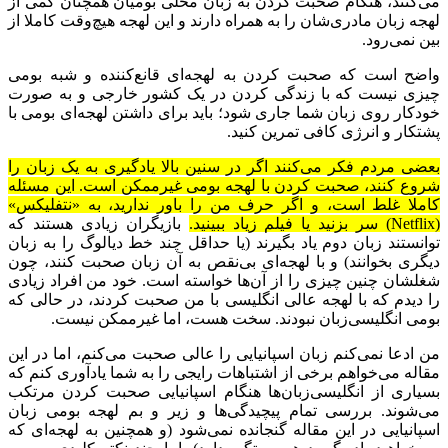
می‌کنند، هنگام صحبت کردن به زبان محلی بومیان همچنان کمی از
لهجه زبان مادری‌شان را به همراه دارند و این لهجه هیچ‌وقت کاملا از
بین نمی‌رود.
واضح است که صحبت کردن به لهجه‌ای قانع‌کننده و شبه بومی
چیزی نیست که با زندگی کردن در یک کشور خارجی و به صورت
خودکار روی زبان شما جاری شود؛ باید برای داشتن لهجه‌ای بومی با
پشتکار و انرژی کافی تمرین کنید.
بعضی مردم فکر می‌کنند اگر در سنین بالا یادگیری به یک زبان را
شروع کنند، صحبت کردن با لهجه بومی غیرممکن است. این مسئله
کاملا غلط است، و اگر حرف من را باور ندارید، به «نتفلیکس»
(Netflix) سر بزنید یا فیلم زیاد ببینید.
بازیگران زیادی هستند که
توانستند زبان دوم یاد بگیرند (یا حداقل چند خط دیالوگ را به زبان
دیگری بخوانند) و با لهجه‌ای بی‌نقص به آن زبان صحبت کنند، چون
شغلشان چنین چیزی را از آن‌ها خواسته است. خود من افراد زیادی
را دیدم که با لهجه عالی انگلیسی با من صحبت کردند، در حالی که
بومی انگلیسی‌زبان نبودند. سخت هست، اما غیرممکن نیست.
من ادعا نمی‌کنم زبان اسپانیایی را عالی صحبت می‌کنم، اما در این
مقاله می‌خواهم برخی از اشتباهات رایجی را به شما یادآوری کنم که
بسیاری از انگلیسی‌زبان‌ها هنگام اسپانیایی صحبت کردن مرتکب
می‌شوند. بررسی تمام پیچیدگی‌ها و زیر و بم لهجه بومی زبان
اسپانیایی در این مقاله گنجانده نمی‌شود (و همچنین به لهجه‌ای که