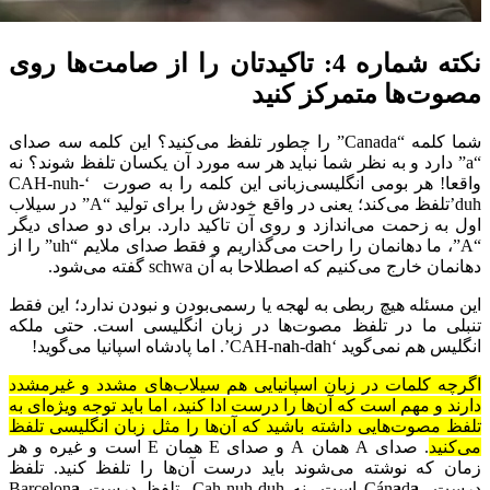
نکته شماره 4: تاکیدتان را از صامت‌ها روی
مصوت‌ها متمرکز کنید
شما کلمه “Canada” را چطور تلفظ می‌کنید؟ این کلمه سه صدای
“a” دارد و به نظر شما نباید هر سه مورد آن یکسان تلفظ شوند؟ نه
واقعا! هر بومی انگلیسی‌زبانی این کلمه را به صورت ‘CAH-nuh-
duh’تلفظ می‌کند؛ یعنی در واقع خودش را برای تولید “A” در سیلاب
اول به زحمت می‌اندازد و روی آن تاکید دارد. برای دو صدای دیگر
“A”، ما دهانمان را راحت می‌گذاریم و فقط صدای ملایم “uh” را از
دهانمان خارج می‌کنیم که اصطلاحا به آن schwa گفته می‌شود.
این مسئله هیچ ربطی به لهجه یا رسمی‌بودن و نبودن ندارد؛ این فقط
تنبلی ما در تلفظ مصوت‌ها در زبان انگلیسی است. حتی ملکه
انگلیس هم نمی‌گوید ‘CAH-n
h’. اما پادشاه اسپانیا می‌گوید!
a
h-d
a
اگرچه کلمات در زبان اسپانیایی هم سیلاب‌های مشدد و غیرمشدد
دارند و مهم است که آن‌ها را درست ادا کنید، اما باید توجه ویژه‌ای به
تلفظ مصوت‌هایی داشته باشید که آن‌ها را مثل زبان انگلیسی تلفظ
می‌کنید
. صدای A همان A و صدای E همان E است و غیره و هر
زمان که نوشته می‌شوند باید درست آن‌ها را تلفظ کنید. تلفظ
درست، Cán
a
d
a
است، نه Cah-nuh-duh. تلفظ درست Barcelon
a