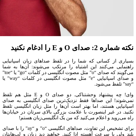
نکته شماره 2: صدای
O
و
E
را ادغام نکنید
بسیاری از کسانی که شما را در تلفظ صداهای زبان اسپانیایی
راهنمایی می‌کنند این اشتباه را مرتکب می‌شوند: آن‌ها به شما
می‌گویند که صدای “o” مثل مصوت انگلیسی در کلمات “go” یا “toe”
و صدای اسپانیایی “e” مثل مصوت انگلیسی در کلمات “way” یا
“say” تلفظ می‌شود.
وای! چه پیشنهاد وحشتناکی. دو صدای O و E مثل هم تلفظ
نمی‌شوند! این صداها فقط نزدیک‌ترین صدای انگلیسی به صدای
اسپانیایی هستند، اما بهتر است آن‌ها را مثل زبان انگلیسی تلفظ
نکنید. در غیر اینصورت با علامت بزرگی بالای سرتان در خیابان‌ها
راه می‌روید و اعلام می‌کنید که من یک انگلیسی‌زبان هستم!
برای تشخیص این تفاوت، صداهای انگلیسی “o” و “ay” را با صدای
بلند ولی با سرعت آهسته ادا کنید. خواهید دید زبان و لب‌هایتان