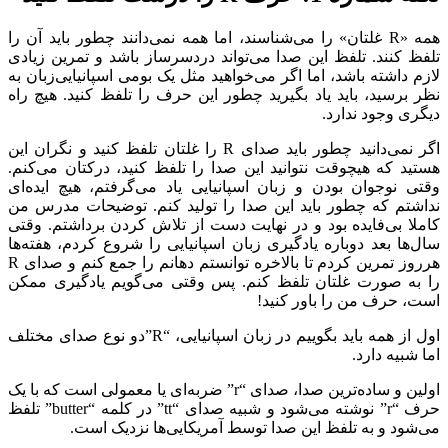
همه «R غلتان» را می‌شناسند، اما همه نمی‌دانند چطور باید آن را
تلفظ کنند. تلفظ این صدا می‌تواند دردسرساز باشد و تمرین زیادی
لازم داشته باشد، اما اگر می‌خواهید مثل یک بومی اسپانیایی‌زبان به
نظر برسید، باید یاد بگیرید چطور این حرف را تلفظ کنید. هیچ راه
دیگری وجود ندارد.
اگر نمی‌دانید چطور باید صدای R را غلتان تلفظ کنید و نگران این
هستید که هیچوقت نتوانید این صدا را تلفظ کنید، درکتان می‌کنم.
وقتی نوجوان بودن و زبان اسپانیایی یاد می‌گرفتم، هیچ ایده‌ای
نداشتم که چطور باید این صدا را تولید کنم. توضیحات مدرس من
کاملا بی‌فایده بود و در نهایت دست از تلاش کردن برداشتم. وقتی
سال‌ها بعد دوباره یادگیری زبان اسپانیایی را شروع کردم، هفته‌ها
هرروز تمرین کردم تا بالاخره توانستم دهانم را جمع کنم و صدای R
را به صورت غلتان تلفظ کنم. پس وقتی می‌گویم یادگیری ممکن
است، حرف من را باور کنید!
اول از همه باید بگوییم در زبان اسپانیایی، “R”دو نوع صدای مختلف
اما شبیه دارد.
اولین و ساده‌ترین صدا، صدای “r” ضربه‌ای یا معمولی است که با یک
حرف “r” نوشته می‌شود و شبیه صدای “tt” در کلمه “butter” تلفظ
می‌شود و به تلفظ این صدا توسط آمریکایی‌ها نزدیک است.