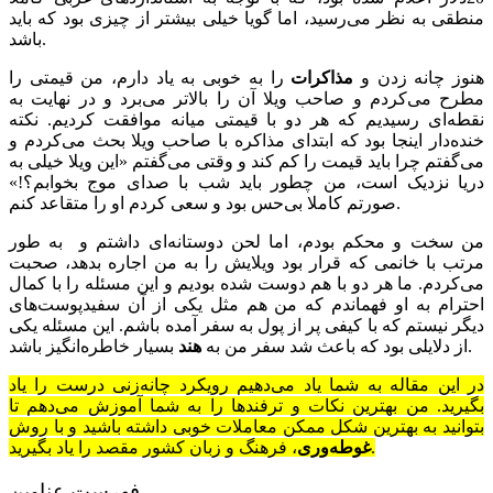
منطقی به نظر می‌رسید، اما گویا خیلی بیشتر از چیزی بود که باید
باشد.
هنوز چانه زدن و
مذاکرات
را به خوبی به یاد دارم،‌ من قیمتی را
مطرح می‌کردم و صاحب ویلا آن را بالاتر می‌برد و در نهایت به
نقطه‌ای رسیدیم که هر دو با قیمتی میانه موافقت کردیم. نکته
خنده‌دار اینجا بود که ابتدای مذاکره با صاحب ویلا بحث می‌کردم و
می‌گفتم چرا باید قیمت را کم کند و وقتی می‌گفتم «این ویلا خیلی به
دریا نزدیک است، من چطور باید شب با صدای موج بخوابم؟!»
صورتم کاملا بی‌حس بود و سعی کردم او را متقاعد کنم.
من سخت و محکم بودم، اما لحن دوستانه‌ای داشتم و به طور
مرتب با خانمی که قرار بود ویلایش را به من اجاره بدهد، صحبت
می‌کردم. ما هر دو با هم دوست شده بودیم و این مسئله را با کمال
احترام به او فهماندم که من هم مثل یکی از آن سفیدپوست‌های
دیگر نیستم که با کیفی پر از پول به سفر آمده باشم. این مسئله یکی
بسیار خاطره‌انگیز باشد.
از دلایلی بود که باعث شد سفر من به
هند
در این مقاله به شما یاد می‌دهیم رویکرد چانه‌زنی درست را یاد
بگیرید. من بهترین نکات و ترفندها را به شما آموزش می‌دهم تا
بتوانید به بهترین شکل ممکن معاملات خوبی داشته باشید و با روش
، فرهنگ و زبان کشور مقصد را یاد بگیرید.
غوطه‌وری
فهرست عناوین