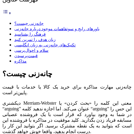
چانه‌زنی چیست؟
باورهای رایج و سوتفاهمات موجود درباره چانه‌زنی
فرهنگ را بشناسید
زبان هدف را تمرین کنید
تکنیک‌های چانه‌زنی به زبان انگلیسی
سلام و احوال‌پرسی
قیمت‌پرسیدن
مذاکره
چانه‌زنی چیست؟
چانه‌زنی مهارت مذاکره برای خرید یک کالا یا خدمات با قیمت
پایین‌تر است.
دیکشنری Merriam-Webster معنی این کلمه را «بحث کردن» یا
“arguing” عنوان می‌کند. اما اجازه ندهید کلمه “arguing” این حس را
در شما به وجود بیاورد که قرار است با یک فروشنده عصبانی
مسابقه فریاد زدن بگذارید. کلید موفقیت در مذاکره با فروشنده این
است که بتوانید به یک نقطه مشترک برسید. اگر بتوانید این کار را
درست انجام بدهید، واقعا خوش خواهد گذشت.