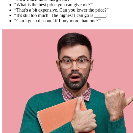
“What is the best price you can give me?”
“That’s a bit expensive. Can you lower the price?”
“It’s still too much. The highest I can go is _____.”
“Can I get a discount if I buy more than one?”