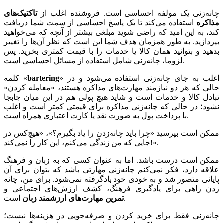
چانه‌زنی یک مولفه احساسی است. فروشنده اغلب از
تاکتیک‌های
مذاکره
استفاده می‌کند تا یک پاسخ احساسی از سمت شما دریافت
کند، به این امید که راضی شوید مبلغی بیشتر از آنچه که می‌خواهید
بپردازید. به طور همزمان هدف شما این است که نظر آن‌ها را تغییر
بدهید و بتوانید همان کالا یا خدمات را با قیمت کمتری بخرید. پس
لزوما، چانه‌زنی شامل استفاده از مسائل احساسی است.
» اغلب به جای چانه‌زنی استفاده می‌شود و در
bartering
کلمه «
حالی که هر دو نیازمند مهارت‌های مذاکره هستند، «معامله کردن»
تبادل کالا و خدمات است و شاید هیچ پولی هم در این میان جابجا
نشود؛ در حالی که چانه‌زنی مذاکره برای قیمتی کمتر است و اغلب
با پرداخت پول به صورت نقد یا کارت اعتباری همراه است.
ممکن است بپرسید «چرا باید چانه‌زدن را یاد بگیرم؟»، «هیچ‌کس در
جایی که من زندگی می‌کنم، این کار را نمی‌کند!».
ممکن است درست باشد. اما به عنوان کسی که به زبان و فرهنگ
علاقه دارد، فکر نمی‌کنم چانه‌زنی مهارتی باشد که بتوان برای آن
پایانی متصور شد و به خودی خود یادگرفته نمی‌شود. برای من، چانه
زدن راهی برای یادگیری فرهنگ، کشف ارزش‌های اجتماعی و
است.
تمرین مهارت‌های ارزشمند زبان
چانه‌زنی فقط برای خرید کردن و صرفه‌جویی در هزینه‌ها نیست؛