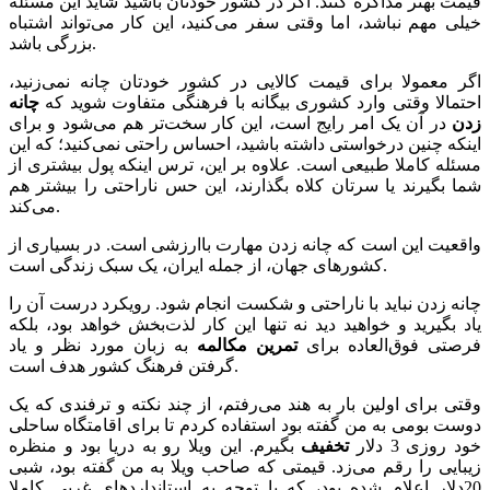
قیمت بهتر مذاکره کنند. اگر در کشور خودتان باشید شاید این مسئله
خیلی مهم نباشد، اما وقتی سفر می‌کنید، این کار می‌تواند اشتباه
بزرگی باشد.
اگر معمولا برای قیمت کالایی در کشور خودتان چانه نمی‌زنید،
احتمالا وقتی وارد کشوری بیگانه با فرهنگی متفاوت شوید که
چانه
زدن
در آن یک امر رایج است، این کار سخت‌تر هم می‌شود و برای
اینکه چنین درخواستی داشته باشید، احساس راحتی نمی‌کنید؛ که این
مسئله کاملا طبیعی است. علاوه بر این، ترس اینکه پول بیشتری از
شما بگیرند یا سرتان کلاه بگذارند، این حس ناراحتی را بیشتر هم
می‌کند.
واقعیت این است که چانه زدن مهارت باارزشی است. در بسیاری از
کشورهای جهان، از جمله ایران، یک سبک زندگی است.
چانه زدن نباید با ناراحتی و شکست انجام شود. رویکرد درست آن را
یاد بگیرید و خواهید دید نه تنها این کار لذت‌بخش خواهد بود، بلکه
فرصتی فوق‌العاده برای
تمرین مکالمه
به زبان مورد نظر و یاد
گرفتن فرهنگ کشور هدف است.
وقتی برای اولین بار به هند می‌رفتم، از چند نکته و ترفندی که یک
دوست بومی به من گفته بود استفاده کردم تا برای اقامتگاه ساحلی
خود روزی 3 دلار
تخفیف
بگیرم. این ویلا رو به دریا بود و منظره
زیبایی را رقم می‌زد. قیمتی که صاحب ویلا به من گفته بود، شبی
20دلار اعلام شده بود، که با توجه به استانداردهای غربی کاملا