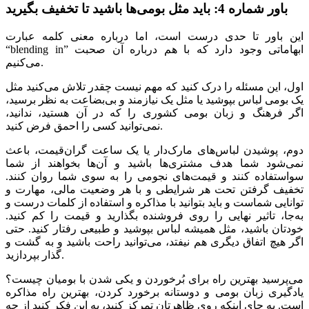
باور شماره 4: باید مثل بومی‌ها باشید تا تخفیف بگیرید
این باور تا حدی درست است، اما درباره معنی کلمه عبارت
“blending in” ابهاماتی وجود دارد که با هم درباره آن صحبت
می‌کنیم.
اول، این مسئله را درک کنید که مهم نیست چقدر تلاش می‌کنید مثل
یک بومی لباس بپوشید یا مثل یک نیازمند و بی‌بضاعت به نظر برسید،
اگر فرهنگ و زبان بومی کشوری را که در آن هستید، ندانید،
نمی‌توانید کسی را احمق فرض کنید.
دوم، پوشیدن لباس‌های مارک‌دار یا یک ساعت گران‌قیمت، باعث
نمی‌شود شما هدف مشتری‌ها باشید و آن‌ها بخواهند از شما
سواستفاده کنند و قیمت‌های نجومی را به سوی شما روان کنند.
تخفیف گرفتن تحت هر شرایطی و با هر وضعیت مالی، مهارت و
توانایی شماست و باید بتوانید با مذاکره و استفاده از کلمات درست و
به‌جا، تاثیر نهایی را روی فروشنده بگذارید و قیمت را کم کنید.
خودتان باشید، مثل همیشه لباس بپوشید و طبیعی رفتار کنید. حتی
اگر هیچ اتفاق دیگری هم نیفتد، می‌توانید راحت باشید و به گشت و
گذار بپردازید.
می‌پرسید بهترین راه برای بُرخوردن و یکی شدن با بومیان چیست؟
یادگیری زبان بومی و دوستانه برخورد کردن، بهترین راه مذاکره
است. به جای اینکه روی ظاهرتان تمرکز کنید، به این فکر کنید از چه