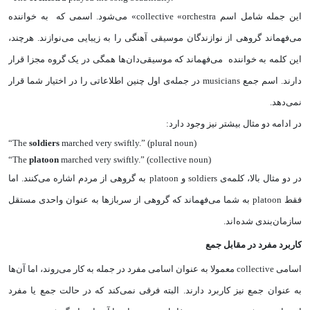
این جمله شامل اسم collective «orchestra» می‌شود. اسمی که به خواننده
می‌فهماند گروهی از نوازندگان موسیقی آهنگی را به زیبایی می‌نوازند. هرچند،
این کلمه به خواننده می‌فهماند که موسیقی‌‌دان‌ها همگی در یک گروه مجزا قرار
دارند. اسم جمع musicians در جمله‌ی اول چنین اطلاعاتی را در اختیار شما قرار
نمی‌دهد.
در ادامه دو مثال بیشتر نیز وجود دارد:‌
“The
soldiers
marched very swiftly.” (plural noun)
“The
platoon
marched very swiftly.” (collective noun)
در دو مثال بالا، کلمه‌ی soldiers و platoon به گروهی از مردم اشاره می‌کنند. اما
فقط platoon به شما می‌فهماند که گروهی از سربازها به عنوان واحدی مستقل
سازمان‌بندی شده‌اند.
کاربرد مفرد در مقابل جمع
اسامی collective معمولا به عنوان اسامی مفرد در جمله به کار می‌روند، اما آن‌ها
به عنوان جمع نیز کاربرد دارند. البته فرقی نمی‌کند که در حالت جمع یا مفرد