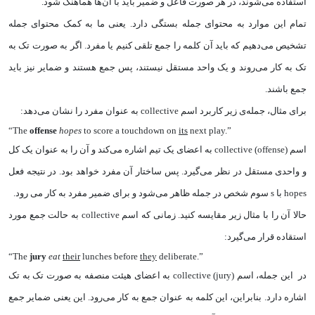
استفاده می‌شوند، در هر صورت فاعل و ضمیر باید با آن‌ها هماهنگ شود.
تمام این موارد به محتوای جمله بستگی دارد. یعنی ما به کمک محتوای جمله
تشخیص می‌دهیم که باید آن کلمه را جمع تلقی کنیم یا مفرد. اگر به صورت تک به
تک به کار می‌روند و یک واحد مستقل نیستند،‌ پس جمع هستند و ضمایر نیز باید
جمع باشند.
برای مثال، جمله‌ی زیر کاربرد اسم collective به عنوان مفرد را نشان می‌دهد:
“The
offense
hopes
to score a touchdown on
its
next play.”
اسم collective (offense) به اعضای یک تیم اشاره می‌کند و آن را به عنوان یک کل
و واحدی مستقل در نظر می‌گیرد. پس ساختار آن مفرد خواهد بود. در نتیجه فعل
hopes با s‌ سوم شخص در جمله ظاهر می‌شود و برای ضمیر مفرد به کار می رود.
حالا آن را با مثال زیر مقایسه کنید. زمانی که اسم collective به حالت جمع مورد
استقاده قرار می‌گیرد:
“The
jury
eat
their
lunches before
they
deliberate.”
در این جمله، اسم collective (jury) به اعضای هیئت منصفه به صورت تک به تک
اشاره دارد. بنابراین، این کلمه به عنوان جمع به کار می‌رود. این یعنی ضمایر جمع