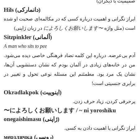
صمیمیت با دیگران)
(دانمارکی)
Hils
ابراز نگرانی و اهمیت درباره کسی که در مکالمه‌ای صحبت او شده
است (مثل واژه
〜によろしくお願いします
در زبان ژاپنی)
(آلمانی)
Sitzpinkler
A man who sits to pee
آدم بی‌عرضه. درباره این کلمه تضاد فرهنگی خاصی دیده می‌شود.
من در خانه‌های زیادی در آلمان بودم که نشان دستشویی آن‌ها،
نشان یک مرد بود. مطمئنم این مسئله نوعی تحول و تغییر در
برابری جنسیتی است!
(اینوییت)
Okradlakpok
پرحرفی کردن، زیاد حرف زدن.
〜によろしくお願いします
/ ~ ni yoroshiku
(ژاپنی)
onegaishimasu
ابراز نگرانی یا اهمیت دادن به کسی.
(روسی)
мерзлячка