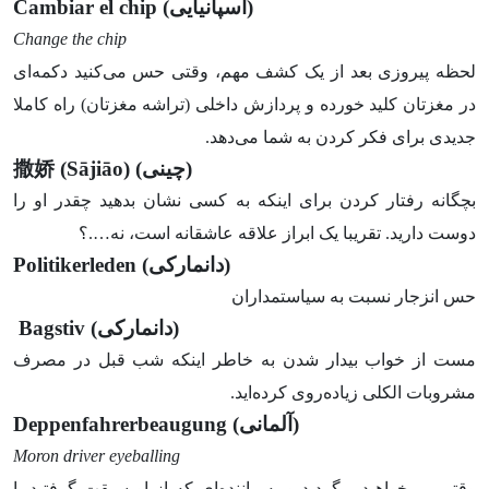
(اسپانیایی)
Cambiar el chip
Change the chip
لحظه پیروزی بعد از یک کشف مهم، وقتی حس می‌کنید دکمه‌ای
در مغزتان کلید خورده و پردازش داخلی (تراشه مغزتان) راه کاملا
جدیدی برای فکر کردن به شما می‌دهد.
(چینی)
(Sājiāo)
娇
撒
بچگانه رفتار کردن برای اینکه به کسی نشان بدهید چقدر او را
دوست دارید. تقریبا یک ابراز علاقه عاشقانه است، نه….؟
(دانمارکی)
Politikerleden
حس انزجار نسبت به سیاستمداران
(دانمارکی)
Bagstiv
مست از خواب بیدار شدن به خاطر اینکه شب قبل در مصرف
مشروبات الکلی زیاده‌روی کرده‌اید.
(آلمانی)
Deppenfahrerbeaugung
Moron driver eyeballing
وقتی می‌خواهید برگردید و به راننده‌ای که از او سبقت گرفتید با