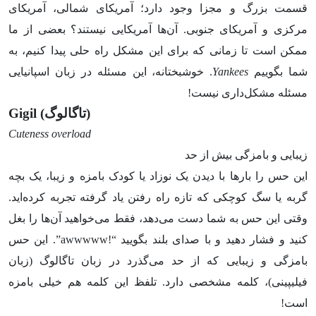
قسمت بزرگ و مجزا وجود دارد؛ آمریکای شمالی، آمریکای
مرکزی و آمریکای جنوبی. آن‌ها آمریکایی نیستند؟ بعضی از ما
ممکن است تا زمانی که برای این مشکل راه حلی پیدا کنیم، به
شما بگوییم
Yankees
. خوشبختانه، این مسئله در زبان اسپانیایی
مسئله مشکل‌داری نیست!
(تاگالوگ)
Gigil
Cuteness overload
زیبایی و بامزگی بیش از حد
این حس را بارها با دیدن یک نوزاد یا کودک بامزه و زیبا، یک بچه
گربه یا سگ کوچکی که تازه راه رفتن یاد گرفته تجربه کرده‌اید.
وقتی این حس به شما دست می‌دهد، فقط می‌خواهید آن‌ها را بغل
کنید و فشار دهید و با صدای بلند بگویید “!awwwww”. این حس
بامزگی و زیبایی که از حد می‌گذرد در زبان تاگالوگ (زبان
فیلیپینی)، کلمه مشخصی دارد. تلفظ این کلمه هم خیلی بامزه
است!