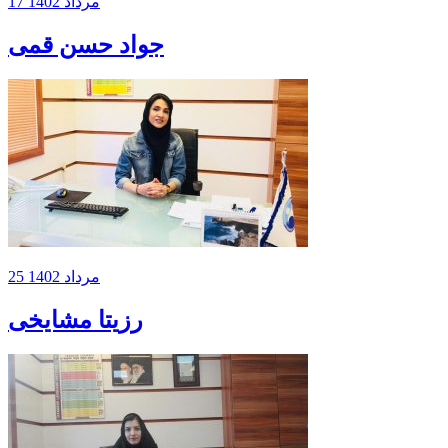
17 مرداد 1402
جواد حسن قمی
25 مرداد 1402
رزیتا مشایخی