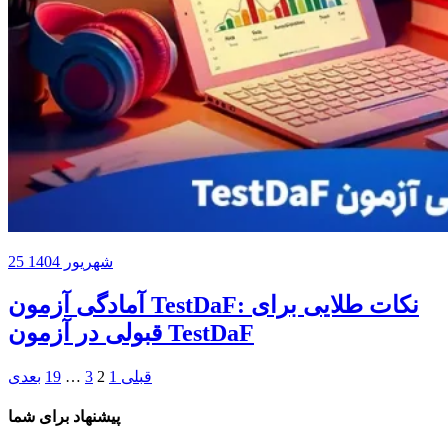
25 شهریور 1404
آمادگی آزمون TestDaF: نکات طلایی برای
قبولی در آزمون TestDaF
قبلی
1
2
3
…
19
بعدی
پیشنهاد برای شما